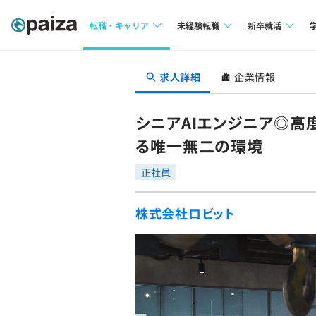
転職・キャリア
未経験転職
新卒就活
求人検索
求人検索
求人検索
求人詳細
企業情報
本選考
インタビュー
インタビュー
インターン
シニアAIエンジニア◎高
転職成功ガイド
転職成功ガイド
る唯一無二の環境
新卒エージェ
転職エージェント
正社員
イベント・セ
株式会社ロビット
インタビュー
就活成功ガイ