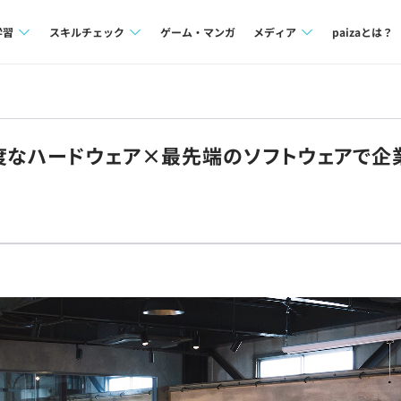
学習
スキルチェック
ゲーム・マンガ
メディア
paizaとは？
講座一覧
プログラミング言語
Tech Team Journal
問題集
SQL
paiza times
度なハードウェア×最先端のソフトウェアで企
4択課題
評価結果一覧
note
ント
ナレッジ
再チャレンジ結果一覧
ミナー
リファレンス
プラン
ド
個人向けプラン
法人向けプラン
学校向けプラン