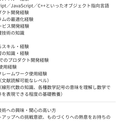
cript／JavaScript／C++といったオブジェクト指向言語
ダクト開発経験
ラムの最適化経験
ービス開発経験
理技術の知識
るスキル・経験
習の知識・経験
onでのプロダクト開発経験
b使用経験
フレームワーク使用経験
（文献読解可能なレベル）
（線形代数の知識、各種数学記号の意味を理解し数学で
件を表現できる程度の基礎教養）
技術への興味・関心の高い方
トアップへの挑戦意欲、ものづくりへの熱意をお持ちの