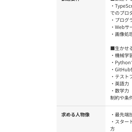
・TypeS
でのプロ
・プログ
・Webサ
・画像処
■生かせ
・機械学
・Pyth
・GitHu
・テスト
・英語力
・数学力
制約や条
求める人物像
・最先端
・スター
方