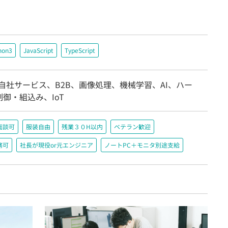
hon3
JavaScript
TypeScript
自社サービス、B2B、画像処理、機械学習、AI、ハー
御・組込み、IoT
面談可
服装自由
残業３０H以内
ベテラン歓迎
務可
社長が現役or元エンジニア
ノートPC＋モニタ別途支給