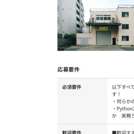
応募要件
必須要件
以下すべ
す！
・何らか
・Python2
か 実務
歓迎要件
■歓迎す