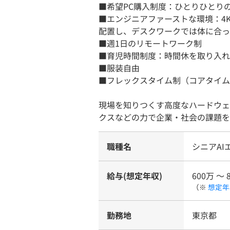
■希望PC購入制度：ひとりひとり
■エンジニアファーストな環境：4
配置し、デスクワークでは体に合っ
■週1日のリモートワーク制
■育児時間制度：時間休を取り入れ
■服装自由
■フレックスタイム制（コアタイム11
現場を知りつくす高度なハードウェ
クスなどの力で企業・社会の課題を
職種名
シニアAI
給与(想定年収)
600万 〜 
（※
想定年
勤務地
東京都