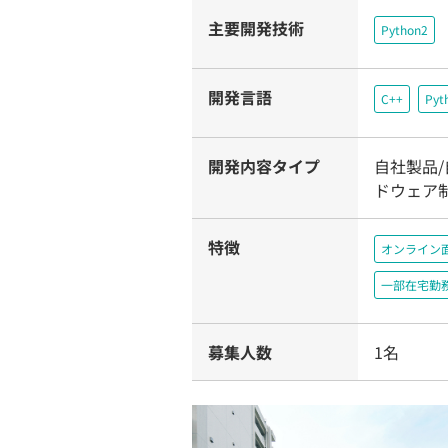
主要開発技術
Python2
開発言語
C++
Pyt
開発内容タイプ
自社製品/
ドウェア制
特徴
オンライン
一部在宅勤
募集人数
1名