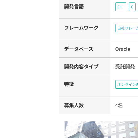
開発言語
C++
C
フレームワーク
自社フレー
データベース
Oracle
開発内容タイプ
受託開発
特徴
オンライン
募集人数
4名