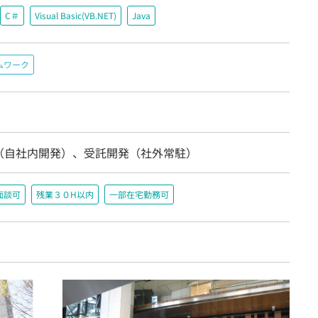
C＃
Visual Basic(VB.NET)
Java
ムワーク
（自社内開発）、受託開発（社外常駐）
面談可
残業３０H以内
一部在宅勤務可