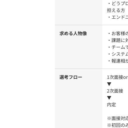
・どうプ
担える方
・エンド
求める人物像
・お客様
・課題に
・チーム
・システ
・報連相
選考フロー
1次面接o
▼
2次面接
▼
内定
※面接対
※初回の