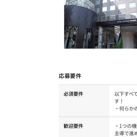
応募要件
必須要件
以下すべ
す！
・何らか
歓迎要件
・1つの
主導で進