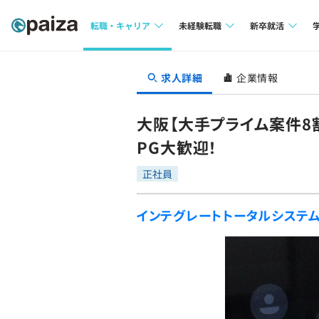
転職・キャリア
未経験転職
新卒就活
求人検索
求人検索
求人検索
求人詳細
企業情報
本選考
インタビュー
インタビュー
インターン
大阪【大手プライム案件8
転職成功ガイド
転職成功ガイド
PG大歓迎！
新卒エージェ
転職エージェント
正社員
イベント・セ
インテグレートトータルシステ
インタビュー
就活成功ガイ