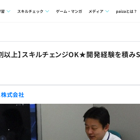
学習
スキルチェック
ゲーム・マンガ
メディア
paizaとは？
講座一覧
プログラミング言語
Tech Team Journal
問題集
SQL
paiza times
割以上】スキルチェンジOK★開発経験を積み
4択課題
評価結果一覧
note
ント
ナレッジ
再チャレンジ結果一覧
ミナー
リファレンス
ム株式会社
プラン
ド
個人向けプラン
法人向けプラン
学校向けプラン