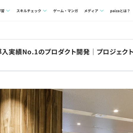
学習
スキルチェック
ゲーム・マンガ
メディア
paizaとは？
講座一覧
プログラミング言語
Tech Team Journal
問題集
SQL
paiza times
導入実績No.1のプロダクト開発｜プロジェク
4択課題
評価結果一覧
note
ント
ナレッジ
再チャレンジ結果一覧
ミナー
リファレンス
プラン
ド
個人向けプラン
法人向けプラン
学校向けプラン