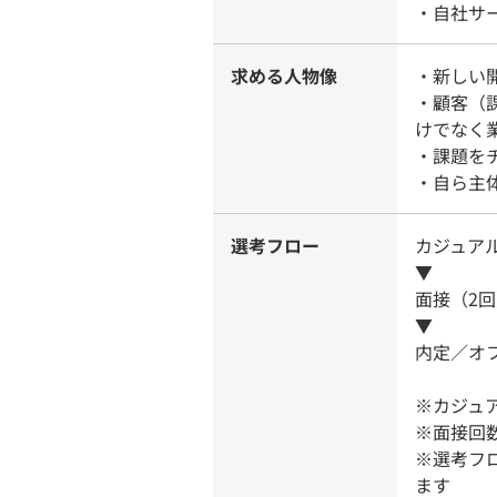
・自社サ
求める人物像
・新しい
・顧客（
けでなく
・課題を
・自ら主
選考フロー
カジュア
▼
面接（2
▼
内定／オ
※カジュ
※面接回
※選考フ
ます