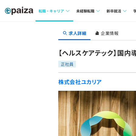
転職・キャリア
未経験転職
新卒就活
求人検索
求人検索
求人検索
求人詳細
企業情報
本選考
インタビュー
インタビュー
インターン
【ヘルスケアテック】国内
転職成功ガイド
転職成功ガイド
正社員
新卒エージェ
転職エージェント
株式会社ユカリア
イベント・セ
インタビュー
就活成功ガイ