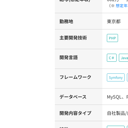
（※
想定年
勤務地
東京都
主要開発技術
PHP
開発言語
C＃
Java
フレームワーク
Symfony
データベース
MySQL、P
開発内容タイプ
自社製品/