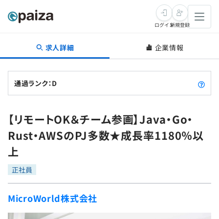
ログイン
新規登録
求人詳細
企業情報
転職・キャリア
未経験転職
求人検索
通過ランク：D
新卒就活
求人検索
インタビュー
【リモートOK＆チーム参画】Java・Go・
学習
求人検索
インタビュー
転職成功ガイド
Rust・AWSのPJ多数★成長率1180％以
本選考
スキルチェック
講座一覧
上
転職成功ガイド
転職エージェント
ゲーム・マンガ
インターン
プログラミング言語
正社員
問題集
メディア
SQL
4択課題
MicroWorld株式会社
新卒エージェント
paizaとは？
Tech Team Journal
評価結果一覧
ナレッジ