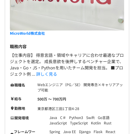
MicroWorld株式会社
職務内容
【仕事内容】 得意言語・領域やキャリアに合わせ最適なプロ
ジェクトを選定。 成長意欲を後押しするベンチャー企業で、
Java・Go・JS・Pythonを用いたチーム開発を担当。 ■プロ
ジェクト例 ...
詳しく見る
Webエンジニア（PG／SE） 開発専念×キャリアアッ
職種名
プ可能
給与
500万 〜 700万円
勤務地
東京都港区三田1丁目4-28
Java
C＃
Python3
Swift
Go言語
開発環境
JavaScript
TypeScript
Kotlin
Rust
フレームワー
Spring
Java EE
Django
Flask
React