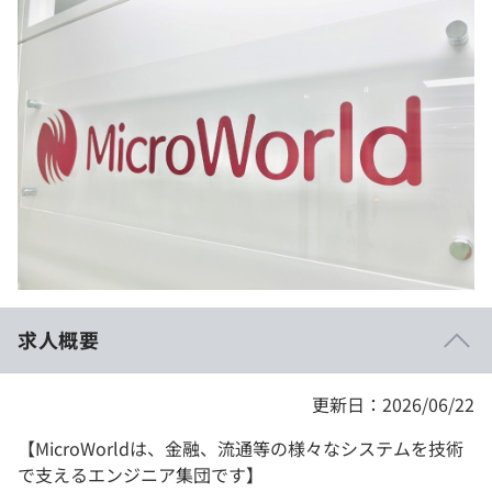
イベント・セミナー
paiza times
再チャレンジ結果一覧
リファレンス
インタビュー
note
就活成功ガイド
プラン
個人向けプラン
法人向けプラン
学校向けプラン
求人概要
契約内容・クーポン
更新日：2026/06/22
【MicroWorldは、金融、流通等の様々なシステムを技術
で支えるエンジニア集団です】