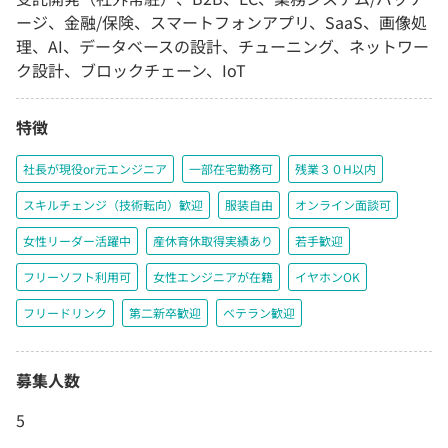
ージ、金融/保険、スマートフォンアプリ、SaaS、画像処
理、AI、データベースの設計、チューニング、ネットワー
ク設計、ブロックチェーン、IoT
特徴
社長が現役or元エンジニア
一部在宅勤務可
残業３０H以内
スキルチェンジ（技術転向）歓迎
服装自由
オンライン面談可
女性リーダー活躍中
産休育休取得実績あり
若手歓迎
フリーソフト利用可
女性エンジニアが在籍
イヤホンOK
フリードリンク
第二新卒歓迎
ベテラン歓迎
募集人数
5