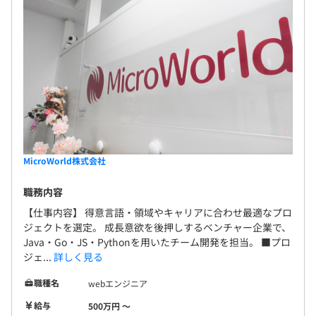
Docker、AWS CloudFormation、Amazon ECS
Amazon Redshift
MicroWorld株式会社
職務内容
【仕事内容】 得意言語・領域やキャリアに合わせ最適なプロ
ジェクトを選定。 成長意欲を後押しするベンチャー企業で、
Java・Go・JS・Pythonを用いたチーム開発を担当。 ■プロ
ジェ...
詳しく見る
◆毎年2月に人事考課があります。
職種名
webエンジニア
当社評価制度は社員が作成しており、エンジニアとして評
給与
500万円 〜
価してほしいポイントを軸に構成しています。