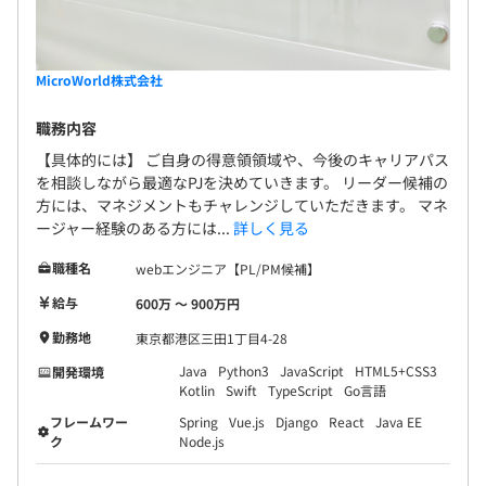
MicroWorld株式会社
職務内容
【具体的には】 ご自身の得意領領域や、今後のキャリアパス
を相談しながら最適なPJを決めていきます。 リーダー候補の
方には、マネジメントもチャレンジしていただきます。 マネ
ージャー経験のある方には...
詳しく見る
職種名
webエンジニア【PL/PM候補】
給与
600万 〜 900万円
勤務地
東京都港区三田1丁目4-28
Java
Python3
JavaScript
HTML5+CSS3
開発環境
Kotlin
Swift
TypeScript
Go言語
フレームワー
Spring
Vue.js
Django
React
Java EE
ク
Node.js