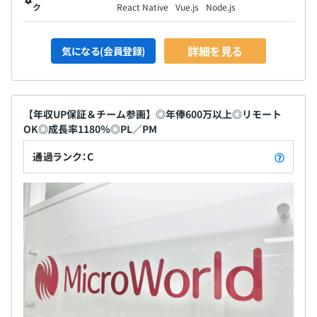
ク
React Native
Vue.js
Node.js
詳細を見る
気になる(会員登録)
【年収UP保証＆チーム参画】◎年俸600万以上◎リモート
OK◎成長率1180％◎PL／PM
通過ランク：C