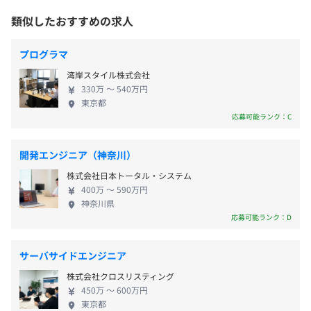
屋内原則禁煙（喫煙場所あり）
◆ローコードを用いたAssuranceサービスの開発
境もあります） このようなモダンな環境で、スプリ
類似したおすすめの求人
【年間休日124日】
プロジェクト内容：社内共通の稟議決裁機能やワークフロ
ントは1～2週間のアジャイル／スクラム方式開発を
・完全週休2日制（土・日）
ーシステム、ワークフロー基盤の開発（スクラム開発）
行っています。 当社では3名～10名程度のチーム開発
・祝日
プログラマ
作業内容：要件定義、基本設計、詳細設計、実装、テスト
を行っていますので、コードレビュー等も実施して
・夏季休暇
開発言語：Python、AWSサービスを全面活用
都営大江戸線 赤羽橋駅から徒歩3分
湾岸スタイル株式会社
います。 その他、VR/AR等のサービスの立ち上げPJ
・年末年始休暇
開発期間：40か月
都営三田線 芝公園駅から徒歩7分
330万 〜 540万円
や、ブロックチェーンを使用した開発PJなど他社に
・特別（慶弔）休暇
東京都
作業規模：4～5人チームが複数チーム ※スクラムマス
都営浅草線・都営三田線 三田駅から徒歩9分
は無いようなPJが多数ございます。 【社長はエンジ
応募可能ランク：C
タも
東京メトロ・都営大江戸線 麻布十番駅から徒歩9分
ニア！自由度が高い企業】 当社代表は、20年以上エ
JR田町駅から徒歩10分
ンジニアとして活躍していましたので、日ごろから
開発エンジニア（神奈川）
直接社員に様々なアドバイスを行い、コミュニケー
通勤交通費（月5万円まで）
株式会社日本トータル・システム
ションを大切にしています。 また、やりたい事があ
400万 〜 590万円
れば積極的に採用し、実現に向けて動きます。 積極
神奈川県
◆エンジニアのスキルアップを応援しています！
的に意見を出すことで、やりたいことが実現し、ビ
応募可能ランク：D
上限なしの書籍購入制度・資格取得支援制度を用意してい
ジネスとして成長していく可能性があります。
業績賞与あり（営業利益の23％を社員に分配）
ます。
※毎年支給実績有
研修受講などのリクエストも受け付けますのでご相談くだ
サーバサイドエンジニア
さい。
株式会社クロスリスティング
社内では技術講習会を開催しており、参加して学びを深め
450万 〜 600万円
東京都
ることも可能です。