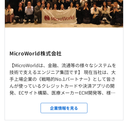
るシステムの開発
支給します
作業内容：要件定義、技術選定、基本設計、詳細設計、実
※経験やスキルによって優遇します
装、テスト
※試用期間（3ヶ月間）中の雇用形態や待遇に差異はあり
《開発環境》
ません
OS：Mac
DB：Spanner
言語等：Go言語、TypeScript、React、Node.js、git、
社内もしくはお客様先での勤務となります。
Docker、Kubernetes、GCP
基本的にはリモート勤務ですが、出社が発生する場合もご
MicroWorld株式会社
作業期間：12か月
ざいます。
作業規模：4～6人のスクラムチーム×3チーム
（※
想定年収
は年収提示額を保証するものではありません）
遠方の方は引越し支援制度を利用することも可能です。
【MicroWorldは、金融、流通等の様々なシステムを
技術で支えるエンジニア集団です】 現在当社は、大
◆大手WEBメディア社 データ利活用基盤の構築
手上場企業の《戦略的No.1パートナー》として皆さ
就業場所の変更範囲
プロジェクト内容：各種システムから連携される購読者情
んが使っているクレジットカードや決済アプリの開
＜雇入時＞
9：00～18：00
報のデータ蓄積、活用のためのDWH構築
発、ECサイト構築、医療メーカーECM開発等、様々
本社、および自宅
※案件により異なります。
作業内容：要件定義、基本設計、開発、テスト、稼働支援
な業界のシステム開発を手掛けています。 【モダン
＜変更範囲＞
休憩時間：60分
開発言語：Python、AWSサービスを全面活用
な開発環境で、チーム開発ができる◎】 ～開発環境
変更なし
企業情報を見る
平均残業時間：平均16時間程度／月
開発期間：6か月
の一例～ ◆OS：Mac ◆DB：Spanner ◆言語等：
作業規模：40人月
Go言語、TypeScript、React、Node.js、git、
受動喫煙防止措置に関する事項
Docker、Kubernetes、GCP...（その他のモダンな環