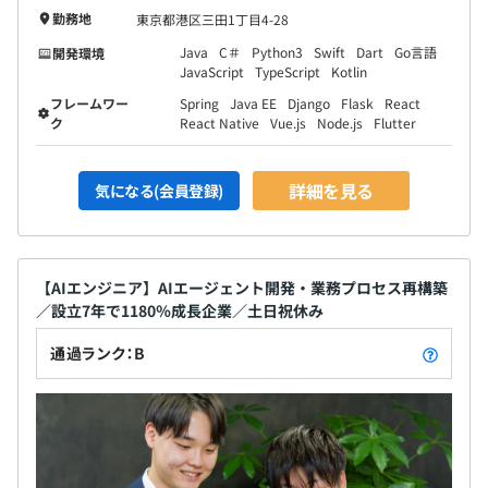
ただ、不十分なところもあるので、今後制度を高めていく
勤務地
東京都港区三田1丁目4-28
予定です。
Java
C＃
Python3
Swift
Dart
Go言語
開発環境
JavaScript
TypeScript
Kotlin
フレームワー
Spring
Java EE
Django
Flask
React
ク
React Native
Vue.js
Node.js
Flutter
【ハイスキルなエンジニアが多数在籍！】
当社のエンジニアは、IBM・富士通・アクセンチュア・シ
詳細を見る
気になる(会員登録)
ンプレックス・KDDI・レバテック・日鉄グループ等で活
躍していた中国／日本のエンジニアです。
PL／PM、スクラムマスター、コンサルタントとして活躍
し、会社を牽引しています。
【AIエンジニア】AIエージェント開発・業務プロセス再構築
／設立7年で1180％成長企業／土日祝休み
通過ランク：B