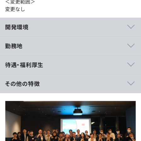
＜変更範囲＞
変更なし
開発環境
勤務地
・エンジニアだけでなく、コンサルタント、アーキテクト
待遇・福利厚生
も目指すことができます。
・弊社の強みは技術力です。フルスタックエンジニアとし
て活躍する社員の中で切磋琢磨できる環境にあります。
その他の特徴
・代表が元エンジニアのため、直接アドバイスを行うな
ど、コミュニケーションを大切にしています。
【年収500万の場合】
■賃金形態：年俸制
■賃金の決定方法：当社規定により決定
■月給：384,615円（固定残業代を含む）
・固定残業代：35時間分（超過分は別途支給）
◆大手クレジットカード会社データ連携システム
※毎月年俸の1/13を月給として支給。
プロジェクト内容：事業者からデータを受け取り、登録す
※残りの1ヶ月分は、11月にそれぞれ賞与として1ヶ月分