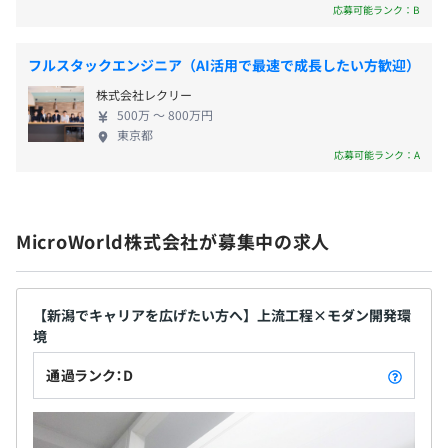
応募可能ランク：B
技術講習会の講師を担当した社員にはインセンティブを支
年1回（毎年2月）
給しています。
フルスタックエンジニア（AI活用で最速で成長したい方歓迎）
株式会社レクリー
東京都情報サービス産業健康保険組合加入
500万 〜 800万円
東京都
社会保険完備（健康保険・厚生年金加入・雇用保険・労災
応募可能ランク：A
保険）
ノートPC（メモリ：16G以上）を支給します。
MicroWorld株式会社が募集中の求人
無期雇用
【新潟でキャリアを広げたい方へ】上流工程×モダン開発環
ウォーターフォール、アジャイル、スクラム
境
3カ月（待遇の変更はありません）
通過ランク：D