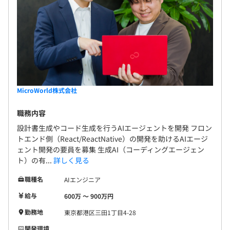
アジャイル／スクラム方式の開発が多いです。
案件にもよりますが、3名～10名程度のチームです。
MicroWorld株式会社
職務内容
設計書生成やコード生成を行うAIエージェントを開発 フロン
トエンド側（React/ReactNative）の開発を助けるAIエージ
ェント開発の要員を募集 生成AI（コーディングエージェン
ト）の有...
詳しく見る
職種名
AIエンジニア
給与
600万 〜 900万円
勤務地
東京都港区三田1丁目4-28
開発環境