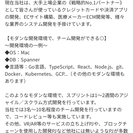
現在当社は、大手上場企業の《戦略的No.1パートナー》
として皆さんが使っているクレジットカードや決済アプリ
の開発、ECサイト構築、医療メーカーECM開発等、様々
な業界のシステム開発を手掛けています。
【モダンな開発環境で、チーム開発ができる◎】
～開発環境の一例～
◆OS：Mac
◆DB：Spanner
◆言語等：Go言語、TypeScript、React、Node.js、git、
Docker、Kubernetes、GCP...（その他のモダンな環境も
あります）
このようなモダンな環境で、スプリントは1～2週間のアジ
ャイル／スクラム方式開発を行っています。
当社では3名～10名程度のチーム開発を行っていますの
で、コードレビュー等も実施しています。
その他、VR/AR等のサービスの立ち上げPJや、ブロックチ
ェーンを使用した開発PJなど他社には無いようなPJが多数