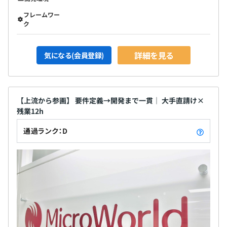
フレームワー
ク
詳細を見る
気になる(会員登録)
【上流から参画】 要件定義→開発まで一貫｜ 大手直請け×
残業12h
通過ランク：D