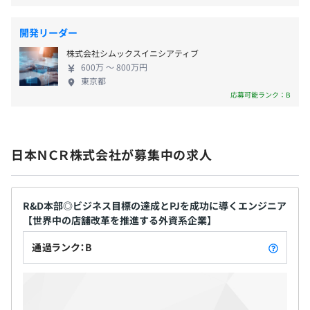
ッチパネルで操作も簡単なセルフレジ
開発リーダー
・NCR セルフレジ スリム
株式会社シムックスイニシアティブ
設置場所を選ばない拡張性に優れた、よりコンパクトでス
600万 〜 800万円
タイリッシュな次世代の省スペース型セルフレジ
東京都
応募可能ランク：B
他多数
日本ＮＣＲ株式会社が募集中の求人
当社の責任・役割は、モチベーションの高いエンジニアチ
ームの貢献メンバーとして、高品質のソフトウェアソリュ
ーションを設計および開発することです。アジャイルチー
R&D本部◎ビジネス目標の達成とPJを成功に導くエンジニア
ムで「ソフトウェア エンジニアリング」を実施します。
【世界中の店舗改革を推進する外資系企業】
当社のエンジニアは、HTML5／CSS3、ネイティブ
通過ランク：B
JavaScript、Angular、ReactJSなどのさまざまなWebテ
クノロジーを使用するフルスタックの上級ソフトウェア開
発者として活躍していただきます。※サーバテクノロジー