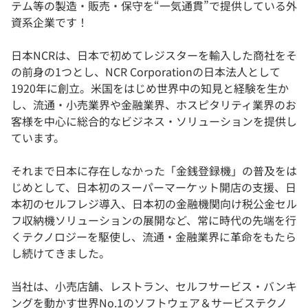
テム等の製造・販売・保守を“一気通貫”で提供している外
資系企業です！
日本NCRは、日本で初めてレジスターを輸入した商社をそ
の前身の1つとし、NCR Corporationの日本法人として
1920年に創立。米国をはじめ世界中の知見と経験を生か
し、流通・小売業界や金融業界、ホスピタリティ業界のお
客様を中心に総合的なビジネス・ソリューションを提供し
ています。
それまで日本に存在しなかった「金銭登録機」の普及をは
じめとして、日本初のスーパーマーケット開店の支援、日
本初のセルフレジ導入、日本初の金融機関向け税公金セル
フ収納機ソリューションの展開など、常に時代の先端を行
くテクノロジーを駆使し、流通・金融業界に革命をもたら
し続けてきました。
当社は、小売店舗、レストラン、セルフサービス・バンキ
ングを動かす世界No.1のソフトウェア＆サービステクノ