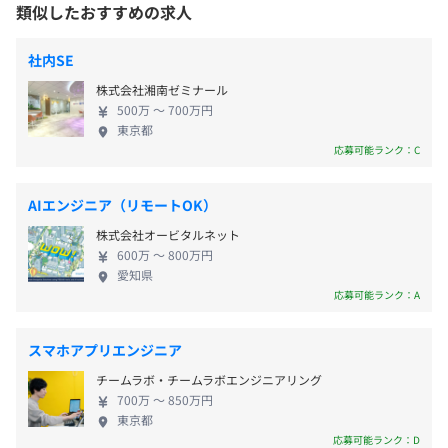
った「金銭登録機」の普及をはじめとして、日本初
類似したおすすめの求人
を最大化するとともに、迅速で安全、ストレスのない優れ
のスーパーマーケット開店の支援、日本初のセルフ
たセルフチェックアウト体験を提供します。
レジ導入、日本初の金融機関向け税公金セルフ収納
社内SE
健康保険、厚生年金保険、介護保険（40歳以上）、雇用
機ソリューションの展開など、常に時代の先端を行
・Professional Services
保険、労災保険
株式会社湘南ゼミナール
くテクノロジーを駆使し、流通・金融業界に革命を
小売業界のお客様が革新的な顧客体験を提供し、適切なテ
500万 〜 700万円
もたらし続けてきました。 当社は、小売店舗、レス
東京都
クノロジーを導入し、測定可能な成長を促進できるようサ
トラン、セルフサービス・バンキングを動かす世界
応募可能ランク：C
ポートします。
No.1のソフトウェア＆サービステクノロジーパート
3カ月（待遇の変更はありません）
ナーであり、そのテクノロジーは世界中（140ヶ国以
・NCR デジタル コネクテッド サービス（統合監視・管理
AIエンジニア（リモートOK）
上）のさまざまところでビジネスを動かしています。
ソリューション）
株式会社オービタルネット
NCRには、あなたのキャリアを次のステップへと進
デバイスの接続からプロセスの自動化まで、お客様のビジ
600万 〜 800万円
めるチャンスがあります。ぜひその舞台を活用し、さ
ネスオぺーレーションを一歩先に進め、DXを一歩先に進
愛知県
らなる経験と実績を手にしてください！
応募可能ランク：A
め、テクノロジーとタッチポイントを常に利用可能な状態
に保ちます。
スマホアプリエンジニア
◆セルフチェックアウト
チームラボ・チームラボエンジニアリング
・セルフレジ NCR Fastlane SelfServ Checkout Release
700万 〜 850万円
6J NCR フレックスセルフ
東京都
応募可能ランク：D
小型店舗などに柔軟に設置可能なコンパクトデザイン、タ