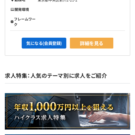
認します。
開発環境
・ソフトウェア メカニズムを分析、設計、実装して、コ
ードの安定性、パフォーマンス、再利用性を向上させま
フレームワー
ク
す。コードレビューセッションに参加し、主導します。
・自分自身の作業量の忠実度の高い見積もりを作成しま
す。
詳細を見る
気になる(会員登録)
・適切なデバッグ／トラブルシューティングのテクニック
を適用して、ソフトウェアで見つかった欠陥を理解して解
決します。
・機能仕様など、必要に応じて高品質のドキュメントを作
求人特集：人気のテーマ別に求人をご紹介
成します。
・ソフトウェアを作成しながらテスト駆動開発を開発／改
善します。
・チームが使用するテスト方法論、プロセス、手順、標
準、ツールを学習して適用し、必要に応じて適用します。
・スクラムを使用したアジャイル開発原則の実践
・ソフトウェアを作成しながらテスト駆動開発を開発／改
善します。
・開発で使用されるアジャイルツールを使用し、改善しよ