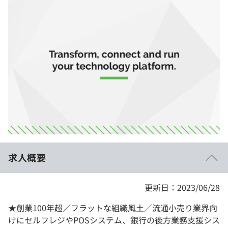
イベント・セミナー
paiza times
再チャレンジ結果一覧
リファレンス
インタビュー
note
就活成功ガイド
プラン
個人向けプラン
法人向けプラン
学校向けプラン
求人概要
契約内容・クーポン
更新日：2023/06/28
★創業100年超／フラットな組織風土／流通小売り業界向
けにセルフレジやPOSシステム、銀行の後方業務支援シス