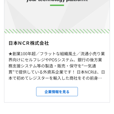
平均残業時間：平均10～20時間／月
・NCR RES MeX
コンシューマエクスペリエンスを向上させる消費者を基軸
にした次世代店舗ソリューション。投資対効果の最適化を
実現します。
・完全週休2日制（土・日・祝）
・年末年始休暇
・NCRコマースプラットフォーム
・夏季休暇
クラウドベースのインフラとオープンAPIにより、自社製
日本ＮＣＲ株式会社
・有給休暇
またはサードバーティ―製のアプリケーションを短期間で
・特別休暇
統合し、時間とコストを大幅に削減することを実現しま
★創業100年超／フラットな組織風土／流通小売り業
す。
界向けにセルフレジやPOSシステム、銀行の後方業
務支援システム等の製造・販売・保守を“一気通
・NCR Analytics（データ分析プラットフォームサービ
貫”で提供している外資系企業です！ 日本NCRは、日
・交通費支給
ス）
本で初めてレジスターを輸入した商社をその前身の1
・残業手当
現場で発生するあらゆるデータを一元管理し、高度な分析
つとし、NCR Corporationの日本法人として1920年
とAIを通じて次の行動に繋がる実践的なレポートをリアル
に創立。米国をはじめ世界中の知見と経験を生か
企業情報を見る
タイムに提供します。
し、流通・小売業界や金融業界、ホスピタリティ業
界のお客様を中心に総合的なビジネス・ソリューシ
・セルフチェックアウト
昇給査定：年1回
ョンを提供しています。 それまで日本に存在しなか
NCRのセルフレジは、シンプルなUIでレジのスループット