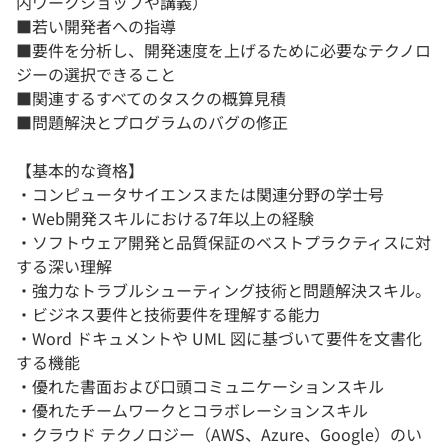
内ワークショップや講義）
■若い開発者への指導
■要件を分析し、開発速度を上げるために必要なテクノロ
ジーの選択できること
■関連するすべてのタスクの概算見積
■問題解決とプログラムのバグの修正
【基本的な資格】
・コンピュータサイエンスまたは関連分野の学士号
・Web開発スキルにおける7年以上の経験
・ソフトウェア開発と品質保証のベストプラクティスに対
する深い理解
・強力なトラブルシューティング技術と問題解決スキル。
・ビジネス要件と技術要件を理解する能力
・Word ドキュメントや UML 図に基づいて要件を文書化
する機能
・優れた書面および口頭コミュニケーションスキル
・優れたチームワークとコラボレーションスキル
・クラウド テクノロジー（AWS、Azure、Google）のい