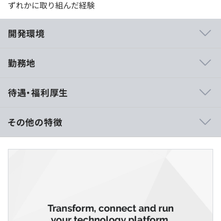
ずれかに取り組んだ経験
開発環境
勤務地
◆POSターミナル（ハードウェア）
待遇・福利厚生
・PX10 Compact Integrated POS Terminal
優れた費用対効果に加え、タブレットのようにコンパクト
でスタイリッシュなデザイン。最も革新的なPOSソリュー
その他の特徴
ションに対応して構築されました。
・NCR CX7
（※
想定年収
は年収提示額を保証するものではありません）
最新のIntel® 第8世代製品に優れたセキュリティと耐久性
を融合。お客様の業務に順応する、驚くほど斬新で柔軟な
パッケージです。
9：00～17：30
休憩時間：60分
◆POSソフトウェア