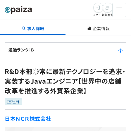
ログイン
新規登録
求人詳細
企業情報
転職・キャリア
未経験転職
求人検索
通過ランク：B
新卒就活
求人検索
インタビュー
R&D本部◎常に最新テクノロジーを追求・
学習
求人検索
インタビュー
転職成功ガイド
実装するJavaエンジニア【世界中の店舗
本選考
スキルチェック
講座一覧
改革を推進する外資系企業】
転職成功ガイド
転職エージェント
ゲーム・マンガ
インターン
プログラミング言語
正社員
問題集
メディア
SQL
4択課題
日本ＮＣＲ株式会社
新卒エージェント
paizaとは？
Tech Team Journal
評価結果一覧
ナレッジ