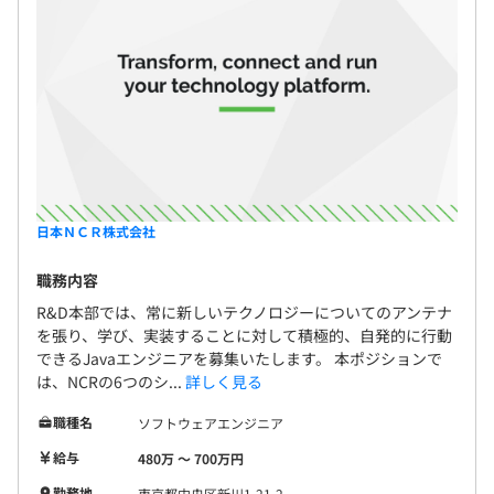
（例：J2EE、J2SE、その他の Webサーバテクノロジー、
およびクラウド テクノロジー（AWS、Google、または
Azure）の1つ。
▼責任・役割には以下が含まれますが、これらに限定され
ません。
・要件を満たし、ソフトウェアコンポーネントの再利用を
促進し、サポートを容易にする高品質のソフトウェアを設
計／開発します。
日本ＮＣＲ株式会社
・ソフトウェアコードのエラーによって引き起こされるシ
ステム障害を診断、切り分け修復策を実装します。
職務内容
・エンジニアリング実践におけるプロセスの改善を特定
R&D本部では、常に新しいテクノロジーについてのアンテナ
し、実装します。
を張り、学び、実装することに対して積極的、自発的に行動
・ソフトウェアベースのシステム保守／追跡ツールを利用
できるJavaエンジニアを募集いたします。 本ポジションで
します。
は、NCRの6つのシ...
詳しく見る
・技術文書、ユーザー ヘルプ資料、顧客トレーニングの
職種名
ソフトウェアエンジニア
ためのインプットと技術コンテンツを提供します。
・単体テストを実施し、問題を追跡し、変更を実装して、
給与
480万 〜 700万円
テスト計画と機能／非機能要件が遵守されていることを確
勤務地
東京都中央区新川1-21-2