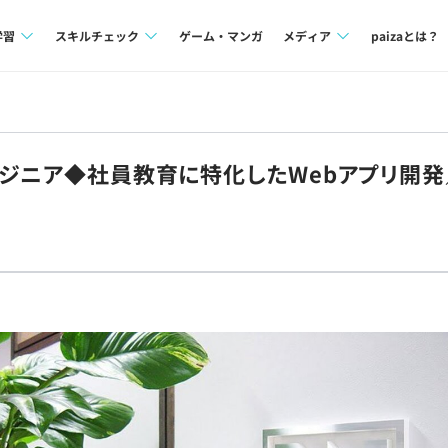
学習
スキルチェック
ゲーム・マンガ
メディア
paizaとは？
講座一覧
プログラミング言語
Tech Team Journal
問題集
SQL
paiza times
ンジニア◆社員教育に特化したWebアプリ開発／
4択課題
評価結果一覧
note
ント
ナレッジ
再チャレンジ結果一覧
ミナー
リファレンス
プラン
ド
個人向けプラン
法人向けプラン
学校向けプラン