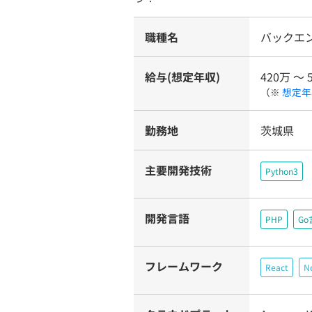
職種名
バックエ
給与(想定年収)
420万 〜 
（※
想定年
勤務地
茨城県
主要開発技術
Python3
開発言語
PHP
Go
フレームワーク
React
No