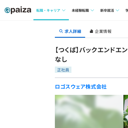
転職・キャリア
未経験転職
新卒就活
求人検索
求人検索
求人検索
求人詳細
企業情報
本選考
インタビュー
インタビュー
インターン
【つくば】バックエンドエ
転職成功ガイド
転職成功ガイド
なし
新卒エージェ
転職エージェント
正社員
イベント・セ
ロゴスウェア株式会社
インタビュー
就活成功ガイ