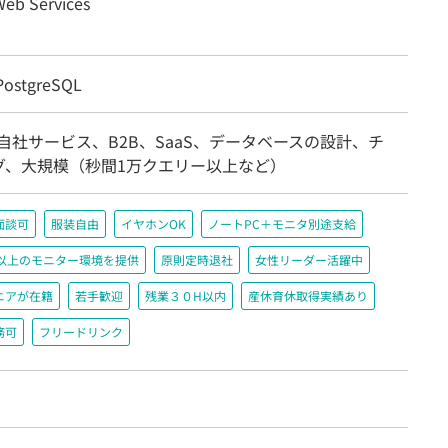
eb Services
ostgreSQL
自社サービス、B2B、SaaS、データベースの設計、チ
グ、大規模（秒間1万クエリー以上など）
面談可
服装自由
イヤホンOK
ノートPC＋モニタ別途支給
200以上のモニター環境を提供
原則定時退社
女性リーダー活躍中
ニアが在籍
若手歓迎
残業３０H以内
産休育休取得実績あり
務可
フリードリンク