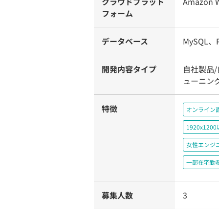
クラウドプラット
Amazon W
フォーム
データベース
MySQL、P
開発内容タイプ
自社製品/
ューニン
特徴
オンライン
1920x1
女性エンジ
一部在宅勤
募集人数
3