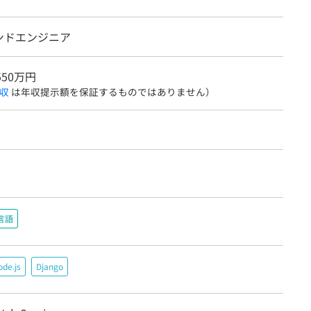
ンドエンジニア
550万円
収
は年収提示額を保証するものではありません）
言語
de.js
Django