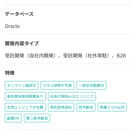
データベース
Oracle
開発内容タイプ
受託開発（自社内開発）、受託開発（社外常駐）、B2B
特徴
オンライン面談可
スキル研修が充実
一部在宅勤務可
産休育休取得実績あり
社長が現役or元エンジニア
女性エンジニアが在籍
原則定時退社
若手歓迎
残業３０H以内
副業OK
第二新卒歓迎