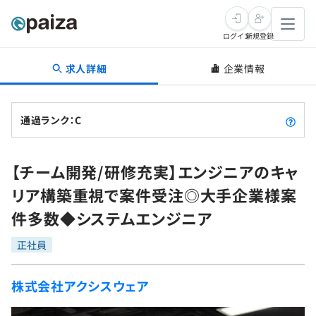
ログイン
新規登録
求人詳細
企業情報
転職・キャリア
未経験転職
求人検索
通過ランク：C
新卒就活
求人検索
インタビュー
【チーム開発/研修充実】エンジニアのキャ
学習
求人検索
インタビュー
転職成功ガイド
リア構築重視で案件受注◎大手企業様案
本選考
スキルチェック
講座一覧
件多数◆システムエンジニア
転職成功ガイド
転職エージェント
ゲーム・マンガ
インターン
プログラミング言語
正社員
問題集
メディア
SQL
4択課題
株式会社アクシスウェア
新卒エージェント
paizaとは？
Tech Team Journal
評価結果一覧
ナレッジ