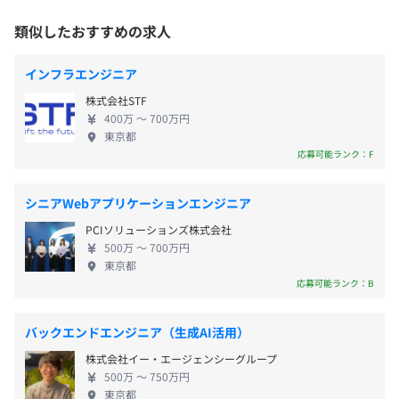
と連動させる場合があります。 この共通開発基盤の
屋内禁煙／屋内原則禁煙（喫煙室あり）
るか」という点まで指導しており、しっかりとした立ち上
構築をお客様から任せられている企業は非常に少な
類似したおすすめの求人
※案件によってことなります。
がりを支援します。
く、当社の1番の強みです。 【キャリア構築重視で案
◎メンバー層を歓迎！戦力としてしっかりと活躍できるよ
件受注】 上場企業である飛島建設株式会社のDX推進
通勤交通費（全額支給）
インフラエンジニア
う、キャッチアップ・育成の基盤を整えています。
をはじめ、広告や旅行、ゲーム、金融など、幅広い
生活応援手当(8,000円/月)
株式会社STF
業界の案件が豊富です。 顧客は、アットホーム、公
JR各線・京浜急行線「品川駅」港南口徒歩5分
400万 〜 700万円
益財団法人 国際人材協力機構、ソニー・インタラク
東京都
ティブエンタテインメント、JTBグループ各社、日鉄
応募可能ランク：F
Windows 10 Home／メモリ：16GB／HDD：128GB／
ソリューションズ、日本NCR、博報堂、楽天など、
賞与：年2回（7月・12月）
Intel® Core™ i5 or i7
多岐分野にわたります。 プライム案件は6割強を占め
シニアWebアプリケーションエンジニア
※一例のため、異なる場合があります。(上記スペックよ
ており、労働形態は自社内：常駐＝4：6の比率で
り性能を下回ることはありません。)
PCIソリューションズ株式会社
す。
500万 〜 700万円
東京都
昇給：年１回(4月)
応募可能ランク：B
ウォーターフォール、アジャイル
バックエンドエンジニア（生成AI活用）
関東ITソフトウェア健康保険組合加入
株式会社イー・エージェンシーグループ
社会保険完備（健康保険・厚生年金加入・雇用保険・労災
500万 〜 750万円
東京都
保険）