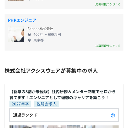
応募可能ランク：C
PHPエンジニア
無期雇用
Fabeee株式会社
400万 〜 600万円
東京都
応募可能ランク：E
6カ月（待遇の変更はありません）
・開発手法は基本ウォーターフォールが中心ですが、一部
アジャイル開発も実施しています。
・コミュニケーションを取ることを重視しており、口頭／
株式会社アクシスウェアが募集中の求人
チャット問わず疑問点はすぐに解消できるような体制づく
りを心がけております。
【新卒の8割が未経験】社内研修＆メンター制度でゼロから
【開発環境】
育てます！エンジニアとして理想のキャリアを築こう！
※案件によって異なりますが、基本的には以下の通りで
2027年卒
説明会求人
す。
通過ランク：F
・OS：Windows
・言語：Java