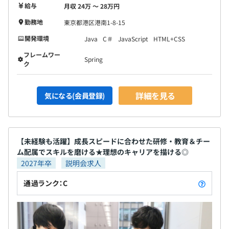
給与
月収 24万 〜 28万円
・AIエンジニア：4名
・その他バックオフィス：11名
勤務地
東京都港区港南1-8-15
開発環境
Java
C＃
JavaScript
HTML+CSS
基本的に、マネジメントオンリーのPMはいません。
フレームワー
実務作業も理解した上での教育を徹底しており、円滑に業
Spring
ク
務を進められます。
詳細を見る
気になる(会員登録)
【未経験も活躍】成長スピードに合わせた研修・教育＆チー
ム配属でスキルを磨ける★理想のキャリアを描ける◎
2027年卒
説明会求人
詳細部分は人によって異なりますが、基本的にJavaを中
心とした開発経験を有するメンバーが上司、先輩として付
通過ランク：C
いています。
アクシスウェアでは技術経験を持ったメンバーがチームリ
ーディングを行いますので現実可能性のある要件、スケジ