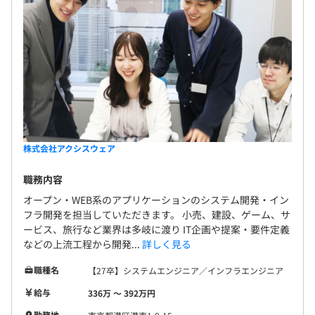
ュールで進行することが可能です。
◆開発メンバーを中心にリーダー、PMで構成されていま
す！
・受託：5名～15名（年単位）
・常駐：2名～3名（年単位）
株式会社アクシスウェア
職務内容
オープン・WEB系のアプリケーションのシステム開発・イン
フラ開発を担当していただきます。 小売、建設、ゲーム、サ
ービス、旅行など業界は多岐に渡り IT企画や提案・要件定義
などの上流工程から開発...
詳しく見る
職種名
【27卒】システムエンジニア／インフラエンジニア
給与
336万 〜 392万円
勤務地