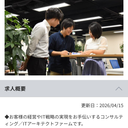
イベント・セミナー
paiza times
再チャレンジ結果一覧
リファレンス
インタビュー
note
就活成功ガイド
プラン
個人向けプラン
法人向けプラン
学校向けプラン
求人概要
契約内容・クーポン
更新日：2026/04/15
◆お客様の経営やIT戦略の実現をお手伝いするコンサルテ
ィング／ITアーキテクトファームです。