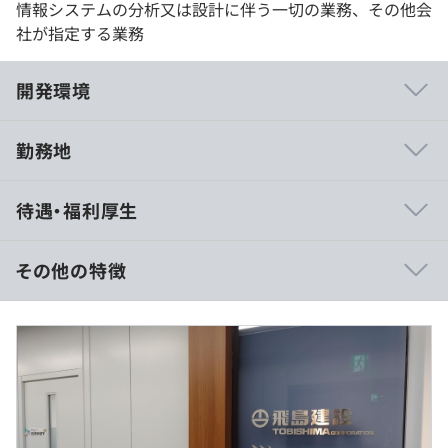
情報システムの分析又は設計に伴う一切の業務、その他会
社が指定する業務
開発環境
勤務地
◆社員の声に耳を傾ける社風です！
待遇・福利厚生
「社内開発をしたい」という従業員の意見をもとに、人事
系システムの企画・開発を現在進行中です。採用管理ツー
ル／評価システム／e-Laerningの3つに取り組んでおり、
その他の特徴
将来的には外販を目指しています。
■賃金形態：月給制
◆1人常駐はありません！
■賃金の決定方法：当社規定により決定
必ずチームでアサインしますので、安心して開発に取り組
■月給：25万〜40万円
める環境です。設計と開発は同じメンバーですが、その他
■賞与：2カ月分（約50万〜約80万円）
の工程は役割を分けて担当しています。
■固定残業代：なし（※残業代全額別途支給）
※時間外労働、休日労働および深夜労働分については別途