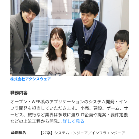
・フレームワーク：spring、spring boot、（Struts)
・サーバ：AWS
・DB：Oracle
・バージョン管理：GitHub
◆半期に1回、目標設定・評価を実施しています！
エンジニアひとりひとりが目指したいキャリアに基づいた
目標を設定することで、短期的・長期的な目標をもって業
務に進むことができます。
株式会社アクシスウェア
※全職種共通の汎用的な目標設定ではなく、職種ごとに応
職務内容
じた目標設定をおこなっています。
オープン・WEB系のアプリケーションのシステム開発・イン
フラ開発を担当していただきます。 小売、建設、ゲーム、サ
ービス、旅行など業界は多岐に渡り IT企画や提案・要件定義
などの上流工程から開発...
詳しく見る
・システムエンジニア：61名（PM兼任含む）
・インフラエンジニア：14名
職種名
【27卒】システムエンジニア／インフラエンジニア
・PM（専任）：3名