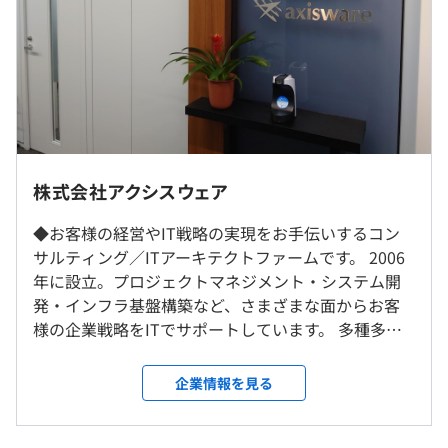
支給
・飛島建設：建築DX化に向けた基幹システム及びITサー
ビス開発(要件定義～開発)
・某広告系企業：業務効率化を進めるための業務システム
開発(要件定義～開発～保守)
（※
想定年収
は年収提示額を保証するものではありません）
・某証券系企業：新規取引に使用する基幹システム開発
社内もしくはお客様先での勤務となります。常駐先は東京
(要件定義～開発)
23区内が中心です。
株式会社アクシスウェア
・某ゲーム業界：オンライン対戦などに使用する基盤構
また、ご本人の希望がある場合を除き通勤時間を踏まえた
9：00～18：00
築・運用(オンプレ→クラウド移行～保守運用)
上での配属を行います。
◆お客様の経営やIT戦略の実現をお手伝いするコン
※客先案件により変更になる場合があります。
サルティング／ITアーキテクトファームです。 2006
休憩時間：60分（時間指定なし）
他多数
年に設立。プロジェクトマネジメント・システム開
就業場所の変更範囲
平均残業時間：平均9時間／月（2023年度実績）
発・インフラ基盤構築など、さまざまな面からお客
＜雇入時＞
様の企業戦略をITでサポートしています。 多種多様
品川オフィス
な業務システム開発のノウハウを蓄積しており、シ
＜変更範囲＞
◆入社後の研修を充実させています！
ステム企画の支援を求められるケースが多いです。
品川オフィス、会社が指定する場所
企業情報を見る
【年間休日125日】
スキルチェックをお渡しして、得意と不得意領域を可視化
【開発の土台づくり】 システム基盤構築では、過去
・完全週休2日制（土、日、祝日）
し、個別にカスタマイズした研修をおこないます。
に開発したシステムを生かし、新たに開発する部分
・その他（夏期休暇、年末年始休暇など）
受動喫煙防止措置に関する事項
実務で大切な部分である「可読性の高いコードを書けてい