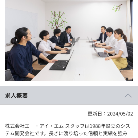
イベント・セミナー
paiza times
再チャレンジ結果一覧
リファレンス
インタビュー
note
就活成功ガイド
プラン
個人向けプラン
法人向けプラン
学校向けプラン
求人概要
契約内容・クーポン
更新日：2024/05/02
株式会社エー・アイ・エム スタッフは1988年設立のシス
テム開発会社です。長きに渡り培った信頼と実績を強み