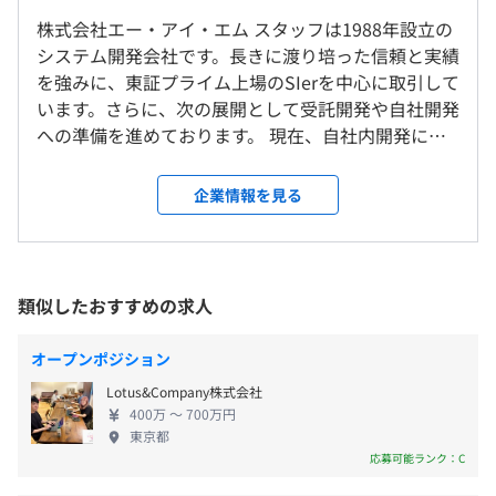
・年末年始休暇
・運輸系情報システム
株式会社エー・アイ・エム スタッフは1988年設立の
就業場所の変更範囲
・有給休暇
システム開発会社です。長きに渡り培った信頼と実績
＜雇入時＞
・慶弔休暇
を強みに、東証プライム上場のSIerを中心に取引して
本社、東京都内（参画プロジェクト指定場所、自宅含む）
・産育休暇（実績有）
います。さらに、次の展開として受託開発や自社開発
＜変更範囲＞
・介護休暇（実績有）
会社負担で【会員制社員教育サービス “Schoo”】を利用
への準備を進めております。 現在、自社内開発に向
会社の定める場所（テレワークを行う場所を含む）
し個人のビジネススキルアップと技術スキルアップを支援
けた新たな取り組みとして、社内に先端技術推進チ
しております。
ームを立ち上げました。主にAIロボットのアプリケ
企業情報を見る
受動喫煙防止措置に関する事項
ーション開発を行なっており、最先端技術への事業
・通勤手当（全額支給）
・従業員に対する受動喫煙対策：あり
展開へと舵を切っております。開発のテーマは「お客
・職務手当（前払残業制度適用）
対策内容：本社は敷地内禁煙
様の声を直接形にしていくこと」。本当に必要とさ
・契約社員手当
作業用のマシンは配属先の要件に応じたものを準備いたし
れているものを形にしていくことが会社の信頼にな
類似したおすすめの求人
・役職手当
ます。
り、そして、それが社員1人ひとりのやりがいに繋が
・在宅勤務手当（在宅勤務が10日～14日の場合1,500円、
っていくと信じています。 私たちは、チーム体制を
15日以上の場合3,000円）
オープンポジション
＜東京本社＞
強化するために中核となるPL経験者や受託開発経験
・残業手当（前払い残業制 超過分別途支給）
・東京メトロ半蔵門線 半蔵門駅（1番出口）徒歩 約2
Lotus&Company株式会社
をWeb開発エンジニアとして歓迎しています。さら
分
400万 〜 700万円
オブジェクト指向、アジャイル、コーディング規約あり
に、機械学習やセンサー技術を使った開発経験者も
東京都
・東京メトロ有楽町線 麹町駅（1番出口）徒歩 約6
AI・IoTエンジニアとして積極的に採用し、社員全体
応募可能ランク：C
分
の技術力を高めていきたいと考えております。 福利
昇給あり：年1回 ※正社員になった場合