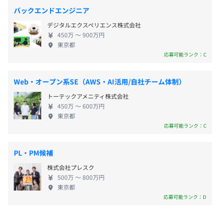
厚生なども含め、働く環境は極めてホワイト。月の
バックエンドエンジニア
半ばに残業の状況をチェックし、残り半月で調整す
デジタルエクスペリエンス株式会社
るなど徹底しています。私たちとともに、やりがいあ
450万 〜 900万円
るシステム開発を手掛けてみませんか？
東京都
各種社会保険完備（雇用保険・労災保険・健康保険・厚生
応募可能ランク：C
年金保険）
所得補償保険制度
Web・オープン系SE（AWS・AI活用/自社チーム体制）
トーテックアメニティ株式会社
450万 〜 600万円
・月に1度の帰社日に勉強会を実施しています。
東京都
無期雇用
・Slackをコミュニケーションツールとして利用し社員同
応募可能ランク：C
士気軽に相談できるようにしています。
PL・PM候補
◆エンジニアの開発環境について
試用期間あり：6カ月
・言語はJavaです。
株式会社プレスク
500万 〜 800万円
・Web開発の環境はプロジェクトにより異なりますが、
東京都
他メンバーのプロジェクトに参加するので、いつでも気軽
応募可能ランク：D
に質問できる環境です。