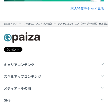
求人特集をもっと見る
paizaトップ
IT/Webエンジニア求人情報
システムエンジニア（リーダー候補）★上場企業
キャリアコンテンツ
転職・キャリア
未経験転職
新卒就活
スキルアップコンテンツ
学習
スキルチェック
マンガ・ゲーム
メディア・その他
Tech Team Journal
paiza times
note
SNS