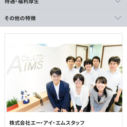
待遇・福利厚生
自由にコミュニケーションをとり、意見や提案もしやすい
職場環境です。
このような社風を率先してつくっているのは社長。元エン
その他の特徴
ジニアだからこそ、エンジニア想いの人です。
社員と飲みに行って、現場では言いにくい本音を聞くな
ど、エンジニアの「気持ち」の部分をとても大切にしてい
（※
想定年収
は年収提示額を保証するものではありません）
ます。
9:00～18:00 ※プロジェクトにより開始時間が異なる場
合があります
◆業務アプリケーション開発
休憩時間：12:00～13:00 ※プロジェクトにより異なる場
・航空会社の予約受付システム
合があります。
・物流会社向け業務用システム
平均残業時間：平均19時間／月
・大手都市銀行 決済系システム
・AI活用医療支援システム
・大手家電メーカーコンセプト端末
・IoTスマートホームの運用システム
※首都圏内のプロジェクト先での勤務となります。
・土日祝祭日
・人材派遣基幹システム
希望勤務地を最大限考慮します。
株式会社エー・アイ・エムスタッフ
・夏期休暇
・公共系税金システム