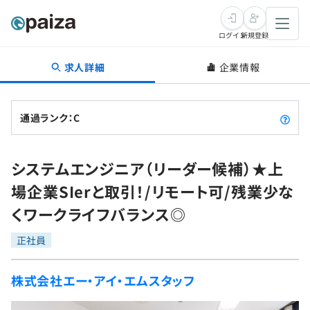
ログイン
新規登録
求人詳細
企業情報
転職・キャリア
未経験転職
求人検索
通過ランク：C
新卒就活
求人検索
インタビュー
システムエンジニア（リーダー候補）★上
学習
求人検索
インタビュー
転職成功ガイド
場企業SIerと取引！/リモート可/残業少な
本選考
スキルチェック
講座一覧
くワークライフバランス◎
転職成功ガイド
転職エージェント
ゲーム・マンガ
インターン
プログラミング言語
正社員
問題集
メディア
SQL
4択課題
株式会社エー・アイ・エムスタッフ
新卒エージェント
paizaとは？
Tech Team Journal
評価結果一覧
ナレッジ