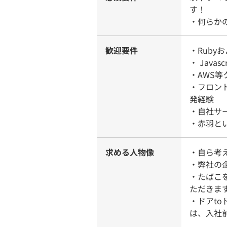
す！
・何らか
歓迎要件
・Rubyお
・ Javas
・AWS
・フロン
発経験
・自社サ
・赤羽と
求める人物像
・自ら考
・弊社の
・たばこ
ただきま
・ドアt
は、入社