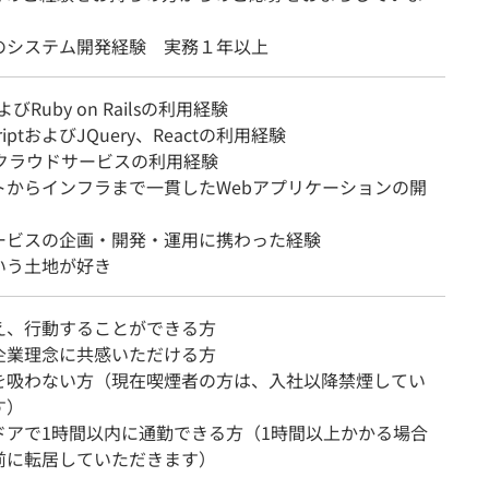
のシステム開発経験 実務１年以上
よびRuby on Railsの利用経験
criptおよびJQuery、Reactの利用経験
等クラウドサービスの利用経験
トからインフラまで一貫したWebアプリケーションの開
ービスの企画・開発・運用に携わった経験
いう土地が好き
え、行動することができる方
企業理念に共感いただける方
を吸わない方（現在喫煙者の方は、入社以降禁煙してい
す）
oドアで1時間以内に通勤できる方（1時間以上かかる場合
前に転居していただきます）