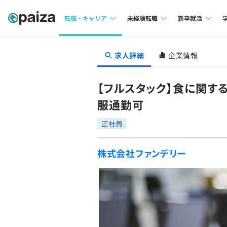
転職・キャリア
未経験転職
新卒就活
求人検索
求人検索
求人検索
求人詳細
企業情報
本選考
インタビュー
インタビュー
インターン
【フルスタック】食に関す
転職成功ガイド
転職成功ガイド
服通勤可
新卒エージェ
転職エージェント
正社員
イベント・セ
株式会社ファンデリー
インタビュー
就活成功ガイ