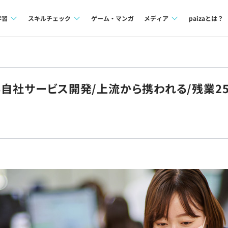
学習
スキルチェック
ゲーム・マンガ
メディア
paizaとは？
講座一覧
プログラミング言語
Tech Team Journal
問題集
SQL
paiza times
る自社サービス開発/上流から携われる/残業25
4択課題
評価結果一覧
note
ント
ナレッジ
再チャレンジ結果一覧
ミナー
リファレンス
プラン
ド
個人向けプラン
法人向けプラン
学校向けプラン