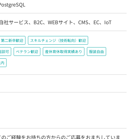
ostgreSQL
自社サービス、B2C、WEBサイト、CMS、EC、IoT
第二新卒歓迎
スキルチェンジ（技術転向）歓迎
面談可
ベテラン歓迎
産休育休取得実績あり
服装自由
以内
てのご経験をお持ちの方からのご応募をおまちしていま