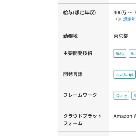
給与(想定年収)
400万 〜 
（※
想定年
勤務地
東京都
主要開発技術
Ruby
Ru
開発言語
JavaScript
フレームワーク
jQuery
R
クラウドプラット
Amazon W
フォーム