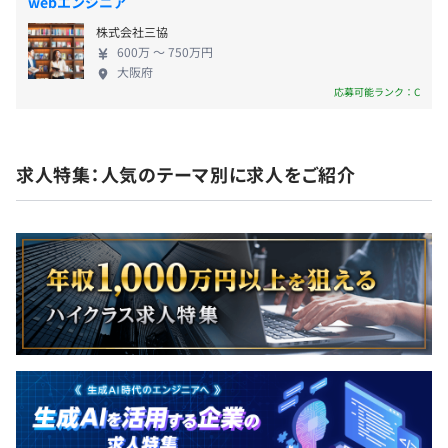
webエンジニア
社会保険完備（健康保険：大阪ガス健康保険組合・厚生年
金加入・雇用保険・労災保険：Daigasグループ保険）
株式会社三協
600万 〜 750万円
大阪府
応募可能ランク：C
6カ月（待遇の変更はありません）
求人特集：人気のテーマ別に求人をご紹介