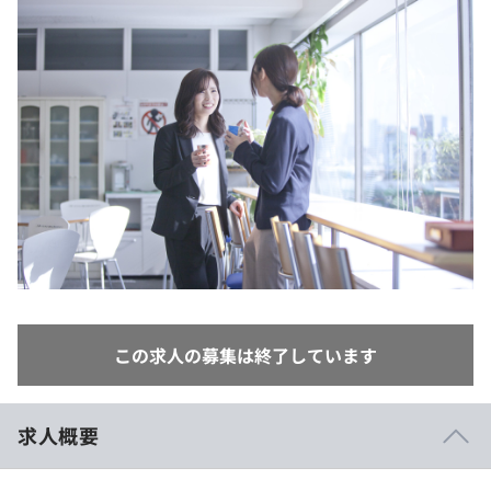
イベント・セミナー
paiza times
再チャレンジ結果一覧
リファレンス
インタビュー
note
就活成功ガイド
プラン
個人向けプラン
法人向けプラン
学校向けプラン
契約内容・クーポン
この求人の募集は終了しています
求人概要