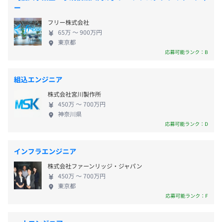
◆システム開発の上流工程をメインに活躍 エンジニ
ー
・出産／育児／介護休暇（※産休・育休の復帰率100％）
アの方には、大手エネルギー会社やそのグループ会
◎有休取得奨励日が年間5日以上あります！
フリー株式会社
社が運営しているWebシステムの開発プロジェクト
65万 〜 900万円
等をご担当いただきます。プログラム開発は、協力会
東京都
社へ依頼することが多いです。協力会社との調整や工
応募可能ランク：B
程管理のほか、要件定義、概要設計、受入研修、導
・通勤手当（全額支給）
入作業およびプロジェクトの管理に携わりながら、
組込エンジニア
・時間外手当（残業時間に応じて別途全額支給）
上流工程の経験を積むことができます。技術向上のた
・休日勤務手当
株式会社宮川製作所
めのスキル研修や制度が充実している点も魅力です。
・深夜勤務手当
450万 〜 700万円
お客さまのニーズをしっかりと聞き最適なご提案を
神奈川県
・役職手当
したい方、専門性を高めたい方、難しい課題でも論
応募可能ランク：D
・退職金あり（※当社規定による）
理的に根気強く考えることができる方をお待ちして
おります。 ◎ワークライフバランス充実 全社の平均
インフラエンジニア
残業時間は20.9h／月、フレックス制度など、柔軟に
株式会社ファーンリッジ・ジャパン
働きながらプライベートも充実できる職場です。業務
昇給：年1回
450万 〜 700万円
都合しだいで、有給も自由に取得していただけます。
東京都
応募可能ランク：F