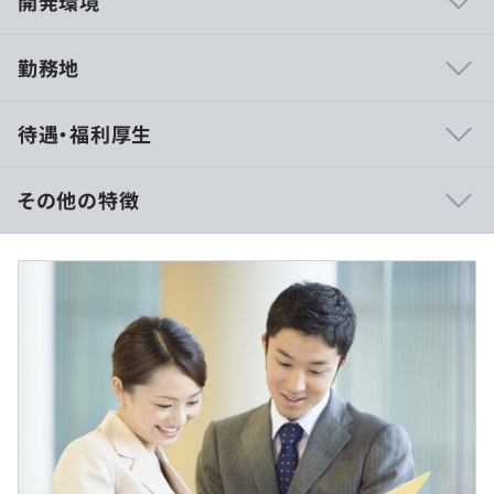
開発環境
勤務地
年間と上期、下期の目標設定をおこないます。
待遇・福利厚生
半期ごとの振り返りのタイミングで上司との面談を通して
評価をおこないます。
その他の特徴
〇賃金形態：月給制
〇月収：約29.9万～38.2万円
システム開発業務に携わるメンバーは約30名で、その中
〇月額基本給：25.8万～33.0万円
でもグループに分かれています。
※月収は基本給に残業手当（20h／月想定）を加算し算出
しています
※年収例は月収12ヵ月分に賞与（基本給の4ヵ月分（標
準））を加算して算出しています。
※前職年収や経験・スキルを考慮の上、当社規定により優
遇します