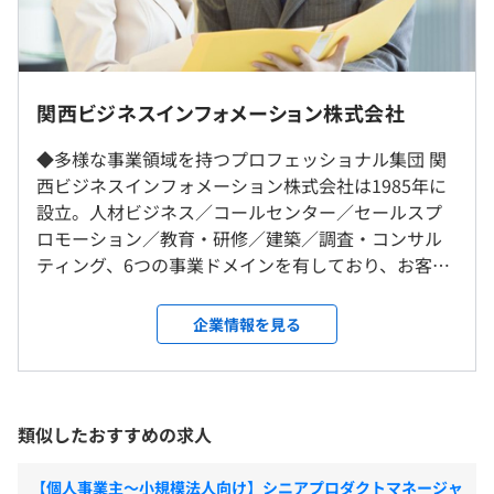
（※
想定年収
は年収提示額を保証するものではありません）
淀屋橋事務所での勤務となります。
関西ビジネスインフォメーション株式会社
◆多様な事業領域を持つプロフェッショナル集団 関
西ビジネスインフォメーション株式会社は1985年に
9：00～17：45（フレックスタイム制、コアタイムなし）
大阪メトロ御堂筋線「淀屋橋駅」13番出口より徒歩5分
設立。人材ビジネス／コールセンター／セールスプ
休憩時間：12:00〜13:00（60分）
ロモーション／教育・研修／建築／調査・コンサル
平均残業時間：20h/月（全社平均）
ティング、6つの事業ドメインを有しており、お客さ
ま企業のニーズに合わせて幅広い事業領域から最適
なソリューションを提供し、課題をワンストップで
企業情報を見る
解決している会社です。当社が取り組んでいるエネル
《年間休日123日》※2020年度実績
ギー業界では2016年、2017年に電力・ガスの小売自
・完全週休2日制（土日祝、年末年始）
由化がスタートしました。自由化が進むことで、異
・有給休暇（入社時に3～10日付与、以降毎年12月に付与
分野からのエネルギー事業への参入が加速し、市場
類似したおすすめの求人
／最大20日）※平均取得13.3日／年
が拡大中です。Daigasグループの安定した基盤のも
・半休制度（AM半休、PM半休）
と挑戦していきたいエンジニアを募集しています。
・リフレッシュ休暇（勤続10年、20年：各5日付与）
【個人事業主〜小規模法人向け】シニアプロダクトマネージャ