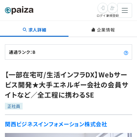
ログイン
新規登録
求人詳細
企業情報
転職・キャリア
未経験転職
求人検索
通過ランク：B
新卒就活
求人検索
インタビュー
【一部在宅可/生活インフラDX】Webサー
学習
求人検索
インタビュー
転職成功ガイド
ビス開発★大手エネルギー会社の会員サ
本選考
スキルチェック
講座一覧
イトなど／全工程に携わるSE
転職成功ガイド
転職エージェント
ゲーム・マンガ
インターン
プログラミング言語
正社員
問題集
メディア
SQL
4択課題
関西ビジネスインフォメーション株式会社
新卒エージェント
paizaとは？
Tech Team Journal
評価結果一覧
ナレッジ