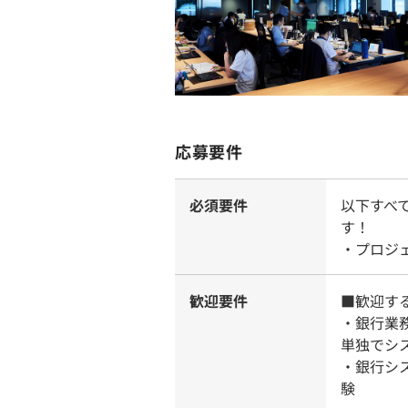
応募要件
必須要件
以下すべ
す！
・プロジ
歓迎要件
■歓迎す
・銀行業
単独でシ
・銀行シ
験