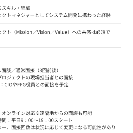
るスキル・経験
ェクトマネジャーとしてシステム開発に携わった経験
ト（Mission／Vision／Value）への共感は必須で
ル面談／通常面接（3回前後）
プロジェクトの現場担当者との面接
：CIOやFFG役員との面接を予定
：オンライン対応※遠隔地からの面談も可能
間：平日9：00〜19：00スタート
ロー、面接回数は状況に応じて変更になる可能性があり