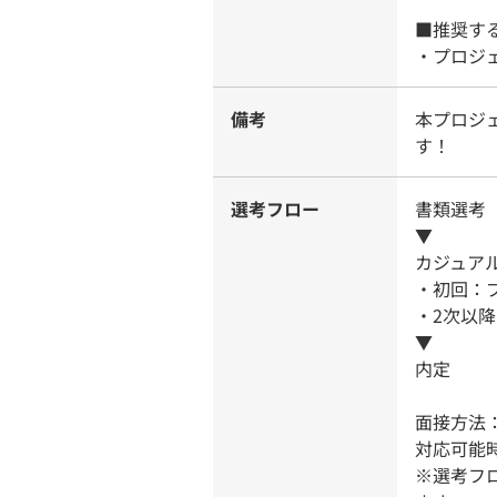
■推奨す
・プロジ
備考
本プロジェク
す！
選考フロー
書類選考
▼
カジュア
・初回：
・2次以降
▼
内定
面接方法
対応可能時
※選考フ