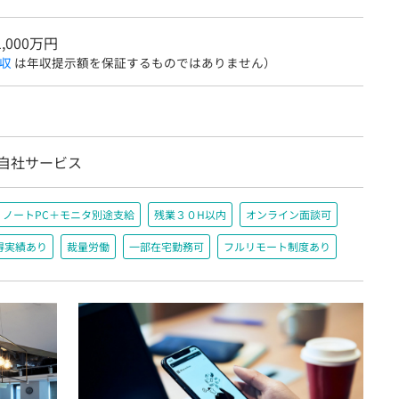
1,000万円
収
は年収提示額を保証するものではありません）
/自社サービス
ノートPC＋モニタ別途支給
残業３０H以内
オンライン面談可
得実績あり
裁量労働
一部在宅勤務可
フルリモート制度あり