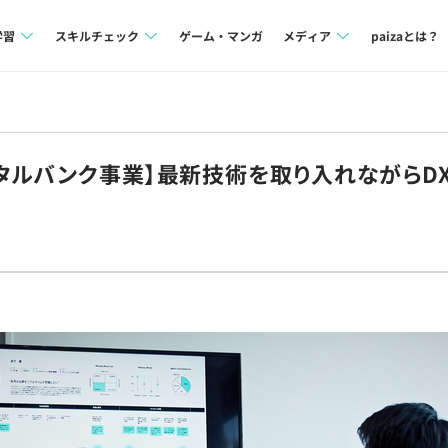
学習
スキルチェック
ゲーム・マンガ
メディア
paizaとは？
講座一覧
プログラミング言語
Tech Team Journal
問題集
SQL
paiza times
タルバンク事業】最新技術を取り入れながらD
4択課題
評価結果一覧
note
ント
ナレッジ
再チャレンジ結果一覧
ミナー
リファレンス
プラン
ド
個人向けプラン
法人向けプラン
学校向けプラン