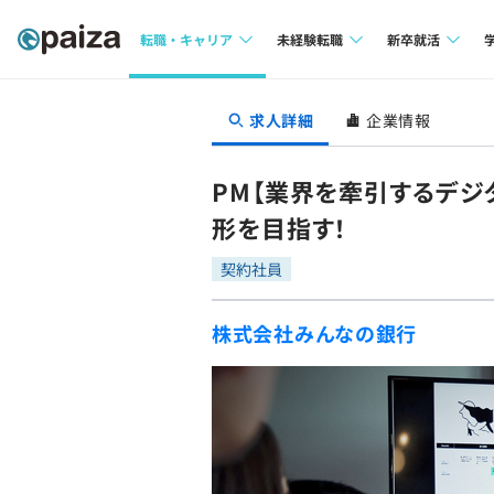
転職・キャリア
未経験転職
新卒就活
求人検索
求人検索
求人検索
求人詳細
企業情報
本選考
インタビュー
インタビュー
インターン
PM【業界を牽引するデジ
転職成功ガイド
転職成功ガイド
形を目指す！
新卒エージェ
転職エージェント
契約社員
イベント・セ
株式会社みんなの銀行
インタビュー
就活成功ガイ