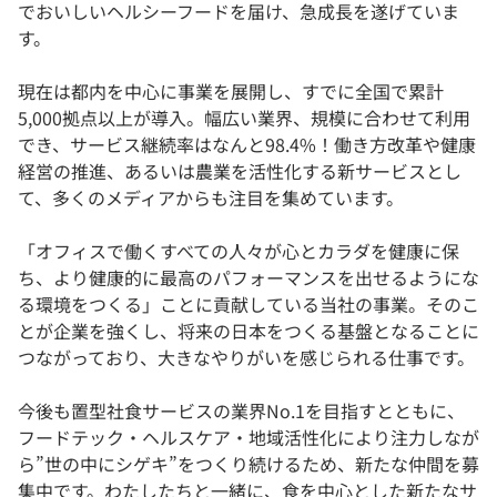
でおいしいヘルシーフードを届け、急成長を遂げていま
す。
現在は都内を中⼼に事業を展開し、すでに全国で累計
5,000拠点以上が導入。幅広い業界、規模に合わせて利用
でき、サービス継続率はなんと98.4%！働き方改⾰や健康
経営の推進、あるいは農業を活性化する新サービスとし
て、多くのメディアからも注目を集めています。
「オフィスで働くすべての人々が心とカラダを健康に保
ち、より健康的に最高のパフォーマンスを出せるようにな
る環境をつくる」ことに貢献している当社の事業。そのこ
とが企業を強くし、将来の日本をつくる基盤となることに
つながっており、大きなやりがいを感じられる仕事です。
今後も置型社食サービスの業界No.1を目指すとともに、
フードテック・ヘルスケア・地域活性化により注力しなが
ら”世の中にシゲキ”をつくり続けるため、新たな仲間を募
集中です。わたしたちと一緒に、食を中心とした新たなサ