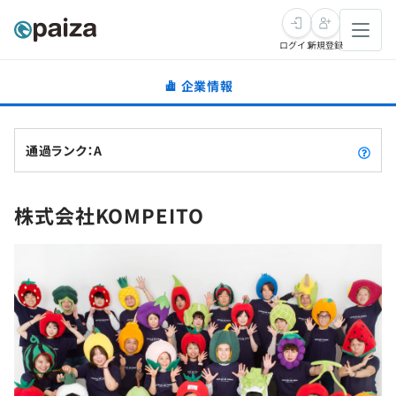
ログイン
新規登録
企業情報
転職・キャリア
未経験転職
求人検索
通過ランク：A
新卒就活
求人検索
インタビュー
株式会社KOMPEITO
学習
求人検索
インタビュー
転職成功ガイド
本選考
スキルチェック
講座一覧
転職成功ガイド
転職エージェント
ゲーム・マンガ
インターン
プログラミング言語
問題集
メディア
SQL
4択課題
新卒エージェント
paizaとは？
Tech Team Journal
評価結果一覧
ナレッジ