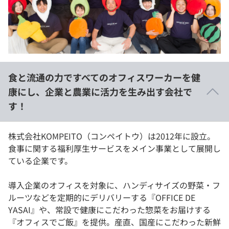
イベント・セミナー
paiza times
再チャレンジ結果一覧
リファレンス
インタビュー
note
就活成功ガイド
プラン
食と流通の力ですべてのオフィスワーカーを健
個人向けプラン
康にし、企業と農業に活力を生み出す会社で
す！
法人向けプラン
学校向けプラン
株式会社KOMPEITO（コンペイトウ）は2012年に設立。
食事に関する福利厚生サービスをメイン事業として展開し
ている企業です。
契約内容・クーポン
導入企業のオフィスを対象に、ハンディサイズの野菜・フ
ルーツなどを定期的にデリバリーする『OFFICE DE
YASAI』や、常設で健康にこだわった惣菜をお届けする
『オフィスでご飯』を提供。産直、国産にこだわった新鮮