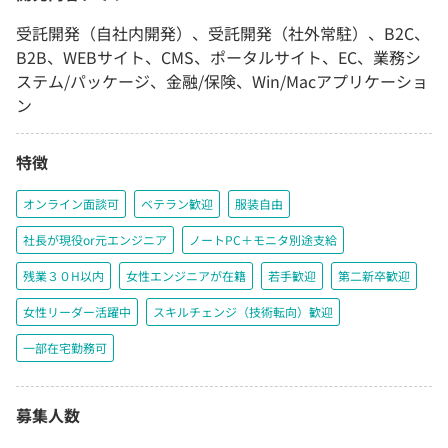
受託開発（自社内開発）、受託開発（社外常駐）、B2C、
B2B、WEBサイト、CMS、ポータルサイト、EC、業務シ
ステム/パッケージ、金融/保険、Win/Macアプリケーショ
ン
特徴
オンライン面談可
ベテラン歓迎
服装自由
社長が現役or元エンジニア
ノートPC＋モニタ別途支給
残業３０H以内
女性エンジニアが在籍
若手歓迎
第二新卒歓迎
女性リーダー活躍中
スキルチェンジ（技術転向）歓迎
一部在宅勤務可
募集人数