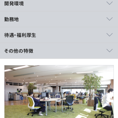
開発環境
勤務地
・不動産管理会社向け大規模会員サービスの開発
待遇・福利厚生
・大手お菓子卸業者向け倉庫管理システムの再構築
・デジタルプリント業社向け業務システムの開発
・予備校生徒向け情報発信サイト
その他の特徴
・化学品製造業企業サイト
・業務パッケージメーカーFAQサイト
※年収450万～600万の事例の場合
など
■賃金形態：月給
◎全世界3500社以上の採用実績を記録する
■賃金の決定方法：当社規定により決定
CMS『HeartCore』は国内トップクラスの導入実績です！
■月給：約32万〜43万円（固定残業代を含む）
◎現在は大規模プロジェクトが多数稼動中です！
■基本給：約27.4万～37万円
■固定残業代：20時間分、約4.6万～6万円（超過分は別
途支給）
■その他定額手当：1万円（住宅手当 ※条件アリ）
■技術向上
・勉強会を月1で開催