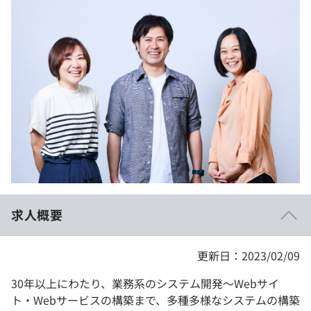
イベント・セミナー
paiza times
再チャレンジ結果一覧
リファレンス
インタビュー
note
就活成功ガイド
プラン
個人向けプラン
法人向けプラン
学校向けプラン
求人概要
契約内容・クーポン
更新日：2023/02/09
30年以上にわたり、業務系のシステム開発〜Webサイ
ト・Webサービスの構築まで、多種多様なシステムの構築