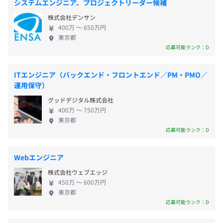
・創立記念日休暇
システムエンジニア、プロジェクトリーダー候補
ポートしています。最新の技術を用いて、さまざまな
・慶弔休暇
株式会社デンサン
システムを250社以上に提供してきました。オーダー
・産前産後休暇
400万 〜 650万円
メイド受託開発はもちろん、システムリノベーショ
・育児休暇（女性社員だけでなく、男性社員も取得しまし
東京都
ンや情シスBPOも手がけています。 ■エンジニアリ
応募可能ランク：D
た。）
ングサポート 常駐型開発支援・ラボ型開発支援・顧
・介護休暇
問型開発支援の3つの手段で、業務システム、Webサ
・年次有給休暇（初年度10日間、最高20日間付与）
ITエンジニア（バックエンド・フロントエンド／PM・PMO／
イト、組込みシステム、携帯電話・スマートフォ
運用保守）
ン、100を超えるシステム評価・検証事業を展開して
グッドデジタル株式会社
います。 わたしたちは、製薬会社、化粧品会社、百
400万 〜 750万円
【開発環境例】
貨店、学習塾、中古車販売サイトなど、さまざまな
東京都
・通勤手当
・環境：PC（Windows、Mac）やデュアルディスプレイ
Webサービスの構築や業務システムの開発をおこな
応募可能ランク：D
・時間外手当
（必要に合わせて他のリクエストに応じて提供）
っています。クライアントからの直請けや、協業とい
・住宅手当
・コード管理：Git
った案件まで多彩です。1,000万以下の案件～数億円
Webエンジニア
・子ども手当
・開発ツール：Eclipse（Java／PHP開発）、
の案件までスキルや経験に合わせて、最適な案件に
・役職手当
VisualStudio（.NET開発）、Putty／TeraTerm（サーバ
株式会社ウェブエッジ
アサインします。 将来は、1次請けのパートナーとし
450万 〜 600万円
構築）
て、お客様と直接やり取りをしながら業務推進をお
東京都
・プロジェクト管理：Redmine、Backlog、（MSProject
こなう上流工程にもステップアップ可能です。多種多
応募可能ランク：D
を利用する場合もあり）
様なお客様からの新規案件や要望について、提案活
年2回（5月・12月）
・インフラ環境：アクセス制限されたプロジェクト共通仮