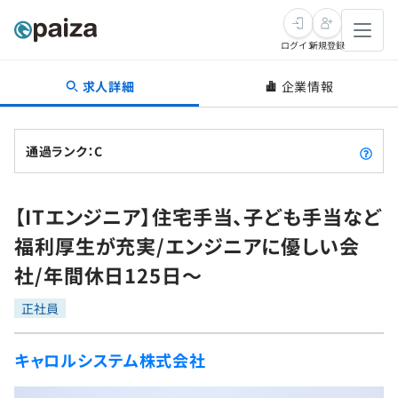
ログイン
新規登録
求人詳細
企業情報
転職・キャリア
未経験転職
求人検索
通過ランク：C
新卒就活
求人検索
インタビュー
【ITエンジニア】住宅手当、子ども手当など
学習
求人検索
インタビュー
転職成功ガイド
福利厚生が充実/エンジニアに優しい会
本選考
スキルチェック
講座一覧
社/年間休日125日～
転職成功ガイド
転職エージェント
ゲーム・マンガ
インターン
プログラミング言語
正社員
問題集
メディア
SQL
4択課題
キャロルシステム株式会社
新卒エージェント
paizaとは？
Tech Team Journal
評価結果一覧
ナレッジ