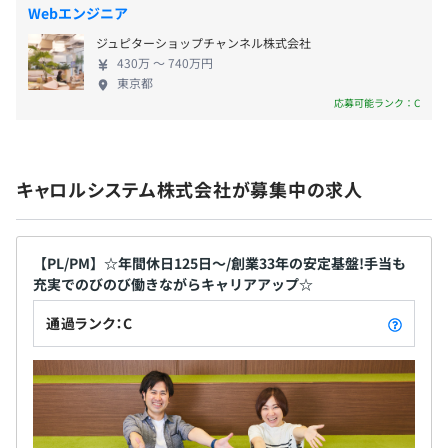
動から参加できます。PGから経営者、コンサルタン
Webエンジニア
想サーバ（クラウド環境を利用する場合もあり）
ト、PMなど、エンジニアの可能性を追求できる環境
・社内ツール：
ジュピターショップチャンネル株式会社
です！
430万 〜 740万円
∟グループウェア：Googleのチャットでメールやカレン
東京都
年1回（6月）
ダー、ドキュメント管理等を実施
応募可能ランク：C
∟コミュニケーション：Googleチャットやチームにより
SlackやChatworkを利用
社会保険完備（健康保険・厚生年金加入・雇用保険・労災
キャロルシステム株式会社が募集中の求人
保険）
半期ごとの人事考課面談をおこなっています。
【PL/PM】☆年間休日125日～/創業33年の安定基盤!手当も
充実でのびのび働きながらキャリアアップ☆
3カ月（待遇の変更はありません）
通過ランク：C