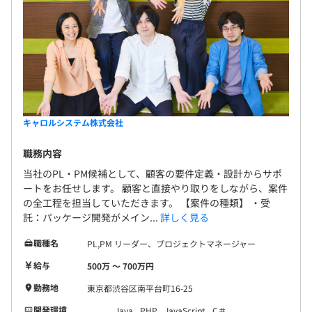
キャロルシステム株式会社
職務内容
当社のPL・PM候補として、顧客の要件定義・設計からサポ
ートをお任せします。 顧客と直接やり取りをしながら、案件
の全工程を担当していただきます。 【案件の種類】 ・受
託：パッケージ開発がメイン...
詳しく見る
職種名
PL,PM リーダー、プロジェクトマネージャー
給与
500万 〜 700万円
勤務地
東京都渋谷区南平台町16-25
開発環境
Java
PHP
JavaScript
C＃