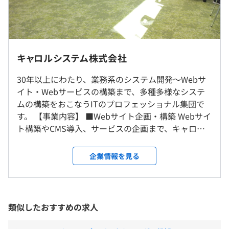
∟直近は外部講師を招いて実施→エンジニア教育カリキュ
ラムの専門チームがあるため、エンジニア組織およびエン
ジニアメンバーからの声をベースに勉強会を実施していま
（※
想定年収
は年収提示額を保証するものではありません）
渋谷本社、池袋開発センター（豊島区東池袋）、自宅、そ
す。（クラウド希望の声があるとAWSの勉強会実施など）
の他顧客指定の場所での勤務となります。
キャロルシステム株式会社
・書籍購入制度
・資格奨励制度
30年以上にわたり、業務系のシステム開発〜Webサ
10：00～19：00（実労働時間1日8時間）
・リーダー、Mgrによるコードレビュー
イト・Webサービスの構築まで、多種多様なシステ
※本社勤務の場合
ムの構築をおこなうITのプロフェッショナル集団で
休憩時間：12：00〜13：00（60分）
す。 【事業内容】 ■Webサイト企画・構築 Webサイ
平均残業時間：平均10〜20時間／月
ト構築やCMS導入、サービスの企画まで、キャロル
相談の上、ご希望のマシンを支給いたします。
システムはWebに関わるさまざまな課題を解決しま
す。70社を超えるCMSによる大規模Webサイト構築
企業情報を見る
や、Webサービスの企画・開発など実績を積み重ね
【年間休日129日】※2019年度実績
ています。Webサイト開発実績は100以上！戦略的な
・完全週休2日制（土・日）
プロジェクトごとに選択、ウォーターフォール、アジャイ
Webサイト構築による売上／販路拡大の提案をして
・祝日
ル
います。 ■業務システム開発 システムコンサルティ
類似したおすすめの求人
・夏季休暇
ングからマネジメント、設計、実装、テスト、保守
・年末年始休暇
運用まで、システム開発に関わるあらゆる業務をサ