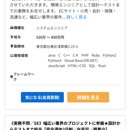
させていただきます。 開発エンジニアとして設計～テストま
での業務をお任せします。 ECサイト・小売・会計・保険・
流通など、幅広い業界の案件...
詳しく見る
職種名
システムエンジニア
給与
520万 〜 850万円
勤務地
東京都台東区浅草橋3-25-5
Java
C
C++
C＃
PHP
Ruby
Python2
開発環境
Python3
Visual Basic(VB.NET)
JavaScript
HTML+CSS
SQL
Rust
フレームワー
ク
詳細を見る
気になる(会員登録)
《実務不問／SE》幅広い業界のプロジェクトに参画★設計か
らテストまで担当【完全週休2日制／在宅可／残業少】