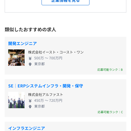
企業情報を見る
おり、外国人技術者が90％を占めているグローバル
《年間休日120日》
な社風です。 社員は日本の一般企業から中途で転職
・完全週休2日制（土日祝日）
してきた方が大半のため、日本語しか話せない方で
・年間有給休暇（10日／下限日数は、入社半年経過後の
もご活躍いただけます。 自社サービスでは、販売管
類似したおすすめの求人
付与日数となります）
理システムやクラウド型バックオフィス管理システ
・年末年始休暇
ムなど、自社サービスの開発～導入もおこなってい
開発エンジニア
・夏季休暇
ます。 現在は受託案件がメインです。今後はユーザ
株式会社イースト・コースト・ワン
・特別休暇
ーの声も聞きながら、新たに機能を追加するなど、
500万 〜 700万円
・慶弔休暇
より使いやすい仕組みをつくっていき、徐々に自社
東京都
・産前産後休暇
製品の事業を拡大させていく予定です。 残業は月平
応募可能ランク：B
・育児休暇
均20時間程度、ほとんどの社員が在宅勤務をおこな
・介護休暇
っており、ワークライフバランスが整っています。
SE｜ERPシステムインフラ・開発・保守
※担当業務によりシフトあり
元エンジニアの代表の意向により、働きやすい環境
株式会社アルファスト
を整えております。 働きやすい職場で、お客様の立
450万 〜 720万円
場に立ったサービスを開発していきたいエンジニア
東京都
をお待ちしております。
応募可能ランク：C
・残業手当
・通勤手当（最大２万円実費精算）
インフラエンジニア