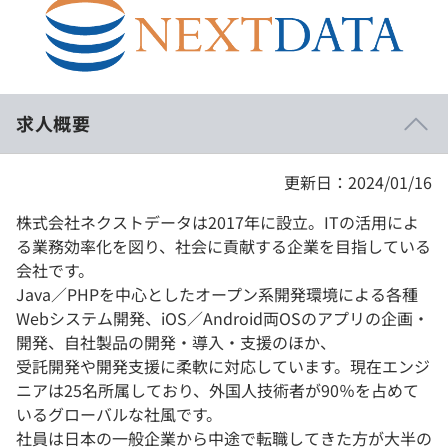
イベント・セミナー
paiza times
再チャレンジ結果一覧
リファレンス
インタビュー
note
就活成功ガイド
プラン
求人概要
個人向けプラン
更新日：2024/01/16
法人向けプラン
株式会社ネクストデータは2017年に設立。ITの活用によ
る業務効率化を図り、社会に貢献する企業を目指している
学校向けプラン
会社です。
Java／PHPを中心としたオープン系開発環境による各種
契約内容・クーポン
Webシステム開発、iOS／Android両OSのアプリの企画・
開発、自社製品の開発・導入・支援のほか、
受託開発や開発支援に柔軟に対応しています。現在エンジ
ニアは25名所属しており、外国人技術者が90％を占めて
いるグローバルな社風です。
社員は日本の一般企業から中途で転職してきた方が大半の