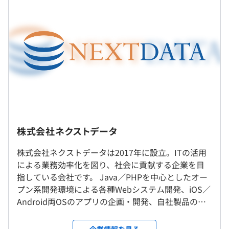
■月給：約320,000円～600,000円
・社内勉強会の開催
・基本給：約280,000円～490,000円
・多数書籍の提供
・固定残業代：20時間分、約40,000円（超過分は別途
・研修の実施、資格手当・報奨金制度
支給）
相談の上、ご希望のマシンを支給いたします。
（※
想定年収
は年収提示額を保証するものではありません）
【開発環境】
株式会社ネクストデータ
転勤は当面予定していません。
Java、C／C++、C#、VB.net、Python、Ruby、PHP、
9：00～18：00（所定労働時間：8時間、休憩時間：60
株式会社ネクストデータは2017年に設立。ITの活用
JavaScript、JSP、ASP.netなど
分）
による業務効率化を図り、社会に貢献する企業を目
※配属先により異なります
指している会社です。 Java／PHPを中心としたオー
休憩時間：12:00〜13:00（60分）
プン系開発環境による各種Webシステム開発、iOS／
平均残業時間：平均5-10時間／月
Android両OSのアプリの企画・開発、自社製品の開
1案件3〜4名で対応し、期間は1年以上と長期案件が多く
発・導入・支援のほか、 受託開発や開発支援に柔軟
なっております。
に対応しています。現在エンジニアは25名所属して