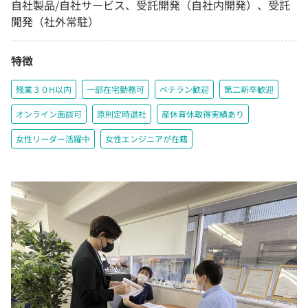
自社製品/自社サービス、受託開発（自社内開発）、受託
開発（社外常駐）
特徴
残業３０H以内
一部在宅勤務可
ベテラン歓迎
第二新卒歓迎
オンライン面談可
原則定時退社
産休育休取得実績あり
女性リーダー活躍中
女性エンジニアが在籍