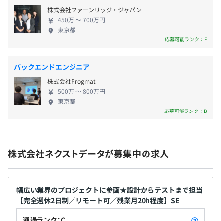
・職能手当
株式会社ファーンリッジ・ジャパン
・役職手当
450万 〜 700万円
※各種手当あり
東京都
応募可能ランク：F
バックエンドエンジニア
年1回（4月）
株式会社Progmat
500万 〜 800万円
東京都
応募可能ランク：B
社会保険完備（健康保険・厚生年金加入・雇用保険・労災
保険）
株式会社ネクストデータが募集中の求人
3カ月
幅広い業界のプロジェクトに参画★設計からテストまで担当
【完全週休2日制／リモート可／残業月20h程度】SE
通過ランク：C