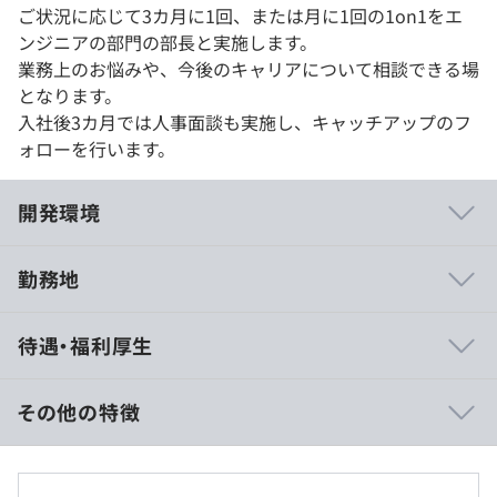
ご状況に応じて3カ月に1回、または月に1回の1on1をエ
ンジニアの部門の部長と実施します。
業務上のお悩みや、今後のキャリアについて相談できる場
となります。
入社後3カ月では人事面談も実施し、キャッチアップのフ
ォローを行います。
開発環境
勤務地
『NEXTSHOP』：はじめての開業でも簡単に導入でき
待遇・福利厚生
る、販売管理システム
『NEXTCLOUD』：クラウド化されたバックオフィスで、
生産性の向上とコストの削減を実現するサービス
その他の特徴
■賃金形態：月給制
■賃金の決定方法：当社規定により決定いたします