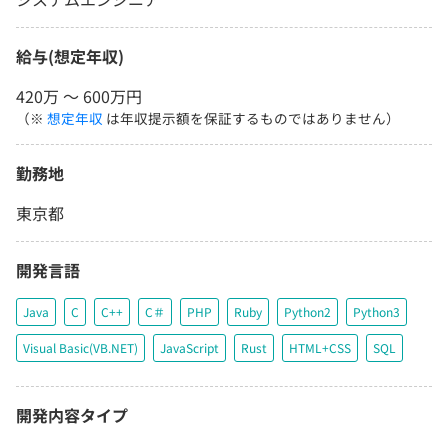
給与(想定年収)
420万 〜 600万円
（※
想定年収
は年収提示額を保証するものではありません）
勤務地
東京都
開発言語
Java
C
C++
C＃
PHP
Ruby
Python2
Python3
Visual Basic(VB.NET)
JavaScript
Rust
HTML+CSS
SQL
開発内容タイプ