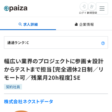
ログイン
新規登録
求人詳細
企業情報
転職・キャリア
未経験転職
求人検索
通過ランク：C
新卒就活
求人検索
インタビュー
幅広い業界のプロジェクトに参画★設計
学習
求人検索
インタビュー
転職成功ガイド
からテストまで担当【完全週休2日制／リ
本選考
スキルチェック
講座一覧
モート可／残業月20h程度】SE
転職成功ガイド
転職エージェント
ゲーム・マンガ
インターン
プログラミング言語
契約社員
問題集
メディア
SQL
4択課題
株式会社ネクストデータ
新卒エージェント
paizaとは？
Tech Team Journal
評価結果一覧
ナレッジ