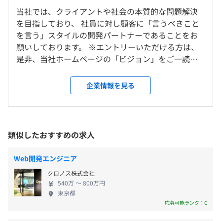
・JenkinsやCircleCI を活用してテストを自動化するとい
当社では、クライアントや社会の本質的な問題解決
就業場所の変更範囲
ったことはもちろんのこと、ルーチンワークを自動化させ
を目指しており、 社員に対し顧客に「言うべきこと
＜雇入時＞
るための問題分析や行動を推奨
を言う」スタイルの開発パートナーであることをお
東京本社、および自宅
・完全週休2日制
・開発作業に取り入れたいことがあれば、相談しながらな
願いしております。 ※エントリーいただける方は、
＜変更範囲＞
・年末年始休暇
んでも試すことができます
是非、当社ホームページの「ビジョン」をご一読く
会社の定める場所（テレワークを行う場所を含む）
・有給休暇
ださい！ 《技術的トピック》 ・アジア太平洋地域の
・慶弔休暇
急成長企業のランキング（FT High-Growth
企業情報を見る
受動喫煙防止措置に関する事項
Companies Asia-Pacific 2023※全500位中353位）に
・従業員に対する受動喫煙対策：あり
◆ITコンサルティング事業の事例
ランクイン ・全工程にAI導入 ・全エンジニアがAIの
対策内容：屋内禁煙
・社内顧客管理システムの再構築支援
活用に取り組み、AI資格補助が手厚い！ ・上流工程
交通費実費支給(月額3万円)
・マーケティングオートメーションサービスの新規立ち上
から参画している案件74％ ・プライム案件88％ ・エ
類似したおすすめの求人
げ支援
ンジニア同士で指名し合って評価を行う制度を用い
・クラウドサービスの速度改善支援
ています 《働き方》 ・月の平均残業時間が9.7ｈ ・
Web開発エンジニア
・FlashベースのシステムのHTML＋JavaScriptベースシ
＜本社＞
入社時に有休が10日間付与 ・月あたり1万円までの
ステムへの移行支援
都営新宿線 岩本町駅まで徒歩2分
年2回
クロノス株式会社
スキルアップ費用を事前申請なしで利用可能（返却
JR 秋葉原駅まで徒歩4分
540万 〜 800万円
不要の書籍、サーバー代） ・マッサージ、グリーン
東京都
◆システムエンジニアリング事業の事例
東京メトロ日比谷線 秋葉原駅まで徒歩4分
車、岩盤浴、サウナなど会社が半額負担
応募可能ランク：C
CRM関連システム
・中小企業向けCRMサービスの受託開発
年2回（1月、6月）