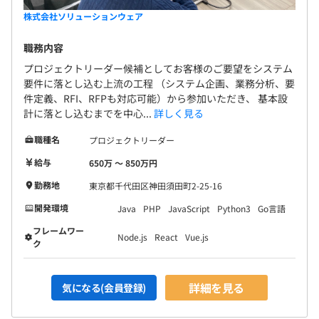
課題に対して先輩エンジニアが週２回、フィードバックの
株式会社ソリューションウェア
時間を設けてレクチャーをしますので自身の学習の進み具
合に対して
職務内容
具体的にアドバイスをいたします！
プロジェクトリーダー候補としてお客様のご要望をシステム
課題を反復することで力をつけ、安心してプロジェクトに
要件に落とし込む上流の工程 （システム企画、業務分析、要
参画することができます。
件定義、RFI、RFPも対応可能）から参加いただき、 基本設
計に落とし込むまでを中心...
詳しく見る
◆スキルアップ費用を月に1万円まで利用可能！
職種名
プロジェクトリーダー
ビジネス書、技術書の費用など、自己学習費用を月に1万
まで利用可能
給与
650万 〜 850万円
購入書籍の返却なし、また利用時の事前申請も不要です！
勤務地
東京都千代田区神田須田町2-25-16
開発環境
Java
PHP
JavaScript
Python3
Go言語
◆社内外の研修等の参加、勉強会の開催推奨
フレームワー
Node.js
React
Vue.js
ク
◆資格受験費用の負担や合格祝い
◆リラクゼーション（マッサージ、整体、岩盤浴）・グリ
詳細を見る
気になる(会員登録)
ーン車代金の半額補助