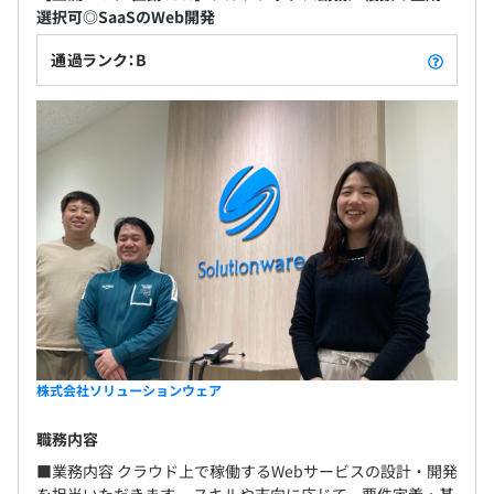
選択可◎SaaSのWeb開発
プロジェクト管理：Backlog
チャット：Slack
通過ランク：B
◆エンジニア同士で行う評価制度◆
・エンジニア同士で評価し合う制度を用いています。
⇒上長が評価するのではなく、自身で一緒に仕事をしてい
る人の中から指名して、お互いに評価し合います。
・結果だけでなくプロセスも重視しています。
⇒重視すべきバリューにのっとった行動がどのくらいとれ
たか、どのようにしてどのくらいチームに好影響を与えた
か、会社に貢献できたかを参考に評価をおこなっていま
株式会社ソリューションウェア
す。
職務内容
また、評価制度については前もって社内で説明会を開くな
ど、各自納得できる状態で実施しています。
■業務内容 クラウド上で稼働するWebサービスの設計・開発