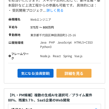
を担当いただきます。 スキルや志向に応じて、要件定義・基
本設計など上流工程からの参画も可能です。 具体的には：
・四半期ごとに「目標確認」という、自身で伸ばしたいス
・ 受託開発プロジェク...
詳しく見る
キルや取り組みたい事柄をマネージャーと確認し合う場を
設けています。
職種名
Webエンジニア
⇒直近の定例ミーティングにおいても、各々が申請時に自
給与
575万 〜 800万円
信を過小評価せず、適切に評価するための改善策などの話
勤務地
東京都千代田区神田須田町2-25-16
を
代表自身から、全体に周知がありました。
Java
PHP
JavaScript
HTML5+CSS3
開発環境
Python3
フレームワー
Node.js
React
Spring
Vue.js
ク
エンジニア組織としては、クラウドソリューション部とし
て統一されています。
詳細を見る
気になる(会員登録)
【PL・PM候補】複数の生成AIを選択可／プライム案件
88%、残業9.7ｈ、SaaS企業のWeb開発