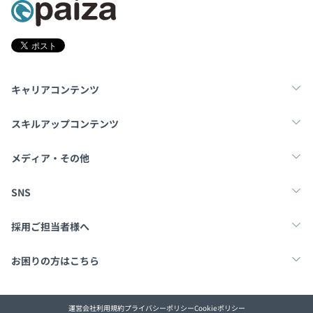
キャリアコンテンツ
転職・キャリア
未経験転職
新卒就活
スキルアップコンテンツ
学習
スキルチェック
マンガ・ゲーム
メディア・その他
Tech Team Journal
paiza times
note
SNS
X
Facebook
採用ご担当者様へ
採用・教育をお考えの企業様へ
中途求人掲載はこちら
お困りの方はこちら
paizaとは？
お問い合わせ・FAQ
運営会社
利用規約
プライバシーポリシー
Cookieポリシー