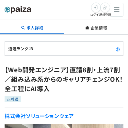
ログイン
新規登録
求人詳細
企業情報
転職・キャリア
未経験転職
求人検索
通過ランク：B
新卒就活
求人検索
インタビュー
【Web開発エンジニア】直請8割・上流7割
学習
求人検索
インタビュー
転職成功ガイド
／組み込み系からのキャリアチェンジOK！
本選考
スキルチェック
講座一覧
全工程にAI導入
転職成功ガイド
転職エージェント
ゲーム・マンガ
インターン
プログラミング言語
正社員
問題集
メディア
SQL
4択課題
株式会社ソリューションウェア
新卒エージェント
paizaとは？
Tech Team Journal
評価結果一覧
ナレッジ