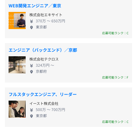
・製造業向けCRM（顧客管理システム）の開発（システ
WEB開発エンジニア／東京
ム企画、要件定義、設計、実装、テスト、運用）
株式会社エキサイト
・不動産業界向けCRM（顧客管理）+MA（マーケティング
370万 〜 650万円
東京都
オートメーション）システムの受託開発（ヒアリング、要
・健康保険※全国健康保険協会（協会けんぽ）加入
応募可能ランク：C
件定義、設計、実装、テスト、運用）
・厚生年金
・セミナー管理用アプリの受託開発（ヒアリング、要件定
・雇用保険
義、設計）
エンジニア（バックエンド）／京都
・労災保険
・グループウェアの受託開発（ヒアリング、要件定義、設
株式会社テクロス
計、実装、テスト、運用）
324万円 〜
・課金型クラウドCRMサービスの開発／運営
京都府
応募可能ランク：F
・会員向けポータルサービスの開発／運用保守
無期雇用
・Salesforceのカスタマイズアプリ受託開発
・kintoneのカスタマイズアプリ受託開発
フルスタックエンジニア、リーダー
イースト株式会社
その他業務システム
3カ月
500万 〜 700万円
・配送業向け業務支援システムの受託開発(システム企
東京都
応募可能ランク：C
画、要件定義、設計、実装、テスト、運用）
・WebベースBCP（事業継続計画）システムの受託開発