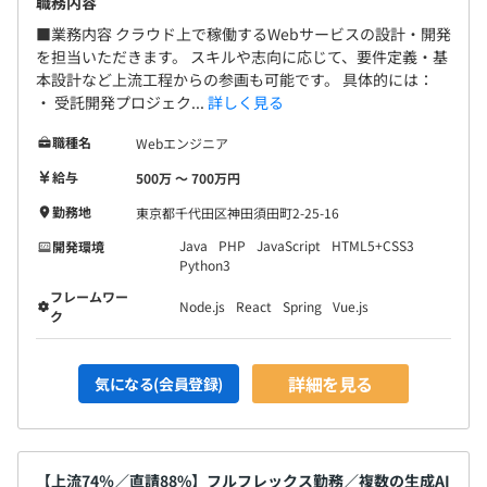
職務内容
■業務内容 クラウド上で稼働するWebサービスの設計・開発
を担当いただきます。 スキルや志向に応じて、要件定義・基
本設計など上流工程からの参画も可能です。 具体的には：
プロジェクト状況により日次もしくは週次での定例MTG
・ 受託開発プロジェク...
詳しく見る
をおこない、進捗状況や問題点の共有、お客さまの状況の
共有をおこなっています。
職種名
Webエンジニア
MTGで時間を消費しないよう、なるべくチャットやプロ
給与
500万 〜 700万円
ジェクト管理サービス上でコミュニケーションを実施した
勤務地
東京都千代田区神田須田町2-25-16
り、落ち着いているプロジェクトについては必要に応じて
打ち合わせを設定しています。
Java
PHP
JavaScript
HTML5+CSS3
開発環境
Python3
なるべく自由に意見がいえる雰囲気になるよう、心がけて
います。
フレームワー
Node.js
React
Spring
Vue.js
ク
【開発環境】
環境：AWS、GCP、Salesforce、Heroku
詳細を見る
気になる(会員登録)
言語：JavaScript（React.js、Vue.js）、Node.js、Java、
Python、Go、PHP
DB：PostgreSQL、MySQL、Redis、MongoDB
バージョン管理：Git
【上流74％／直請88%】フルフレックス勤務／複数の生成AI