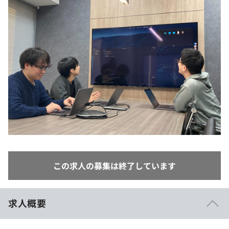
イベント・セミナー
paiza times
再チャレンジ結果一覧
リファレンス
インタビュー
note
就活成功ガイド
プラン
個人向けプラン
法人向けプラン
学校向けプラン
契約内容・クーポン
この求人の募集は終了しています
求人概要