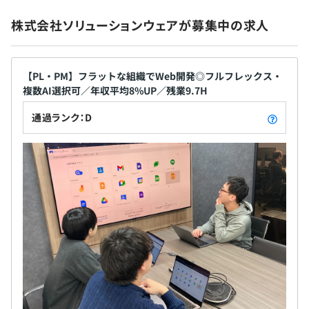
（要件定義、設計、実装、テスト）
・志向診断アプリの受託開発（要件定義、設計、実装、テ
株式会社ソリューションウェアが募集中の求人
スト）
・FAX送信サービスの受託開発（要件定義、設計、実装、
テスト）
【PL・PM】フラットな組織でWeb開発◎フルフレックス・
・クローリングシステムの受託開発（設計、実装、テス
複数AI選択可／年収平均8%UP／残業9.7H
ト）
・レガシーシステムのリプレース支援（ボトルネック分
通過ランク：D
析、改善策／リプレース範囲検討、実装、テスト、運用）
・EC-CUBEのカスタマイズ（要件定義、設計、実装、テ
スト、運用）
・Seleniumによるテスト業務改善支援（テスト計画策定
／実装／運用改善）
◆安心の教育体制
約2～3か月間、課題と学習を繰り返し行っていただきま
す。