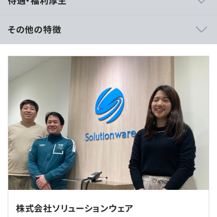
待遇・福利厚生
ニアです。
技術者のモチベーションに対する理解はもちろん、個人の
成長にも重点を置いています。
その他の特徴
メンバーはさまざまなプロジェクト・企業風土を経験して
■賃金形態：月給制（約28万〜40万円）
おり、
■賃金の決定方法：当社規定により決定
どうしたら安心して仕事に集中できるか ・どんな環境で
■基本給：約28万～40万円
あれば世の中を変えるような製品を生み出せるかを
社員一人一人の意見を取り入れ改善し続けています。
例）
・リモートワーク／各人が独自の工夫をできる自由なワー
（※
想定年収
は年収提示額を保証するものではありません）
クスタイル
・勉強会の開催
・技術資格取得費や技術書購入代金の補助
専門業務型裁量労働制（1日8時間）
・結果だけでなくプロセスを重視した評価制度 など
休憩時間：休憩時間：休憩60分 ※昼食時間は業務の都合
・受託案件は100%社内で開発
転勤はありません。
により各々の自主性に任せています
・MTGで時間を消費しないよう、なるべくチャットなど
週２出社のハイブリッドワークです。
株式会社ソリューションウェア
平均残業時間：平均残業時間：平均9.7時間／月
でのコミュニケーションを実施