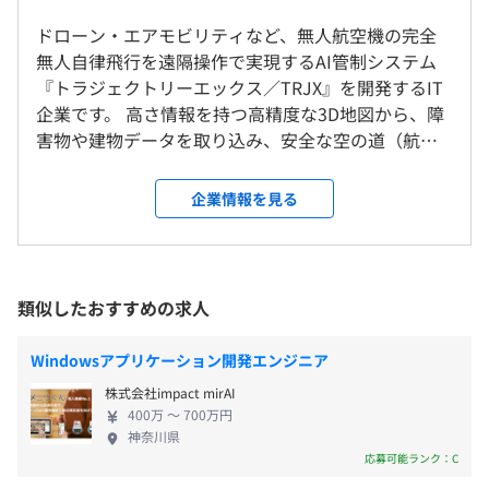
出社いただきハイブリッド勤務を想定しています。
20時間ほどお任せしています）
※リモートワークがメインになりますが、業務中はSlack
ドローン・エアモビリティなど、無人航空機の完全
◆大手出身者のベテラン社員が多数
の音声会話機能をオープンにしたり、ヴァーチャルオフィ
無人自律飛行を遠隔操作で実現するAI管制システム
社長をはじめ大手企業出身の社員が多く、比較的社風は落
スシステムを導入しカジュアルにコミュニケーションでき
『トラジェクトリーエックス／TRJX』を開発するIT
ち着いた雰囲気があります。
る環境をつくっています。
企業です。 高さ情報を持つ高精度な3D地図から、障
・完全週休2日制（会社カレンダーによる）
経験豊富な上司のもとで、のびのびと安心して働きながら
害物や建物データを取り込み、安全な空の道（航
・年間有給休暇（10日〜20日※下限日数は入社半年経過
スキルアップを目指したい方に最適です。
路）を提供しています。 AI管制プラットフォーム
就業場所の変更範囲
後の付与日数となります）
TRJXは、UTM（統合脅威管理：多くのセキュリティ
＜雇入時＞
企業情報を見る
【開発環境】
機能を一元化させた製品）に求められる運航管理機
東京本社、および自宅
・UNIX系サーバ
能に加え、複数の無人航空機が同時に飛行可能な安
＜変更範囲＞
・GO
全なルートをAIが自動生成する機能を強みとしてい
会社の定める場所（テレワークを行う場所を含む）
・通勤手当
・Python
ます。 ◆当社が実現する未来 現在は法規制により、
類似したおすすめの求人
・残業手当
・C++
主に海・川・中山間部などの無人地帯で多く利用さ
受動喫煙防止措置に関する事項
・JavaScript
れているドローン。 しかし、空の産業革命に向けた
従業員に対する受動喫煙対策：あり
Windowsアプリケーション開発エンジニア
・gRPC
ロードマップでは、2022年度以降は規制緩和によ
対策内容：屋内禁煙
・REST-API
株式会社impact mirAI
り、都市部（有人地帯）での目視外飛行も可能にな
昇給・昇格あり
※開発言語に関わる経験・スキルは必須ではありません。
400万 〜 700万円
ります。 また政府の方針としてドローンの利活用を
神奈川県
不足があれば入社した後に、勉強して徐々にスキルアップ
推進しており、国内では機体登録制度（リモート
応募可能ランク：C
していきましょう。
ID）の整備や、エアモビリティの発売などが2023年