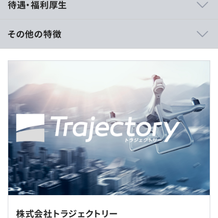
待遇・福利厚生
・業界経験の長いベテランエンジニアと一緒にコアメンバ
ーとして参画できます。
・自社サービス開発のため、言われた通りに開発するので
その他の特徴
なく、スケジュール調整はもちろん、自ら企画提案し開発
を進めることができます。
■賃金形態：年俸制（年俸を12分割）
■賃金の決定方法：当社規定により決定いたします
Macのご用意を想定しております。
希望に応じて、マシン及びスペック等の相談・検討をさせ
ていただきます。
（※
想定年収
は年収提示額を保証するものではありません）
フレックスタイム制
◆円滑に業務を進める工夫
標準的な勤務時間帯：9：00〜18：00
業務中はSlackの音声会話機能をオープンにして、カジュ
休憩時間：休憩60分 ※昼食時間は業務の都合により各々
アルにコミュニケーションを取っています。
の自主性に任せています
リモートでも、相手の状況を把握できたり、質問しやすい
※基本的には週1〜2回（遠方の方は、最低月1回）程度、
株式会社トラジェクトリー
平均残業時間：基本残業はありません（希望に応じて0〜
環境なので、ストレスフリーに開発に取り組めます。