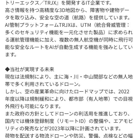
トリーエックス／TRJX』を開発するIT企業です。
高さ情報を持つ高精度な3D地図から、障害物や建物デー
タを取り込み、安全な空の道（航路）を提供しています。
AI管制プラットフォームTRJXは、UTM（統合脅威管理：
多くのセキュリティ機能を一元化させた製品）に求められ
る運航管理機能に加え、複数の無人航空機が同時に飛行可
能な安全なルートをAIが自動生成する機能を強みとしてい
ます。
◆当社が実現する未来
現在は法規制により、主に海・川・中山間部などの無人地
帯で多く利用されているドローン。
しかし、空の産業革命に向けたロードマップでは、2022
年度以降は規制緩和により、都市部（有人地帯）での目視
外飛行も可能になります。
また政府の方針としてドローンの利活用を推進しており、
国内では機体登録制度（リモートID）の整備や、エアモビ
リティの発売などが2023年以降に計画されています。
荷物を配送する物流ドローンや防災、警備、点検などの幅