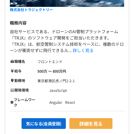
株式会社トラジェクトリー
開発チームメンバーはCTOを含め7名。男女比は、男性
職務内容
5：女性2。
自社サービスである、ドローンのAI管制プラットフォーム
業務委託やインターンから、正社員として参画してくれて
『TRJX』のソフトウェア開発をご担当いただきます。
いるメンバーがほとんどで、年齢は20代～30代がメイ
『TRJX』は、航空管制システム技術をベースに、複数のドロ
ーンが衝突せずに飛行できるル...
詳しく見る
ン。
外国籍のメンバーもおり、多様性に飛んだチームとなって
職種名
フロントエンド
います。
給与
500万 〜 800万円
開発は基本的には、各々の得意・不得意、興味にあわせ
て、領域ごとに役割分担をしてをおまかせしています。中
勤務地
東京都港区虎ノ門2-2-1
にはフルスタックエンジニアとして活躍している者もいま
開発環境
JavaScript
す。
フレームワー
Angular
React
ク
詳細を見る
気になる(会員登録)