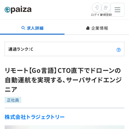
ログイン
新規登録
求人詳細
企業情報
転職・キャリア
未経験転職
求人検索
通過ランク：C
新卒就活
求人検索
インタビュー
リモート【Go言語】CTO直下でドローンの
学習
求人検索
インタビュー
転職成功ガイド
自動運航を実現する、サーバサイドエンジ
本選考
スキルチェック
講座一覧
ニア
転職成功ガイド
転職エージェント
ゲーム・マンガ
インターン
プログラミング言語
正社員
問題集
メディア
SQL
4択課題
株式会社トラジェクトリー
新卒エージェント
paizaとは？
Tech Team Journal
評価結果一覧
ナレッジ