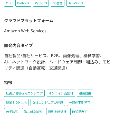
C++
Python2
Python3
Go言語
JavaScript
クラウドプラットフォーム
Amazon Web Services
開発内容タイプ
自社製品/自社サービス、B2B、画像処理、機械学習、
AI、ネットワーク設計、ハードウェア制御・組込み、モビ
リティ関連（自動運転、交通関連）
特徴
社長が現役or元エンジニア
オンライン面談可
服装自由
残業３０H以内
女性エンジニアが在籍
一部在宅勤務可
若手歓迎
第二新卒歓迎
原則定時退社
時短勤務可