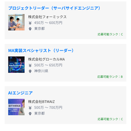
以降に計画されています。 荷物を配送する物流ドロ
プロジェクトリーダー（サーバサイドエンジニア）
社会保険完備（健康保険・厚生年金加入・雇用保険・労災
ーンや防災、警備、点検などの幅広い分野で、ドロ
保険）
株式会社フォーミックス
ーンやエアモビリティなどの社会実装が日本全体で
開発チームは、ソフトウェア開発と、サーバシステム構築
450万 〜 600万円
も加速する流れは止まりません。 そこで当社が解決
東京都
のメンバーが一体となっています。
したいのは、未来の東京上空などを行き交う無数の
応募可能ランク：C
半数以上が20代で構成されており、インターンから正社員
ドローンの整備になります。 秩序のない空の世界で
として入社した者から外国籍の者まで多様です。
無期雇用
は、ドローン同士の衝突や建物に追突する危険性が
MA実装スペシャリスト（リーダー）
ひとりひとりの得意・不得意、興味にあわせて、領域ごと
非常に高いです。 当社のAI管制プラットフォーム
に役割分担して円滑に進めています。
株式会社グローカルMA
『TRJX』では、「いつどこでドローンが飛行してい
500万 〜 650万円
るか」を飛行計画段階から把握し、AIが安全な航路
神奈川県
6カ月
を自動生成して提供します。 管制の自動化を通じ
応募可能ランク：B
て、誰もが安全かつ簡単に無人航空機の恩恵を享受
できる社会を実現し、人々のQOL（Quality of Life）
AIエンジニア
の向上に貢献することを目指しています。
株式会社BTMAIZ
500万 〜 700万円
東京都
応募可能ランク：C