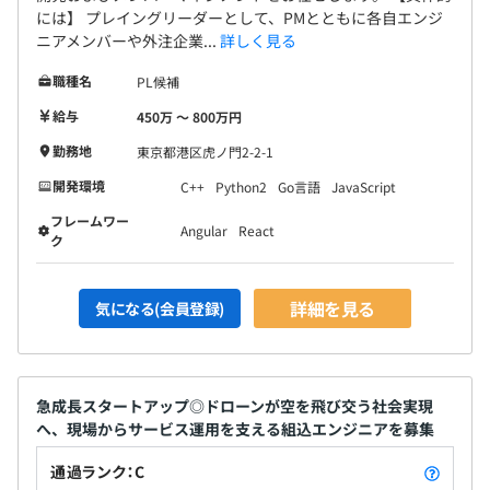
には】 プレイングリーダーとして、PMとともに各自エンジ
ニアメンバーや外注企業...
詳しく見る
職種名
PL候補
給与
450万 〜 800万円
勤務地
東京都港区虎ノ門2-2-1
開発環境
C++
Python2
Go言語
JavaScript
フレームワー
Angular
React
ク
詳細を見る
気になる(会員登録)
急成長スタートアップ◎ドローンが空を飛び交う社会実現
へ、現場からサービス運用を支える組込エンジニアを募集
通過ランク：C