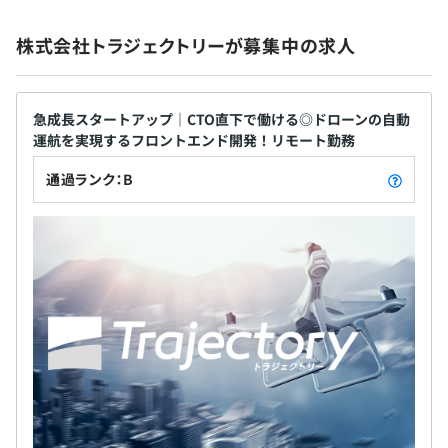
CTOが直属の上司となります。
株式会社トラジェクトリーが募集中の求人
CTOの岸田はこれまでNTTグループにて、オブジェクト指
向設計による大規模ソフトウェアシステムを初期開発から
立ち上げた経験を有しています。プロジェクトマネージャ
急成長スタートアップ｜CTO直下で働ける◎ドローンの自動
ー実績はもちろん、人事部長として人材開発を行なってき
運航を実現するフロントエンド開発！リモート勤務
た経験も持っているため、開発進捗管理、品質分析、開発
通過ランク：B
の組織づくりに至るまで、開発マネジメント経験が豊富な
ため、第二新卒若手メンバーも安心して業務に取り組める
環境です。その証拠として、実際に当社の開発メンバー
は、業務委託や学生インターンから、正社員として参画し
たメンバーばかりです。
また技術面では、CTOは組み込みシステム（Raspberry
pi, Edison, PIC, H8 / Python, C++, C）から、サーバアプリ
（Go, Python, PHP）やiOSアプリ（Objective-C, Swift）
など広範囲のスキルを有しているため、様々な領域でのス
キルアップを目指している方も歓迎いたします。