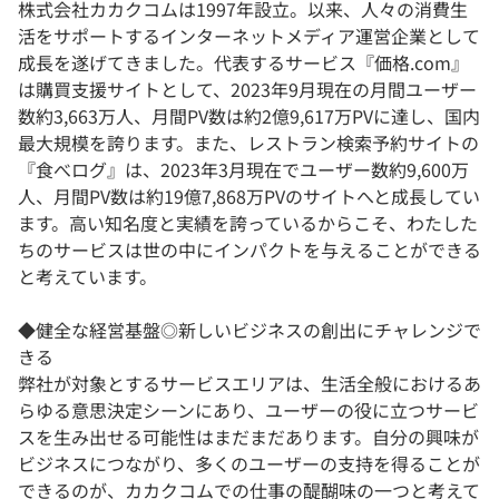
株式会社カカクコムは1997年設立。以来、人々の消費生
活をサポートするインターネットメディア運営企業として
成長を遂げてきました。代表するサービス『価格.com』
は購買支援サイトとして、2023年9月現在の月間ユーザー
数約3,663万人、月間PV数は約2億9,617万PVに達し、国内
最大規模を誇ります。また、レストラン検索予約サイトの
『食べログ』は、2023年3月現在でユーザー数約9,600万
人、月間PV数は約19億7,868万PVのサイトへと成長してい
ます。高い知名度と実績を誇っているからこそ、わたした
ちのサービスは世の中にインパクトを与えることができる
と考えています。
◆健全な経営基盤◎新しいビジネスの創出にチャレンジで
きる
弊社が対象とするサービスエリアは、生活全般におけるあ
らゆる意思決定シーンにあり、ユーザーの役に立つサービ
スを生み出せる可能性はまだまだあります。自分の興味が
ビジネスにつながり、多くのユーザーの支持を得ることが
できるのが、カカクコムでの仕事の醍醐味の一つと考えて