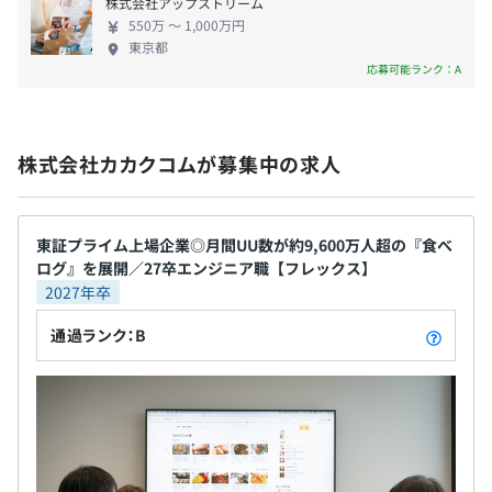
無期雇用
株式会社アップストリーム
550万 〜 1,000万円
東京都
応募可能ランク：A
◆自己学習支援制度あり
試用期間あり（3か月）
※試用期間中の雇用形態および処遇の変更はありません。
◆エンジニア向け支援
株式会社カカクコムが募集中の求人
・勉強会の実施
価格.comを含む会社全体での勉強会が3ヶ月に1回開催
されます。
東証プライム上場企業◎月間UU数が約9,600万人超の『食べ
食べログエンジニア全体向けの勉強会は平均月1回のペ
ログ』を展開／27卒エンジニア職【フレックス】
ースで開催しています。
2027年卒
また、食べログの各エンジニアチーム内での勉強会も不
通過ランク：B
定期で開催されています。
・技術書籍の購入
会社の資産となりますが、技術書は予算の範囲内で自由
に購入可能です。長期の貸出もOKです。毎月多くのエン
ジニアが技術書を購入しています。