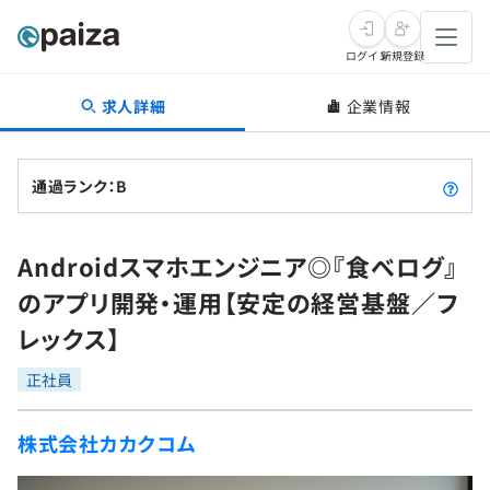
ログイン
新規登録
求人詳細
企業情報
転職・キャリア
未経験転職
求人検索
通過ランク：B
新卒就活
求人検索
インタビュー
Androidスマホエンジニア◎『食べログ』
学習
求人検索
インタビュー
転職成功ガイド
のアプリ開発・運用【安定の経営基盤／フ
本選考
スキルチェック
講座一覧
レックス】
転職成功ガイド
転職エージェント
ゲーム・マンガ
インターン
プログラミング言語
正社員
問題集
メディア
SQL
4択課題
株式会社カカクコム
新卒エージェント
paizaとは？
Tech Team Journal
評価結果一覧
ナレッジ