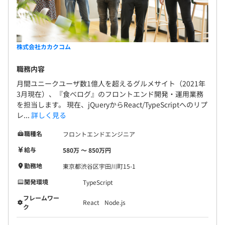
◆評価制度
人事評価については、社員の一定期間の業務成果および行
動などを評価し、
株式会社カカクコム
それに基づく公正な処遇の実現と人材育成を目的としてい
ます。
職務内容
人事評価の本来の目的は社員ひとりひとりがセルフマネジ
月間ユニークユーザ数1億人を超えるグルメサイト（2021年
メントを実現することだという考えのもと、
3月現在）、『食べログ』のフロントエンド開発・運用業務
評価される側として受身になるのではなく、評価制度を活
を担当します。 現在、jQueryからReact/TypeScriptへのリプ
用して自身をマネジメントすることを期待しています。
レ...
詳しく見る
職種名
フロントエンドエンジニア
給与
580万 〜 850万円
約1400名の社員のうち、エンジニアは3割程度在籍してい
勤務地
東京都渋谷区宇田川町15-1
ます。
その内、開発エンジニアが約7割を占めます。
開発環境
TypeScript
フレームワー
React
Node.js
ク