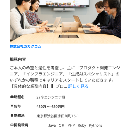
・セミナー参加
就業時間内での参加が可能です。有料セミナーに参加す
る場合は事前に相談の上、会社が費用を負担します。
・社内外イベントの運営支援
会場の提供や協賛等の支援を行います。食べログは毎年
株式会社カカクコム
開催されるRubyKaigiのスポンサーを務めています。
職務内容
ご本人の希望と適性を考慮し、主に「プロダクト開発エンジ
ニア」「インフラエンジニア」「生成AIスペシャリスト」の
オブジェクト指向、アジャイル、スクラム、チケット駆動
いずれかの職種でキャリアをスタートしていただきます。
開発
【具体的な業務内容】 ▍プロ...
詳しく見る
職種名
27卒エンジニア職
給与
450万 〜 650万円
勤務地
東京都渋谷区宇田川町15-1
開発環境
Java
C＃
PHP
Ruby
Python3