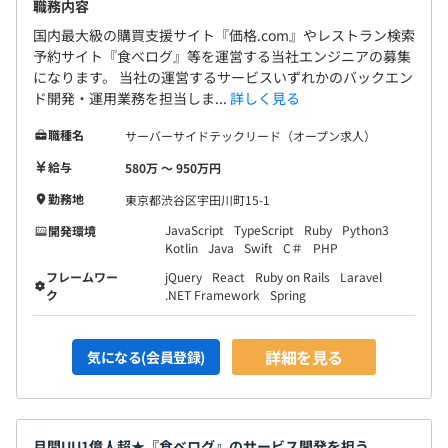
職務内容
国内最大級の購買支援サイト『価格.com』やレストラン検索
予約サイト『食べログ』等を運営する当社エンジニアの募集
になります。 当社の運営するサービスいずれかのバックエン
ド開発・運用業務を担当しま...
詳しく見る
職種名
サーバーサイドテックリード（オープン求人）
給与
580万 〜 950万円
勤務地
東京都渋谷区宇田川町15-1
JavaScript
TypeScript
Ruby
Python3
開発環境
Kotlin
Java
Swift
C＃
PHP
フレームワー
jQuery
React
Ruby on Rails
Laravel
ク
.NET Framework
Spring
詳細を見る
気になる(会員登録)
月間UU1億人超★『食べログ』のサービス開発を担う