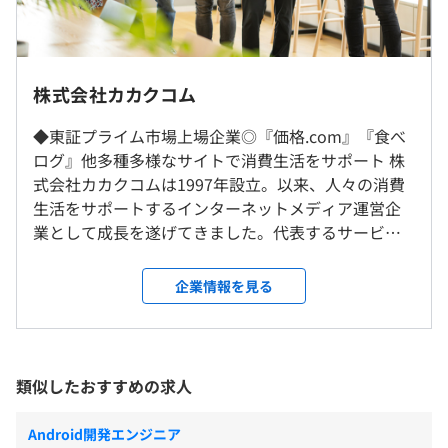
コアタイム：10：00～15：00
◆エンジニアキャリアの選択肢があります
・スペシャリストかマネジメントか志向性に合わせて相談
※業務の都合上、時間外労働が発生することがあります。
可能です
※管理監督者および裁量労働制となる場合は異なります。
就業場所の変更範囲
株式会社カカクコム
休憩時間：休憩60分
＜雇入時＞
平均残業時間：平均24時間程度／月
◆東証プライム市場上場企業◎『価格.com』『食べ
渋谷オフィス
◆購買支援サイト『価格.com』
ログ』他多種多様なサイトで消費生活をサポート 株
＜変更範囲＞
http://kakaku.com/
式会社カカクコムは1997年設立。以来、人々の消費
会社の定める場所（テレワークを行う場所を含む）
生活をサポートするインターネットメディア運営企
・完全週休2日制（所定休日：土・日・祝日）
◆レストラン検索・予約サイト『食べログ』
業として成長を遂げてきました。代表するサービス
・年末年始（12/29～1/3）
受動喫煙防止措置に関する事項
https://tabelog.com/
『価格.com』は購買支援サイトとして、2023年9月
・夏季休暇（3日）
あり
現在の月間ユーザー数約3,663万人、月間PV数は約2
企業情報を見る
・特別夏季休暇（2日）
敷地内禁煙（喫煙場所あり）
◆旅行のクチコミと比較サイト『フォートラベル』
億9,617万PVに達し、国内最大規模を誇ります。ま
・有給休暇
http://4travel.jp/
た、レストラン検索予約サイトの『食べログ』は、
・慶弔休暇
2023年3月現在でユーザー数約9,600万人、月間PV数
・有給休暇（入社月に応じて最大10日付与）
◆不動産住宅情報サイト『スマイティ』
は約19億7,868万PVのサイトへと成長しています。高
類似したおすすめの求人
https://sumaity.com/
い知名度と実績を誇っているからこそ、わたしたち
のサービスは世の中にインパクトを与えることがで
Android開発エンジニア
◆総合映画情報サイト『映画.com』