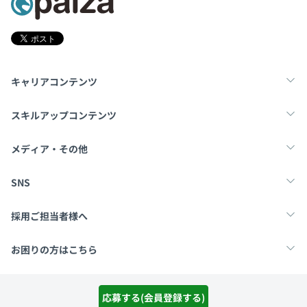
キャリアコンテンツ
転職・キャリア
未経験転職
新卒就活
スキルアップコンテンツ
学習
スキルチェック
マンガ・ゲーム
メディア・その他
Tech Team Journal
paiza times
note
SNS
X
Facebook
採用ご担当者様へ
採用・教育をお考えの企業様へ
中途求人掲載はこちら
お困りの方はこちら
paizaとは？
お問い合わせ・FAQ
運営会社
利用規約
プライバシーポリシー
Cookieポリシー
応募する(会員登録する)