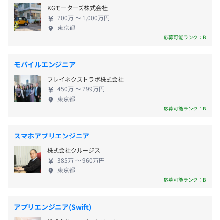
きると考えています。 ◆健全な経営基盤◎新しいビ
・固定残業手当(35H)
http://eiga.com/
KGモーターズ株式会社
ジネスの創出にチャレンジできる 弊社が対象とする
・通勤費支給（実費支給 ※上限55,000円）
700万 〜 1,000万円
サービスエリアは、生活全般におけるあらゆる意思
東京都
◆写真共有サイト『PHOTOHITO』
決定シーンにあり、ユーザーの役に立つサービスを
応募可能ランク：B
http://photohito.com/
生み出せる可能性はまだまだあります。自分の興味が
ビジネスにつながり、多くのユーザーの支持を得る
◆ライフスタイルメディア『キナリノ』
賞与／年1回（6月 ※業績と個人成績により）
モバイルエンジニア
ことができるのが、カカクコムでの仕事の醍醐味の
https://kinarino.jp/
プレイネクストラボ株式会社
一つと考えています。 チーム全員が、担当するサー
450万 〜 799万円
ビスに対していつでも議論ができ、一緒に働くこと
東京都
◆メンズファッションWebマガジン『TASCLAP』
を楽しめるような環境を目指しています。チームとし
応募可能ランク：B
http://mens.tasclap.jp/
給与見直し／年2回
てベストな成果を出せるよう、開発体制についても
さまざまな変化を加えていっています。自分が積極的
◆求人情報の一括検索サイト『求人ボックス』
スマホアプリエンジニア
に関わっていくことができる、フラットでありなが
https://xn--pckua2a7gp15o89zb.com/
株式会社クルージス
ら、大きなチャレンジができる環境です。
各種社会保険完備
385万 〜 960万円
◆宿泊旅行の情報メディア『icotto』
東京都
（雇用保険・労災保険・健康保険・厚生年金保険）
応募可能ランク：B
https://icotto.jp/
◆アニメ＆アキバ系カルチャー情報『アキバ総研』
アプリエンジニア(Swift)
https://akiba-souken.com/