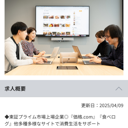
イベント・セミナー
paiza times
再チャレンジ結果一覧
リファレンス
インタビュー
note
就活成功ガイド
プラン
個人向けプラン
法人向けプラン
学校向けプラン
求人概要
契約内容・クーポン
更新日：2025/04/09
◆東証プライム市場上場企業◎『価格.com』『食べロ
グ』他多種多様なサイトで消費生活をサポート