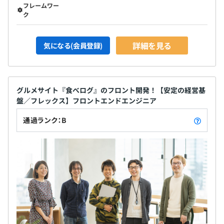
フレームワー
ク
BigQuery
詳細を見る
気になる(会員登録)
・メリハリを付けて働く文化があり、ワークライフバラン
スを取りやすい環境です。女性エンジニアの比率も高く
グルメサイト『食べログ』のフロント開発！【安定の経営基
(20％弱）、子育て世代のエンジニアも多く活躍していま
盤／フレックス】フロントエンドエンジニア
す
・食べログは大規模な組織であるため、企画と開発は分業
通過ランク：B
しています。サービス改善施策に対してエンジニアからの
提案は日々行いますが、新規事業の小さいチームのように
サービスの企画もエンジニアが兼任することはありません
・食べログは、iOS・Android関連技術をコアのテーマと
した技術者のためのカンファレンス「iOSDC
Japan2020」「Kotlin Fest 2019」に協賛しております。