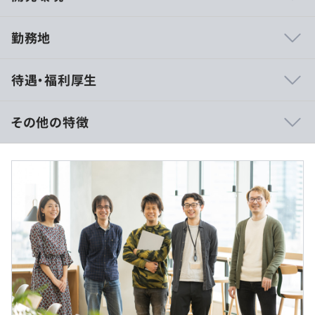
勤務地
◆ユーザーファーストのプロダクト開発を目指し、一体感
待遇・福利厚生
を持った開発体制
・例えば食べログでは、プロダクトに対してユーザーから
フィードバックを直接もらう機会が定期的にあります。
その他の特徴
・企画、デザイナー、エンジニアが一体となったプロジェ
クトで開発を進めます。
※経験・能力を考慮の上、当社規定により決定。
◆スキルアップの勉強会を頻繁に開催
・クオーターに一回、全社規模での勉強会（エンジニア主
催の技術発表会）を実施
∟直近開催例：chatGPTのプラグイン対応の事例、生成
（※
想定年収
は年収提示額を保証するものではありません）
AIに関する技術発表など
・エンジニアの部単位では月に２回ほどの頻度で定期的に
開催
フレックスタイム勤務（標準労働時間は1日8時間）