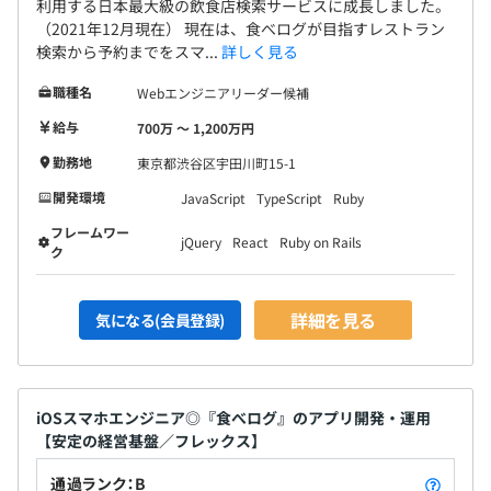
利用する日本最大級の飲食店検索サービスに成長しました。
（2021年12月現在） 現在は、食べログが目指すレストラン
検索から予約までをスマ...
詳しく見る
職種名
Webエンジニアリーダー候補
給与
700万 〜 1,200万円
勤務地
東京都渋谷区宇田川町15-1
開発環境
JavaScript
TypeScript
Ruby
フレームワー
jQuery
React
Ruby on Rails
ク
詳細を見る
気になる(会員登録)
iOSスマホエンジニア◎『食べログ』のアプリ開発・運用
【安定の経営基盤／フレックス】
通過ランク：B