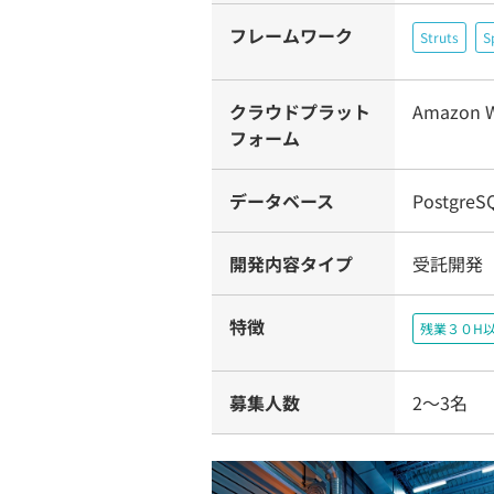
フレームワーク
Struts
S
クラウドプラット
Amazon W
フォーム
データベース
PostgreS
開発内容タイプ
受託開発
特徴
残業３０H
募集人数
2～3名