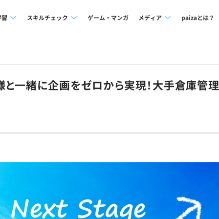
学習
スキルチェック
ゲーム・マンガ
メディア
paizaとは？
講座一覧
プログラミング言語
Tech Team Journal
問題集
SQL
paiza times
客様と一緒に企画をゼロから実現！大手倉庫管
4択課題
評価結果一覧
note
ント
ナレッジ
再チャレンジ結果一覧
ミナー
リファレンス
プラン
ド
個人向けプラン
法人向けプラン
学校向けプラン