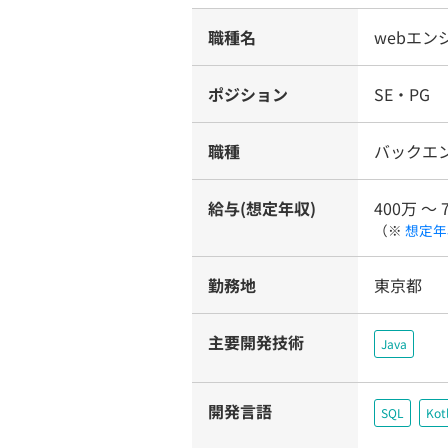
職種名
webエ
ポジション
SE・PG
職種
バックエ
給与(想定年収)
400万 〜 
（※
想定年
勤務地
東京都
主要開発技術
Java
開発言語
SQL
Kotl