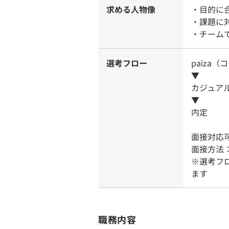
求める人物像
・目的に
・課題に
・チーム
選考フロー
paiza
▼
カジュア
▼
内定
面接対応
面接方法
※選考フ
ます
職務内容