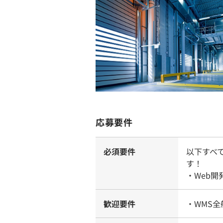
応募要件
必須要件
以下すべ
す！
・Web
歓迎要件
・WMS