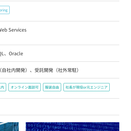
pring
eb Services
QL、Oracle
（自社内開発）、受託開発（社外常駐）
以内
オンライン面談可
服装自由
社長が現役or元エンジニア