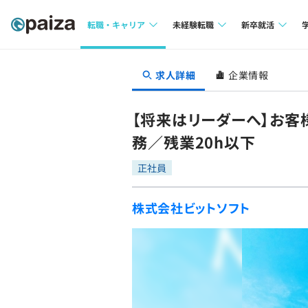
転職・キャリア
未経験転職
新卒就活
求人検索
求人検索
求人検索
求人詳細
企業情報
本選考
インタビュー
インタビュー
インターン
【将来はリーダーへ】お
転職成功ガイド
転職成功ガイド
務／残業20h以下
新卒エージェ
転職エージェント
正社員
イベント・セ
株式会社ビットソフト
インタビュー
就活成功ガイ