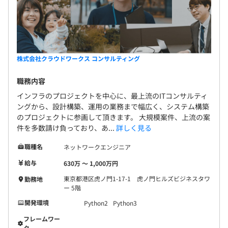
株式会社クラウドワークス コンサルティング
職務内容
インフラのプロジェクトを中心に、最上流のITコンサルティ
ングから、設計構築、運用の業務まで幅広く、システム構築
のプロジェクトに参画して頂きます。 大規模案件、上流の案
件を多数請け負っており、あ...
詳しく見る
職種名
ネットワークエンジニア
給与
630万 〜 1,000万円
東京都港区虎ノ門1-17-1 虎ノ門ヒルズビジネスタワ
勤務地
ー 5階
開発環境
Python2
Python3
フレームワー
ク