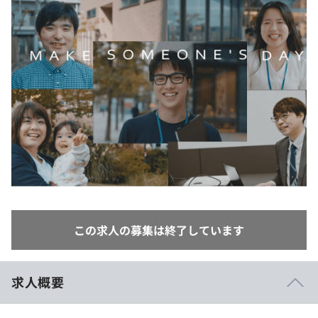
イベント・セミナー
paiza times
再チャレンジ結果一覧
リファレンス
インタビュー
note
就活成功ガイド
プラン
個人向けプラン
法人向けプラン
学校向けプラン
契約内容・クーポン
この求人の募集は終了しています
求人概要