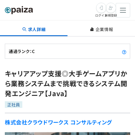
ログイン
新規登録
求人詳細
企業情報
転職・キャリア
未経験転職
求人検索
通過ランク：C
新卒就活
求人検索
インタビュー
キャリアアップ支援◎大手ゲームアプリか
学習
求人検索
インタビュー
転職成功ガイド
ら業務システムまで挑戦できるシステム開
本選考
スキルチェック
講座一覧
発エンジニア【Java】
転職成功ガイド
転職エージェント
ゲーム・マンガ
インターン
プログラミング言語
正社員
問題集
メディア
SQL
4択課題
株式会社クラウドワークス コンサルティング
新卒エージェント
paizaとは？
Tech Team Journal
評価結果一覧
ナレッジ