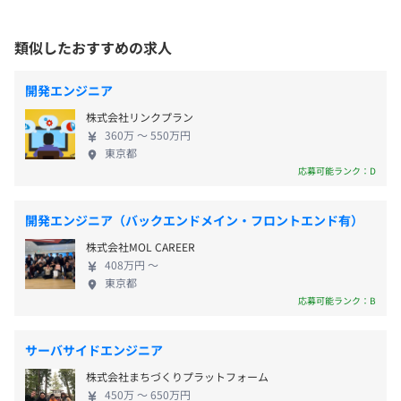
【年間休日数120日】
携わりたいし、マネジメントにも携わってみたい」など、
DXによる支援を実施しております。 上記を達成する
・完全週休2日制（土日祝）
1人ひとりの目標や想いを丁寧にヒアリングし、最適な案
ため転職時の一瞬だけでなく、長期的なサポートで
類似したおすすめの求人
・夏季冬季休暇
件を提案します。このように、エンジニア想いの環境があ
夢を叶え、悩みを解決し、 より多くのエンジニアの
・慶弔休暇（特別休暇あり）
るため、エンジニアの高い定着率を実現できています。
方々に自分らしく活躍いただける環境を構築いたし
・年次有給休暇：10日/年 労働基準法にのっとる（MAX20
開発エンジニア
※元エンジニアが設立し、エンジニアファーストで事業や
ました。 そんな当社ならではの環境にて一人ひとり
日、繰越は40日迄）
体制が設計されているため、エンジニアの定着率は96％
株式会社リンクプラン
を大切に、あなたのペースで、あなたらしく働ける
を実現しています。
360万 〜 550万円
ことをお約束します。
東京都
応募可能ランク：D
・通勤手当（月2万5000円まで支給）
・残業手当（30時間超過分支給）
開発エンジニア（バックエンドメイン・フロントエンド有）
・クライアントを巻き込んだズレのない現場評価
・役職手当
・透明性を保つために評価制度/仕組みの開示
株式会社MOL CAREER
・特別手当
408万円 〜
・在宅手当（※リモートワークの場合)
東京都
応募可能ランク：B
サーバサイドエンジニア
昇給：年1回（審査あり）
株式会社まちづくりプラットフォーム
450万 〜 650万円