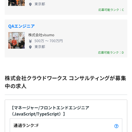
東京都
応募可能ランク：C
社会保険完備（健康保険・厚生年金加入・雇用保険・労災
保険）
QAエンジニア
株式会社visumo
500万 〜 700万円
東京都
応募可能ランク：D
6カ月（待遇の変更はありません）
株式会社クラウドワークス コンサルティングが募集
中の求人
【マネージャー/フロントエンドエンジニア
（JavaScript/TypeScript）】
通過ランク：F