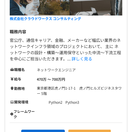
株式会社クラウドワークス コンサルティング
職務内容
官公庁、通信キャリア、金融、メーカーなど幅広い業界のネ
ットワークインフラ領域のプロジェクトにおいて、 主に ネ
ットワークの設計・構築〜運用保守といった中流〜下流工程
を中心にご担当いただきます。...
詳しく見る
職種名
ネットワークエンジニア
給与
470万 〜 700万円
東京都港区虎ノ門1-17-1 虎ノ門ヒルズビジネスタワ
勤務地
ー 5階
開発環境
Python2
Python3
フレームワー
ク