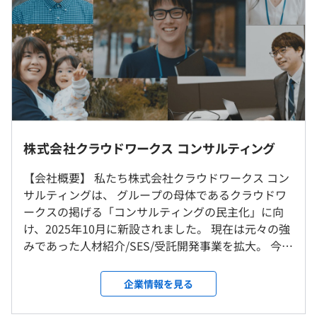
支給）
■業績賞与：約10万～30万
自己啓発／資格取得に際する受験料負担（1人につき毎年
10万円）
（※
想定年収
は年収提示額を保証するものではありません）
PJによって首都圏近郊勤務となります
株式会社クラウドワークス コンサルティング
※現在はリモートワーク率約70％
【会社概要】 私たち株式会社クラウドワークス コン
9：30～18：30（所定労働8時間）
サルティングは、 グループの母体であるクラウドワ
※プロジェクトにより異なります
・「人材紹介事業部」の持つエンジニアの市場価値を上げ
ークスの掲げる「コンサルティングの民主化」に向
休憩時間：60分※昼食時間は業務の都合により各々の自
るためのノウハウを、社内のメンバーに還元するシナジー
け、2025年10月に新設されました。 現在は元々の強
主性に任せています
があります。とことんエンジニアさんと向き合って、最良
みであった人材紹介/SES/受託開発事業を拡大。 今後
平均残業時間：平均15時間／月
のキャリア形成に寄与します。
はコンサルティング領域とのグループシナジーを高
・同社の人材紹介事業で活躍するキャリアカウンセラーが
めるため事業と組織両面から整備、拡大を行ってお
企業情報を見る
相談に乗り、ともにキャリアパスを考えた上で的確な案件
ります。 【当社の特徴】 資金力のある大手企業だけ
を提案できる体制は同社の強みの1つです。「上流案件に
でなく、人材不足やノウハウ不足に悩む中小企業の