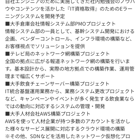
自社エンジニアのために実施してきた社内勉強会のノウハ
ウやコンテンツを活かした『IT資格取得』のためのEラー
ニングシステムを開発予定
■大手倉庫会社情報システム部PMOプロジェクト
情報システム部の一員として、基幹システム開発における
企画、ベンダーコントロール、インフラ環境の構築など、
お客様視点でソリューションを提供
■テレビ局のネットワーク網構築プロジェクト
全国の拠点に広がる報道ネットワーク網の構築を行いま
す。基本設計から、実際の地方拠点での構築作業、運用管
理まで幅広くサポート
■大手飲食チェーンサーバー構築プロジェクト
IT統合基盤運用業務から、業務システム更改プロジェクト
など、キャンペーンやイベントが多く発生する飲食業なら
ではの動向に対応するシステムの管理・開発
■大手人材会社AWS構築プロジェクト
AWSを使って人材企業が持つ多数のアカウントを活かし
た様々なサービス展開に対応するクラウド環境の構築
※その他、SDNなどを活用したネットワーク仮想化プロ