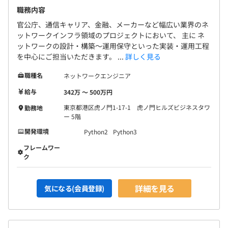
職務内容
官公庁、通信キャリア、金融、メーカーなど幅広い業界のネ
ットワークインフラ領域のプロジェクトにおいて、 主に ネ
ットワークの設計・構築〜運用保守といった実装・運用工程
を中心にご担当いただきます。 ...
詳しく見る
職種名
ネットワークエンジニア
給与
342万 〜 500万円
東京都港区虎ノ門1-17-1 虎ノ門ヒルズビジネスタワ
勤務地
ー 5階
開発環境
Python2
Python3
フレームワー
ク
詳細を見る
気になる(会員登録)