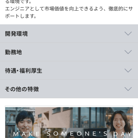
る環境です。
エンジニアとして市場価値を向上できるよう、徹底的にサ
ポートします。
開発環境
勤務地
◆会社と社員が一体となり、相互成長を進める経営方針で
待遇・福利厚生
す！
エンジニアの付加価値を向上させるために、
・タレント／ナレッジマネジメントの両方の機能を併せ持
その他の特徴
つ『INGATE Engagement Loop』
・独自のエンジニア強化施策を取り入れている自社サービ
【年収340万～650万の事例の場合】
ス開発
■賃金形態：月給
を推進しており、プロジェクト達成を実現できるスキルの
■賃金の決定方法：当社規定により決定
習得を可能にしています。
■月給：約28万〜52万円（固定残業代を含む）
■基本給：約23万～42万円
■固定残業代：30時間分、約5万～10万円（超過分は別途