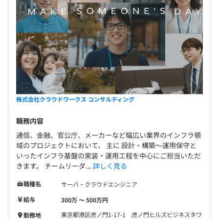
株式会社クラウドワークス コンサルティング
職務内容
通信、金融、官公庁、メーカーなど幅広い業界のインフラ領
域のプロジェクトにおいて、 主に 設計・構築〜運用保守と
いったインフラ基盤の実装・運用工程を中心にご担当いただ
きます。 チームリーダ...
詳しく見る
職種名
サーバ・クラウドエンジニア
給与
300万 〜 500万円
東京都港区虎ノ門1-17-1 虎ノ門ヒルズビジネスタワ
勤務地