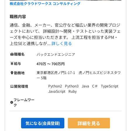
株式会社クラウドワークス コンサルティング
職務内容
通信、金融、メーカー、官公庁など幅広い業界の開発プロジ
ェクトにおいて、 詳細設計〜開発・テストといった実装フェ
ーズを中心に担当いただきます。 上流工程を担当するPM・
上位SEと連携しなが...
詳しく見る
職種名
バックエンドエンジニア
給与
470万 〜 700万円
東京都港区虎ノ門1-17-1 虎ノ門ヒルズビジネスタワ
勤務地
ー 5階
Python2
Python3
Java
C＃
TypeScript
開発環境
JavaScript
Ruby
フレームワー
ク
詳細を見る
気になる(会員登録)