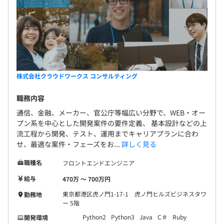
株式会社クラウドワークス コンサルティング
職務内容
通信、金融、メーカー、官公庁等幅広い分野で、WEB・オー
プン系を中心とした開発案件の要件定義、 基本設計などの上
流工程から開発、テスト、運用までキャリアプランに合わ
せ、最適な案件・フェーズをお...
詳しく見る
職種名
フロントエンドエンジニア
給与
470万 〜 700万円
東京都港区虎ノ門1-17-1 虎ノ門ヒルズビジネスタワ
勤務地
ー 5階
Python2
Python3
Java
C＃
Ruby
開発環境