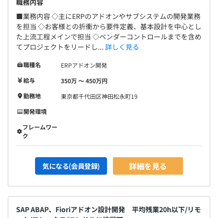
職務内容
■業務内容 ◇主にERPのアドオンやサブシステムの開発業務
を担当 ◇お客様との折衝から要件定義、基本設計を中心とし
た上流工程メインで担当 ◇ベンダーコントロールまでを含め
てプロジェクトをリードし...
詳しく見る
職種名
ERPアドオン開発
給与
350万 〜 450万円
勤務地
東京都千代田区神田松永町19
開発環境
フレームワー
ク
詳細を見る
気になる(会員登録)
SAP ABAP、Fioriアドオン設計開発 平均残業20h以下/リモ