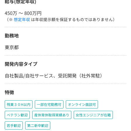
給与(想定年収)
450万 〜 800万円
（※
想定年収
は年収提示額を保証するものではありません）
勤務地
東京都
開発内容タイプ
自社製品/自社サービス、受託開発（社外常駐）
特徴
残業３０H以内
一部在宅勤務可
オンライン面談可
ベテラン歓迎
産休育休取得実績あり
女性エンジニアが在籍
若手歓迎
第二新卒歓迎