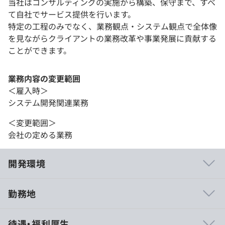
当社はコンサルティングの実施から構築、保守まで、すべ
て自社でサービス提供を行います。
特定の工程のみでなく、業務観点・システム観点で全体像
を見ながらクライアントの業務改革や事業発展に貢献する
ことができます。
業務内容の変更範囲
＜雇入時＞
システム開発関連業務
＜変更範囲＞
会社の定める業務
開発環境
勤務地
志向に応じて、様々なキャリアパスを設計できます。
待遇・福利厚生
例）業務コンサルタント／PM／技術スペシャリストなど