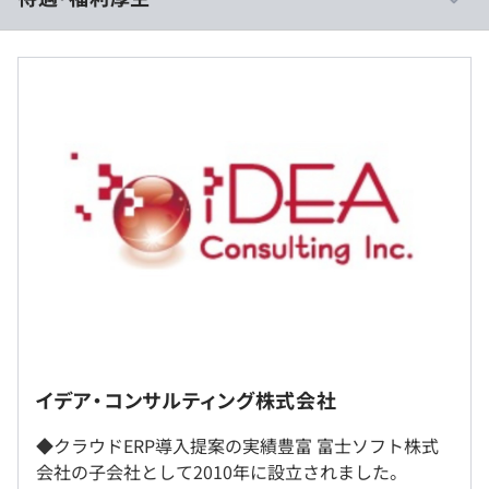
◎Oracle社／SAP社の豊富な研修と当社のノウハウでキャ
リアアップをサポートします。
半年に1度、評価面談を通してキャリアアップを評価。昇
＜賃金形態＞
進昇格のチャンスもあり。
月給制
一般職は月給制。残業代は1分単位でお支払い致します。
＜月給＞
300,000円〜
＜昇給有無＞
有（年1回）
＜残業手当＞
有
イデア・コンサルティング株式会社
全社的にリモートワークを推奨しており、技術系社員の7
＜給与補足＞
◆クラウドERP導入提案の実績豊富 富士ソフト株式
～8割が在宅勤務です。
予定年収はあくまでも目安の金額であり、選考を通じて上
会社の子会社として2010年に設立されました。
※お客様先プロジェクト参画により、顧客訪問（週1回程