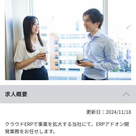
イベント・セミナー
paiza times
再チャレンジ結果一覧
リファレンス
インタビュー
note
就活成功ガイド
プラン
個人向けプラン
法人向けプラン
学校向けプラン
求人概要
契約内容・クーポン
更新日：2024/11/18
クラウドERPで事業を拡大する当社にて、ERPアドオン開
発業務をお任せします。