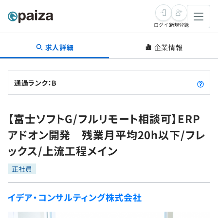
ログイン
新規登録
求人詳細
企業情報
転職・キャリア
未経験転職
求人検索
通過ランク：B
新卒就活
求人検索
インタビュー
【富士ソフトG/フルリモート相談可】ERP
学習
求人検索
インタビュー
転職成功ガイド
アドオン開発 残業月平均20h以下/フレ
本選考
スキルチェック
講座一覧
ックス/上流工程メイン
転職成功ガイド
転職エージェント
ゲーム・マンガ
インターン
プログラミング言語
正社員
問題集
メディア
SQL
4択課題
イデア・コンサルティング株式会社
新卒エージェント
paizaとは？
Tech Team Journal
評価結果一覧
ナレッジ