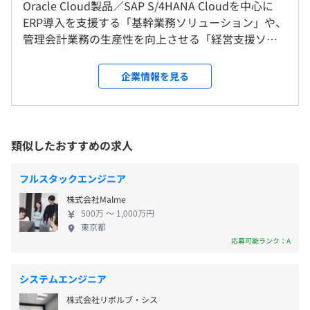
下する可能性があります。
Oracle Cloud製品／SAP S/4HANA Cloudを中心に
度）あり。
ERP導入を支援する「基幹業務ソリューション」や、
管理会計業務の生産性を向上させる「経営支援ソリ
＜転勤＞
ューション」を提供しています。コンサル～運用保守
なし
まで一気通貫の体制が強みです。 ◆リーディングカ
企業情報を見る
ンパニーを目指す ERPを専門に扱うITコンサルティ
（※
想定年収
は年収提示額を保証するものではありません）
就業場所の変更範囲
ング会社として、富士ソフトグループの中で独自性
＜雇入時＞
を発揮しています。Oracle／SAPソリューション事業
東京本社、および自宅
を手がけていた前身企業での豊富な経験もあり、25
類似したおすすめの求人
＜変更範囲＞
＜標準的な勤務時間帯＞
年間にわたる業務実績を積み重ねています。クラウド
会社の定める場所（テレワークを行う場所を含む）
9:00～17:30
ERPビジネスにおける国内のリーディングカンパニー
フルスタックエンジニア
※フレックスタイム制（フルフレックス）
を目指しており、事業成長に貢献してくださる新た
株式会社Malme
時間外労働有無：有
受動喫煙防止措置に関する事項
な仲間を募集中です！ ◆全工程に携わり課題解決に
500万 〜 1,000万円
休憩時間：60分（12:00～13:00）
屋内全面禁煙
尽力する 「クライアント企業の事業発展につなげる
東京都
平均残業時間：月平均20時間
ソリューション提案」に定評があります。クライアン
応募可能ランク：A
トの業務内容をしっかりと理解した上で、コンサル
ティング・構築・運用保守まで幅広く携わり、課題
システムエンジニア
を解決していくやりがいの大きい仕事です。全体を見
各線秋葉原駅より徒歩4分程
株式会社リボルブ・シス
■年間休日：122日（完全週休2日制／土日祝、年末年
渡しながら業務改革に取り組めたり、ERPだけでなく