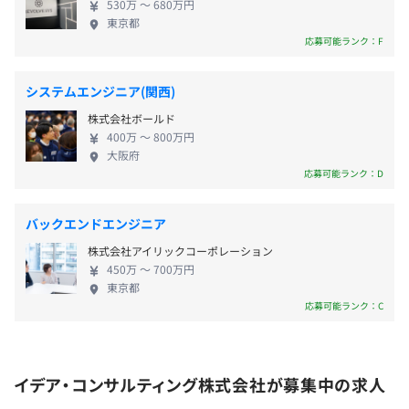
530万 〜 680万円
始）
その周りのソリューションも提案できるため、相乗
東京都
■年次有給休暇：初年度10日～最高20日
効果を生み出せるおもしろさも感じられます。
応募可能ランク：F
※入社月に有給付与（日数は入社月により変動あり、以
降は就業規則に基づき付与）
システムエンジニア(関西)
■その他：特別休暇（年3日間、有給とは別に取得可
株式会社ボールド
能）、慶弔休暇、研修休暇 等
400万 〜 800万円
大阪府
応募可能ランク：D
＜各手当・制度補足＞
バックエンドエンジニア
通勤手当：会社規定による
株式会社アイリックコーポレーション
厚生年金基金：全国情報サービス産業企業年金基金
450万 〜 700万円
退職金制度：会社規定による
東京都
応募可能ランク：C
半年に1度、評価面談を通してキャリアアップの評価をお
イデア・コンサルティング株式会社が募集中の求人
こないます。