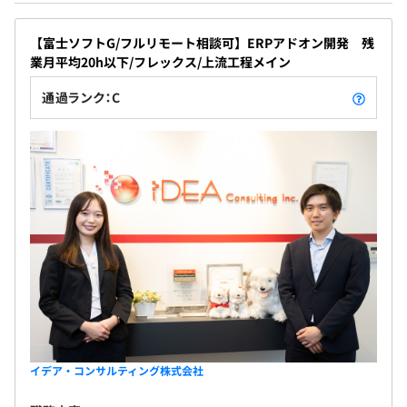
早期に昇進昇格のチャンスもあります。
【富士ソフトG/フルリモート相談可】ERPアドオン開発 残
業月平均20h以下/フレックス/上流工程メイン
社会保険完備（健康保険・厚生年金加入・雇用保険・労災
通過ランク：C
保険）
無期雇用
6カ月
イデア・コンサルティング株式会社