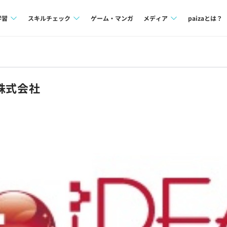
学習
スキルチェック
ゲーム・マンガ
メディア
paizaとは？
講座一覧
プログラミング言語
Tech Team Journal
問題集
SQL
paiza times
株式会社
4択課題
評価結果一覧
note
ント
ナレッジ
再チャレンジ結果一覧
ミナー
リファレンス
プラン
ド
個人向けプラン
法人向けプラン
学校向けプラン