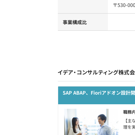
〒530-0
事業構成比
イデア・コンサルティング株式
SAP ABAP、Fioriアドオン
職務
【主
理を実