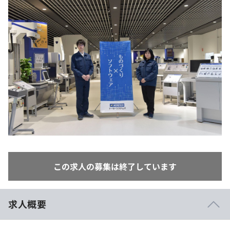
イベント・セミナー
paiza times
再チャレンジ結果一覧
リファレンス
インタビュー
note
就活成功ガイド
プラン
個人向けプラン
法人向けプラン
学校向けプラン
契約内容・クーポン
この求人の募集は終了しています
求人概要