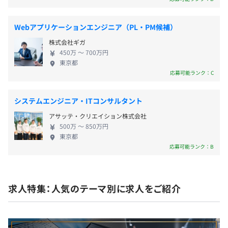
フバランスを大切にするため、年間休日は120日以
Windowsノート
上、連続休暇制度、毎週水曜日は定時退社日、平均
※リースアップ4年。自分のマシンはご自身で選定いた
Webアプリケーションエンジニア（PL・PM候補）
残業時間は25時間程度、男女共に育児休暇の取得率
だけます。
株式会社ギガ
・通勤交通費（全額支給）
が向上などさまざまな取り組みをおこなっています。
450万 〜 700万円
・時間外勤務手当（全額支給）
有給取得率も70%を超えており、メリハリをつけた
東京都
・住宅手当
働き方が可能です。 基本的に出社のため、良好な人
応募可能ランク：C
・家族手当
間関係を築きながら、楽しく働くことができます。資
プロジェクトごとに選択、オブジェクト指向、ウォーター
金援助ありの社内サークル活動や、社員食堂も利用
フォール、アジャイル、チケット駆動開発、コーディング
システムエンジニア・ITコンサルタント
可能です。 世界No.1製品開発を推進している東京精
規約あり
アサッテ・クリエイション株式会社
密のソフト開発の中核として課題に挑戦している当
500万 〜 850万円
社で、エンジニアとして思い切り活躍しませんか？
年2回（7月、12月）
東京都
応募可能ランク：B
年1回（4月）
求人特集：人気のテーマ別に求人をご紹介