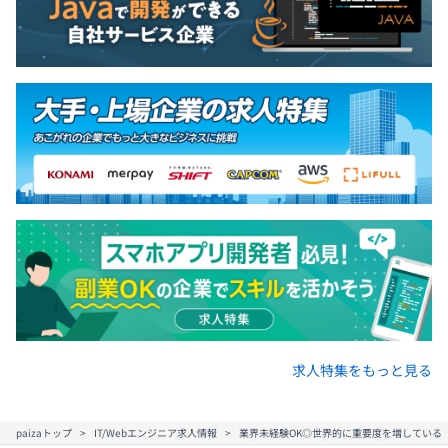
【開発環境】
OS：Windows
言語：C、C++、C#
※チームにより使用言語は異なります
半期ごとの目標設定、チームごとに面談しています。
振り返りによる評価をおこなっています。
◆エンジニアは全体の9割です！
役員も含めてエンジニアが非常に多く、エンジニアにとっ
て居心地が良い環境となっています。
求人特集をもっと見る
paizaトップ
IT/Webエンジニア求人情報
業界未経験OK◎世界的に重要度を増している