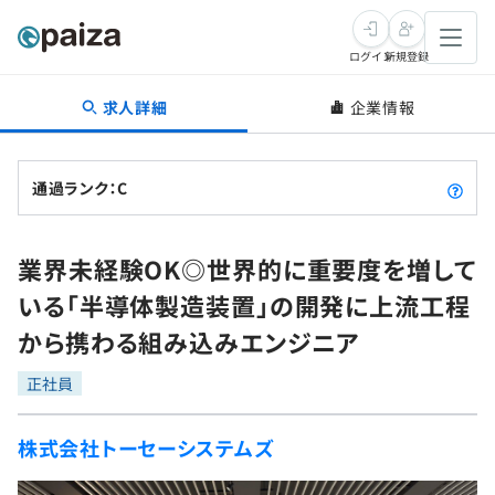
ログイン
新規登録
求人詳細
企業情報
転職・キャリア
未経験転職
求人検索
通過ランク：C
新卒就活
求人検索
インタビュー
業界未経験OK◎世界的に重要度を増して
学習
求人検索
インタビュー
転職成功ガイド
いる「半導体製造装置」の開発に上流工程
本選考
スキルチェック
講座一覧
から携わる組み込みエンジニア
転職成功ガイド
転職エージェント
ゲーム・マンガ
インターン
プログラミング言語
正社員
問題集
メディア
SQL
4択課題
株式会社トーセーシステムズ
新卒エージェント
paizaとは？
Tech Team Journal
評価結果一覧
ナレッジ