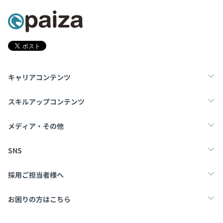
担当製品ごとにチームが分かれており、各チーム30名程
度です。
キャリアコンテンツ
転職・キャリア
未経験転職
新卒就活
スキルアップコンテンツ
学習
スキルチェック
マンガ・ゲーム
メディア・その他
Tech Team Journal
paiza times
note
SNS
X
Facebook
採用ご担当者様へ
採用・教育をお考えの企業様へ
中途求人掲載はこちら
お困りの方はこちら
paizaとは？
お問い合わせ・FAQ