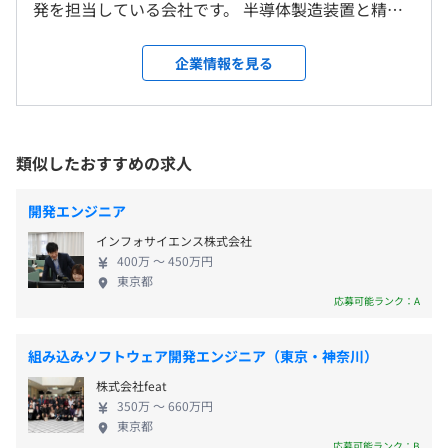
エンジニアの多くは、技術に没頭し、自分の手でモノを生
発を担当している会社です。 半導体製造装置と精密
み出し続けることを目指して、この仕事を選ぶのだと思い
計測機器の2つの分野で世界トップクラスのシェアを
ます。当社は、こうしたエンジニアの開発に対する技術者
誇る東京精密グループ。スマートフォンやパソコ
企業情報を見る
としての情熱を大切に考え、個々人が存分にポテンシャル
ン、液晶テレビなど、産業界の最新トレンドともいえ
（※
想定年収
は年収提示額を保証するものではありません）
を発揮できる企業でありたいと考えています。
るエレクトロニクス製品の開発に世界で大きく貢献
しています。抜群の安定経営をおこなうグループに対
転勤は原則ありません。
して、世界最先端の開発環境下でソフトウェア面を
類似したおすすめの求人
8：30〜17：00
サポートできる点が魅力です。 ◆世の中を変えてい
フレックスタイム制（コアタイム11：00～15：45）
くモノづくりを ～技術者らしく活躍できる環境～
■100種類以上の教育講座等を用意（ヒューマンスキルや
開発エンジニア
多くのお客様の「こういう機能が欲しい」という声
英語・実務など内容充実）
八高線「北八王子駅」より徒歩5分
インフォサイエンス株式会社
に対して、解決策の提案をおこなう技術のプロフェ
■資格取得支援制度：受講料は全額補助しており、費用面
400万 〜 450万円
ッショナル集団です。 制御・組込ソフトの開発技術
を気にせずスキルアップに集中できます。
東京都
・完全週休2日制（土・日）
だけでなく、半導体製造装置や精密測定機器の製
■情報処理技術者試験合格者やベンダー試験合格者には報
応募可能ランク：A
・祝日
造・開発そのものに深く携わっています。 新しい製
奨金を出すなど、社員の成長も全面バックアップ。
・年末年始（12／29～1／4）
品の企画やハードウェアの設計にまで関わりなが
■社外研修参加も積極的におこなっています。
組み込みソフトウェア開発エンジニア（東京・神奈川）
・ゴールデンウィーク（1日）
ら、よりよいモノづくりに挑戦できる環境です。 そ
株式会社feat
・有給休暇
れぞれの装置・機能のスペシャリストと一緒にスキ
350万 〜 660万円
・長期休暇制度
ルアップを目指すことができます。 ◆離職率3％以下
東京都
・慶弔休暇
／ワークライフバランス推進 従業員のワークライ
CPU：corei5or7、メモリ：8or16G、SSD：500G程度の
応募可能ランク：B