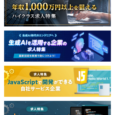
社会保険完備（健康保険・厚生年金加入・雇用保険・労災
保険）
関東ITソフトウェア健康保険組合加入
◆東京精密の技術グループと協働し、製品開発を進めてい
ます！
ユーザーからの声を反映し、よりよいシステムをつくりた
い！という想いを持ったメンバーが集まっています。
6カ月（条件などの変更はありません）
また、開発体制としては、各担当装置ごとにチームが分か
れており、それぞれの装置・機能のスペシャリストが揃っ
ています。
フロアは違いますが、基本建屋は一緒です。
メーカーチーム、回路設計チーム、システムチームで打ち
合わせをおこないます。
親会社にもソフトウェア部隊がいますが、実際の開発のほ
とんどを当社が担当しています。
機能ごとに、会社が分かれているイメージです。
そのため、親会社・子会社という関係よりも、お互い1つ
の部署として役割を全うしています。