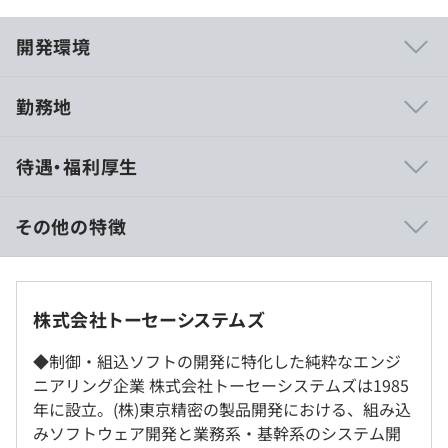
開発環境
勤務地
わたしたちは制御・組込ソフトの開発に特化した純粋なエ
待遇・福利厚生
ンジニアリング企業です。開発はすべて自社開発（グルー
プ会社向けのソフトウェア）となります。いたずらな営業
活動や組織の拡大によって企業としての発展を目指すので
その他の特徴
はなく、より高精度なソフトウェアを開発することを会社
としての使命と考えています。
■賃金形態：月給制
■賃金の決定方法：当社規定により決定
そのため社内の環境づくりにおいて一番重視しているのは
■月給：234,000円～
株式会社トーセーシステムズ
「エンジニアがエンジニアらしく、安心して開発に専心で
■月給内訳
きる風土であること」。年功序列の考え方を廃し、実力の
・基本給：215,000円～
◆制御・組込ソフトの開発に特化した純粋なエンジ
あるエンジニアには権限の大きなポジションを与えること
・その他定額手当：（住宅手当・その他手当）19,800
ニアリング企業 株式会社トーセーシステムズは1985
により活躍できる環境を用意しています。
円～
年に設立。(株)東京精密の製品開発における、組み込
みソフトウェア開発と業務系・基幹系のシステム開