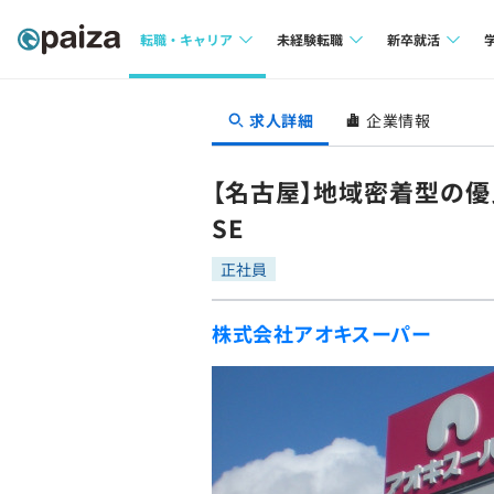
転職・キャリア
未経験転職
新卒就活
求人検索
求人検索
求人検索
求人詳細
企業情報
本選考
インタビュー
インタビュー
インターン
【名古屋】地域密着型の
転職成功ガイド
転職成功ガイド
SE
新卒エージェ
転職エージェント
正社員
イベント・セ
株式会社アオキスーパー
インタビュー
就活成功ガイ