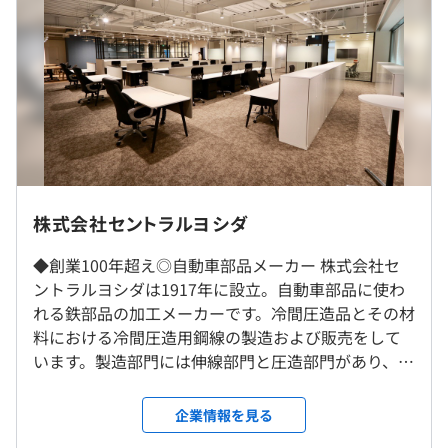
■賃金の決定方法：当社規定により決定
■基本給：約22万～28万円
各自ご経験に合わせて業務を分担、開発業務に従事してい
■固定残業代：45時間分、約7万～9万円（超過分は別途
ただきます。
支給）
■その他定額手当：約8万円～10万円
ジェネラリストかスペシャリストのキャリア選択が可能で
す。
半期ごとに目標設定をおこない、達成未達を調整していま
（※
想定年収
は年収提示額を保証するものではありません）
す。
株式会社セントラルヨシダ
転勤はありません。
360度評価（上司、部下、同僚）を実施して、風通しのよ
◆創業100年超え◎自動車部品メーカー 株式会社セ
い評価制度を設計中です。
就業場所の変更範囲
ントラルヨシダは1917年に設立。自動車部品に使わ
＜雇入時＞
8：00〜17：00（所定労働時間：8時間、休憩時間：60
れる鉄部品の加工メーカーです。冷間圧造品とその材
本社
分）
料における冷間圧造用鋼線の製造および販売をして
＜変更範囲＞
休憩時間：12:00~13:00
います。製造部門には伸線部門と圧造部門があり、材
エンジニア2名で構成されています。
変更なし
平均残業時間：35～45時間
料加工から部品加工までを一貫して担当。顧客に提
案できるメーカーは国内でも希少なので、独自の技
企業情報を見る
受動喫煙防止措置に関する事項
術と提案力で顧客からの信頼をいただいています。国