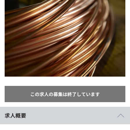
イベント・セミナー
paiza times
再チャレンジ結果一覧
リファレンス
インタビュー
note
就活成功ガイド
プラン
個人向けプラン
法人向けプラン
学校向けプラン
契約内容・クーポン
この求人の募集は終了しています
求人概要