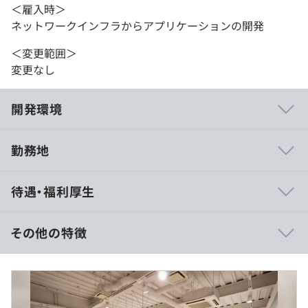
＜雇入時＞
ネットワークインフラからアプリケーションの開発
＜変更範囲＞
変更なし
開発環境
勤務地
システム課が勤務するオフィスは2年前に改装している
待遇・福利厚生
為、働きやすい環境
その他の特徴
《年収400万～700万円の事例》
相談の上、ご希望のマシンを支給いたします。
■賃金形態：月給制（約30万〜46万円※固定残業代を含
む）