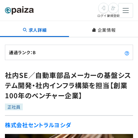
ログイン
新規登録
求人詳細
企業情報
転職・キャリア
未経験転職
求人検索
通過ランク：B
新卒就活
求人検索
インタビュー
社内SE／自動車部品メーカーの基盤シス
学習
求人検索
インタビュー
転職成功ガイド
テム開発・社内インフラ構築を担当【創業
本選考
スキルチェック
講座一覧
100年のベンチャー企業】
転職成功ガイド
転職エージェント
ゲーム・マンガ
インターン
プログラミング言語
正社員
問題集
メディア
SQL
4択課題
株式会社セントラルヨシダ
新卒エージェント
paizaとは？
Tech Team Journal
評価結果一覧
ナレッジ