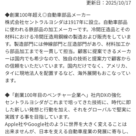
更新日：2025/10/17
◆創業100年超え◎自動車部品メーカー
株式会社セントラルヨシダは1917年に設立。自動車部品
に使われる鉄部品の加工メーカーです。冷間圧造品とその
材料における冷間圧造用鋼線の製造および販売をしていま
す。製造部門には伸線部門と圧造部門があり、材料加工か
ら部品加工までを一貫して担当。顧客に提案できるメーカ
ーは国内でも希少なので、独自の技術と提案力で顧客から
の信頼をいただいています。国内だけでなく、アメリカ、
タイに現地法人を配置するなど、海外展開もおこなってい
ます。
◆「創業100年目のベンチャー企業へ」社内DXの強化
セントラルヨシダがこれまで培ってきた技術に、時代に即
した新しい発想と行動を加え、それをグローバルで堅実に
実践する事を目指しています。
Apple社やGoogle社のように世界を大きく変えることは
出来ませんが、日本を支える自動車産業の発展に寄与し、