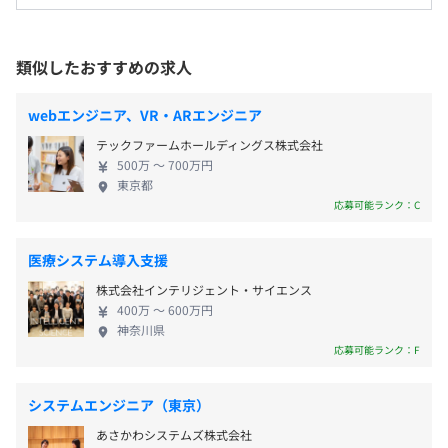
敷地内禁煙
内だけでなく、アメリカ、タイに現地法人を配置す
《年間休日108日》
るなど、海外展開もおこなっています。 ◆「創業100
・土曜、日曜（※当社カレンダーによる月1回程度の土曜
年目のベンチャー企業へ」社内DXの強化 セントラル
類似したおすすめの求人
出勤あり）
ヨシダがこれまで培ってきた技術に、時代に即した
・GW休暇（8日）
新しい発想と行動を加え、それをグローバルで堅実
名鉄名古屋本線「大里駅」
webエンジニア、VR・ARエンジニア
・夏期休暇（8日）
に実践する事を目指しています。 Apple社やGoogle
テックファームホールディングス株式会社
・年末年始休暇（9日）
社のように世界を大きく変えることは出来ません
500万 〜 700万円
・有給休暇（入社半年経過時点10日、最高付与日数20
が、日本を支える自動車産業の発展に寄与し、世界
東京都
日）
の成長にALL JAPANの一員として貢献する事が我々
エンジニア2名で開発をおこなっております。
応募可能ランク：C
の使命です。 そのためにはまず、社内DXをスタート
させ、旧システムの刷新により効率的な作業ができ
医療システム導入支援
る環境づくりに取り組んでいく必要があります。 ◆
株式会社インテリジェント・サイエンス
・通勤手当
社内システムを支えるSEとして活躍 ネットワークイ
400万 〜 600万円
・住宅手当
ンフラからアプリケーション開発まで幅広い経験を
神奈川県
・家族手当
積みながら、スキルアップを目指すことができます。
応募可能ランク：F
・残業手当
社内の部署とのコミュニケーションを頻繁におこな
うため、顧客から感謝の声を直接聞ける環境です。新
システムエンジニア（東京）
しい事業や会社を一新していこうと取り組みをおこ
あさかわシステムズ株式会社
なっているので、技術的な革新にも積極的に取り組