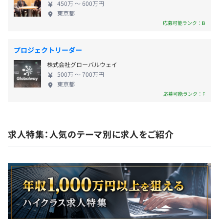
450万 〜 600万円
むことができます。少数精鋭のシステム部門の中核と
年2回（7月、12月）
東京都
して、社内全体のインフラ関係を管理するというや
応募可能ランク：B
りがいのある仕事に携わりませんか？
プロジェクトリーダー
年1回（4月）
株式会社グローバルウェイ
500万 〜 700万円
東京都
応募可能ランク：F
・健康保険
・厚生年金
・雇用保険
求人特集：人気のテーマ別に求人をご紹介
・労災保険
無期雇用