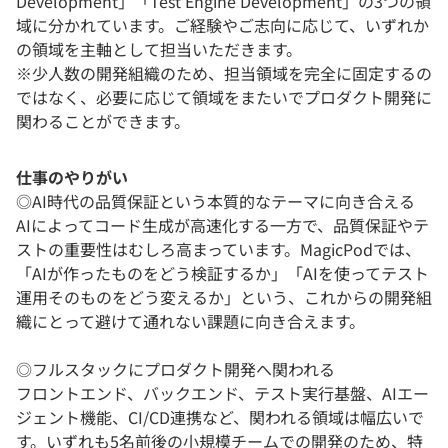
Development」「Test Engine Development」の3つの領
域に分かれています。ご経験やご志向に応じて、いずれか
の領域を主軸として担当いただきます。
※少人数の開発組織のため、担当領域を完全に固定するの
ではなく、必要に応じて領域をまたいでプロダクト開発に
関わることができます。
仕事のやりがい
◎AI時代の品質保証という本質的なテーマに向き合える
AIによってコード生成が高速化する一方で、品質保証やテ
ストの重要性はむしろ高まっています。MagicPodでは、
「AIが作ったものをどう検証するか」「AIを使ってテスト
運用そのものをどう変えるか」という、これからの開発組
織にとって避けて通れない課題に向き合えます。
◎フルスタックにプロダクト開発へ関われる
フロントエンド、バックエンド、テスト実行基盤、AIエー
ジェント機能、CI/CD連携など、関われる領域は幅広いで
す。いずれも5名前後の小規模チームでの開発のため、特