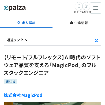
ログイン
新規登録
求人詳細
企業情報
転職・キャリア
未経験転職
求人検索
通過ランク：S
新卒就活
求人検索
インタビュー
【リモート/フルフレックス】AI時代のソフト
学習
求人検索
インタビュー
転職成功ガイド
ウェア品質を支える「MagicPod」のフル
本選考
スキルチェック
講座一覧
スタックエンジニア
転職成功ガイド
転職エージェント
ゲーム・マンガ
インターン
プログラミング言語
正社員
問題集
メディア
SQL
4択課題
株式会社MagicPod
新卒エージェント
paizaとは？
Tech Team Journal
評価結果一覧
ナレッジ