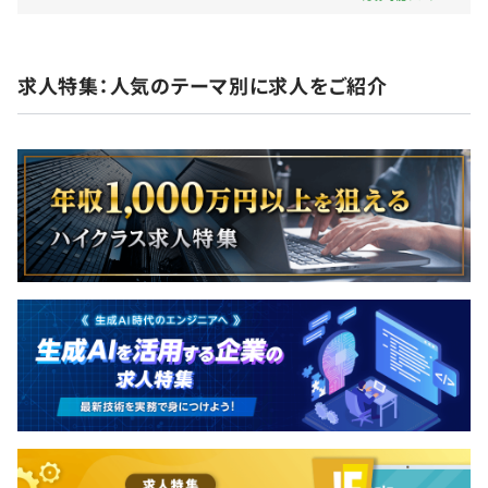
険）
・通勤手当：実費支給
・定期健康診断
求人特集：人気のテーマ別に求人をご紹介
・ノートPC貸与 (MacBook Pro)
高いレベルの技術バックボーン(情報系大学院卒、実務経
・書籍購入費補助（上限 10,000円/月）
験豊富、AI/CI/テスト自動化のエキスパート、豊富な登壇
・英語学習支援（上限 10,000円/月）
履歴・執筆経歴、豊富なOSSコントリビュートの経験)を
・オンライン学習プラットフォーム「Udemy」利用料補
持つメンバーの下で働くことができます。
助（上限 10,000円/月）・カンファレンス参加費用補助
1チームは、5名前後のフルスタックエンジニアで構成さ
ストックオプション制度あり
れています。
年1回（7月）