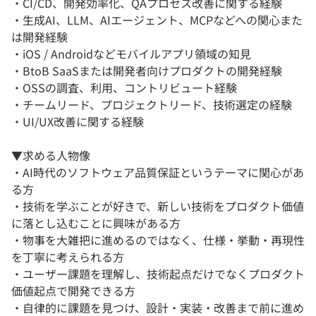
・CI/CD、開発効率化、QAプロセス改善に関する経験
・生成AI、LLM、AIエージェント、MCPなどへの関心また
は開発経験
・iOS / Androidなどモバイルアプリ領域の知見
・BtoB SaaSまたは開発者向けプロダクトの開発経験
・OSSの調査、利用、コントリビュート経験
・チームリード、プロジェクトリード、技術選定の経験
・UI/UX改善に関する経験
▼求める人物像
・AI時代のソフトウェア品質保証というテーマに関心があ
る方
・技術を学ぶことが好きで、新しい技術をプロダクト価値
に落とし込むことに興味がある方
・物事を大雑把に進めるのではなく、仕様・挙動・再現性
を丁寧に考えられる方
・ユーザー課題を理解し、技術起点だけでなくプロダクト
価値起点で開発できる方
・自律的に課題を見つけ、設計・実装・改善まで前に進め