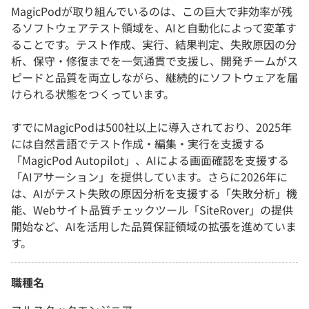
MagicPodが取り組んでいるのは、この巨大で非効率が残
るソフトウェアテスト領域を、AIと自動化によって変革す
ることです。テスト作成、実行、結果判定、失敗原因の分
析、保守・修復までを一気通貫で支援し、開発チームがス
ピードと品質を両立しながら、継続的にソフトウェアを届
けられる状態をつくっています。
すでにMagicPodは500社以上に導入されており、2025年
には自然言語でテスト作成・編集・実行を支援する
「MagicPod Autopilot」、AIによる画面確認を支援する
「AIアサーション」を提供しています。さらに2026年に
は、AIがテスト失敗の原因分析を支援する「失敗分析」機
能、Webサイト品質チェックツール「SiteRover」の提供
開始など、AIを活用した品質保証領域の拡張を進めていま
す。
職種名