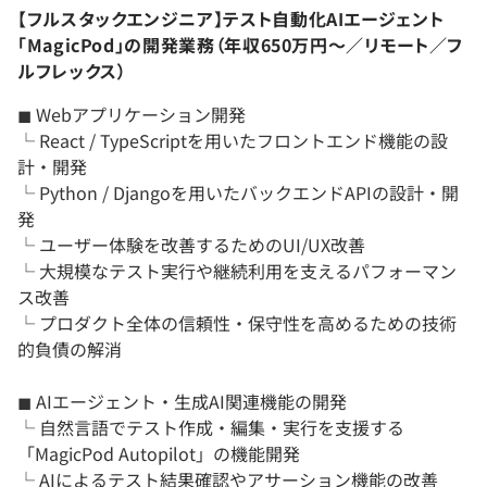
【フルスタックエンジニア】テスト自動化AIエージェント
「MagicPod」の開発業務（年収650万円〜／リモート／フ
ルフレックス）
◼︎ Webアプリケーション開発
└ React / TypeScriptを用いたフロントエンド機能の設
計・開発
└ Python / Djangoを用いたバックエンドAPIの設計・開
発
└ ユーザー体験を改善するためのUI/UX改善
└ 大規模なテスト実行や継続利用を支えるパフォーマン
ス改善
└ プロダクト全体の信頼性・保守性を高めるための技術
的負債の解消
◼︎ AIエージェント・生成AI関連機能の開発
└ 自然言語でテスト作成・編集・実行を支援する
「MagicPod Autopilot」の機能開発
└ AIによるテスト結果確認やアサーション機能の改善