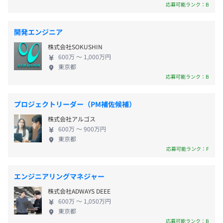
休憩時間：休憩60分 ※昼食時間は業務の都合により各々
屋内禁煙（屋上に喫煙所あり）
いる領域です。AIによって開発が速くなるほど、品質
応募可能ランク：B
に任せています
保証が追いつかず、テストが開発全体のボトルネッ
平均残業時間：平均7時間/月
クになる構造はより深刻になります。 MagicPodが取
最新チップのMacBook Proを貸与しています。
開発エンジニア
り組んでいるのは、この巨大で非効率が残るソフト
株式会社SOKUSHIN
ウェアテスト領域を、AIと自動化によって変革する
東京メトロ東西線・日比谷線「茅場町駅」より徒歩6分
600万 〜 1,000万円
ことです。テスト作成、実行、結果判定、失敗原因の
東京メトロ半蔵門線「水天宮前駅」より徒歩8分
東京都
・完全週休2日制（土日）、祝祭日休み
分析、保守・修復までを一気通貫で支援し、開発チ
アジャイル
応募可能ランク：B
・有給休暇（入社日:5日、6ヶ月目:5日、1年目:11日、2年
ームがスピードと品質を両立しながら、継続的にソ
目:12日、3年目:14日、4年目:16日、5年目:18日、6年以
フトウェアを届けられる状態をつくっています。 す
プロジェクトリーダー（PM補佐候補）
上:20日）
でにMagicPodは500社以上に導入されており、2025
株式会社アルゴス
・産休育休制度（法律に定められた内容に基づく）
年には自然言語でテスト作成・編集・実行を支援す
600万 〜 900万円
・子の看護休暇
る「MagicPod Autopilot」、AIによる画面確認を支
東京都
・介護休暇
援する「AIアサーション」を提供しています。さらに
応募可能ランク：F
・年末年始休暇
2026年には、AIがテスト失敗の原因分析を支援する
「失敗分析」機能、Webサイト品質チェックツール
Docker、Amazon ECS、Amazon CloudWatch
エンジニアリングマネジャー
「SiteRover」の提供開始など、AIを活用した品質保
株式会社ADWAYS DEEE
証領域の拡張を進めています。
600万 〜 1,050万円
東京都
・社会保険完備（健康保険、厚生年金、雇用保険、労災保
応募可能ランク：B