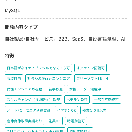
MySQL
開発内容タイプ
自社製品/自社サービス、B2B、SaaS、自然言語処理、AI
特徴
日本語がネイティブレベルでなくても可
オンライン面談可
服装自由
社長が現役or元エンジニア
フリーソフト利用可
女性エンジニアが在籍
若手歓迎
女性リーダー活躍中
スキルチェンジ（技術転向）歓迎
ベテラン歓迎
一部在宅勤務可
ノートPC＋モニタ別途支給
イヤホンOK
残業３０H以内
産休育休取得実績あり
副業OK
時短勤務可
OSSプロジェクトのコミッタが在籍
原則定時退社