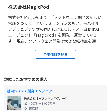
Seleniumコミュニティ設立、書籍執筆、SeleniumConf
株式会社MagicPod
Japanの開催など、自動テスト技術の普及にも関わる。
2012年に株式会社MagicPodを設立し、2017年にAI自動テ
株式会社MagicPodは、「ソフトウェア開発の新しい
▼リモートワークについて
ストサービス「MagicPod」の提供を開始。現在は、AIエ
常識をつくる」というミッションのもと、モバイル
（※
想定年収
は年収提示額を保証するものではありません）
基本はリモートワークで、出社頻度に関する明確なルール
ージェント時代のソフトウェア品質保証を支えるプロダク
アプリとブラウザの両方に対応したテスト自動化AI
は設けていません。週1回・月1回出社するメンバーもい
ト開発を推進している。
エージェント「MagicPod」を開発・運営していま
れば、遠方在住のため数か月に1回出社するケースもあり
す。 現在、ソフトウェア開発は大きな転換点を迎え
ます。一方で、相互理解を深め、円滑なコミュニケーショ
フルフレックスタイム制
ています。生成AIやAIエージェントの普及により、コ
ンを図る目的から、オフラインで顔を合わせる機会も大切
ードを書く速度は飛躍的に向上し、開発のあり方そ
にしています。
企業情報を見る
・標準労働時間：8時間
のものが変わり始めています。一方で、開発速度が上
AI技術を活用したテスト自動化SaaS『MagicPod』
・休憩時間：1時間
がるほど、「AIが生成したコードや変更を、誰が・ど
https://magicpod.com/
就業場所の変更範囲
・コアタイム：なし
のように検証するのか」という品質保証の課題は、
＜雇入時＞
これまで以上に重要になっています。 しかし、世の
類似したおすすめの求人
東京本社および自宅
※10:00〜19:00で働くメンバーが多いです。
中で行われているソフトウェアテストの多くは、ま
＜変更範囲＞
※基本リモートですが、月に数日の出社を推奨していま
だこの変化に十分適応できていません。リリース前
・書籍・カンファレンス参加費用の補助制度
社内システム開発エンジニア
会社の定める場所（テレワークを行う場所を含む）
す。出社頻度については、柔軟にご相談いただけます。互
の確認、回帰テスト、不具合調査、テストケースの
・プログラミングスキル向上施策の実施（コードレビュ
株式会社オープンハウスグループ
いを理解して、コミュニケーションを円滑にするためにオ
保守など、多くの工程が人手に依存しており、ソフト
ー、ペアプログラミング）
400万 〜 1,000万円
フラインで顔を合わせる機会を大切にしています。
受動喫煙防止措置に関する事項
ウェア開発の中でもアナログな運用が大きく残って
東京都