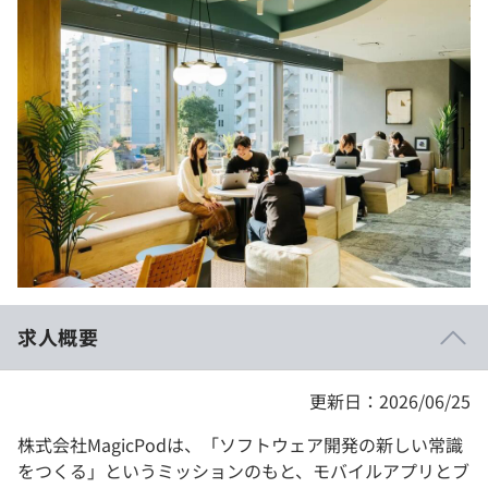
イベント・セミナー
paiza times
再チャレンジ結果一覧
リファレンス
インタビュー
note
就活成功ガイド
プラン
個人向けプラン
法人向けプラン
学校向けプラン
求人概要
契約内容・クーポン
更新日：2026/06/25
株式会社MagicPodは、「ソフトウェア開発の新しい常識
をつくる」というミッションのもと、モバイルアプリとブ