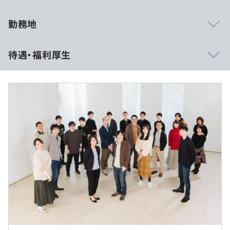
勤務地
MagicPodには、テスト自動化やソフトウェア品質に深い
待遇・福利厚生
知見を持つメンバーが在籍しています。CEO自身もエンジ
ニア出身で、Seleniumや自動テスト領域に長く関わって
きました。
開発組織では、担当領域を過度に固定せず、エンジニアが
▼月給制
プロダクト全体を見ながら開発に関われる体制を大切にし
・月給：542,000円〜834,000円
ています。専門性を持ちながらも、必要に応じてフロント
・基本給：405,619円〜 634,920円
エンド、バックエンド、AI機能、テスト実行基盤などを横
・固定残業代：116,381円〜179,080円（35時間分/月）
断して開発できる環境です。
・リモートワーク手当：一律20,000円
※CEO 伊藤 プロフィール
※時間外労働の有無に関わらず、月35時間分の固定残業
京都大学大学院情報学研究科修了後、株式会社ワークスア
手当を支給いたします。
プリケーションズに入社。製品開発に従事するなかで品質
※また月35時間を超過する時間外労働分についての割増
保証の課題に直面し、テスト自動化に取り組む。社内での
賃金は追加で全額支給いたします。
自動テストツール開発で社長賞を受賞し、その後は