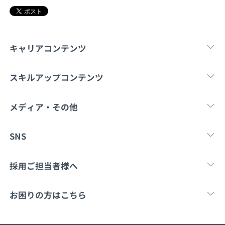
キャリアコンテンツ
転職・キャリア
未経験転職
新卒就
スキルアップコンテンツ
学習
スキルチェック
マンガ・ゲーム
メディア・その他
Tech Team Journal
paiza times
note
SNS
X
Facebook
採用ご担当者様へ
採用・教育をお考えの企業様へ
中途求人掲載はこ
お困りの方はこちら
paizaとは？
お問い合わせ