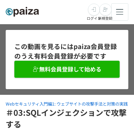
ログイン
新規登録
転職・キャリア
この動画を見るにはpaiza会員登録
のうえ有料会員登録が必要です
未経験転職
求人検索
無料会員登録して始める
新卒就活
求人検索
インタビュー
学習
求人検索
インタビュー
転職成功ガイド
本選考
Webセキュリティ入門編1: ウェブサイトの攻撃手法と対策の実践
スキルチェック
講座一覧
転職成功ガイド
転職エージェント
＃03:SQLインジェクションで攻撃
ゲーム・マンガ
インターン
プログラミング言語
する
問題集