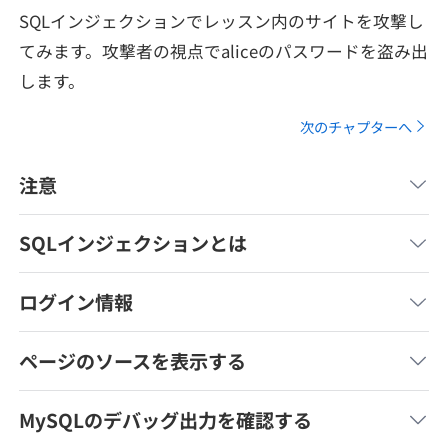
メディア
SQL
SQLインジェクションでレッスン内のサイトを攻撃し
4択課題
新卒エージェント
てみます。攻撃者の視点でaliceのパスワードを盗み出
paizaとは？
Tech Team Journal
評価結果一覧
します。
ナレッジ
イベント・セミナー
次のチャプターへ
paiza times
再チャレンジ結果一覧
リファレンス
インタビュー
注意
note
就活成功ガイド
プラン
SQLインジェクションとは
個人向けプラン
ログイン情報
法人向けプラン
ページのソースを表示する
学校向けプラン
MySQLのデバッグ出力を確認する