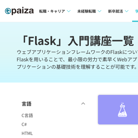
転職・キャリア
未経験転職
新卒就活
求人検索
求人検索
求人検索
「Flask」入門講座一覧
本選考
インタビュー
インタビュー
インターン
ウェブアプリケーションフレームワークのFlaskにつ
転職成功ガイド
転職成功ガイド
Flaskを用いることで、最小限の労力で素早くWebア
プリケーションの基礎技術を理解することが可能です
新卒エージェ
転職エージェント
イベント・セ
インタビュー
言語
就活成功ガイ
C言語
C#
HTML