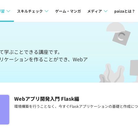
学習
スキルチェック
ゲーム・マンガ
メディア
paizaとは？
講座一覧
プログラミング言語
Tech Team Journal
問題集
SQL
paiza times
いて学ぶことできる講座です。
4択課題
評価結果一覧
note
プリケーションを作ることができ、Webア
。
ント
ナレッジ
再チャレンジ結果一覧
ミナー
リファレンス
Webアプリ開発入門 Flask編
プラン
環境構築を行うことなく、今すぐFlaskアプリケーションの基礎と作成に
ド
個人向けプラン
法人向けプラン
学校向けプラン