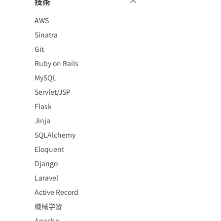
技術
AWS
Sinatra
Git
Ruby on Rails
MySQL
Servlet/JSP
Flask
Jinja
SQLAlchemy
Eloquent
Django
Laravel
Active Record
機械学習
Apache