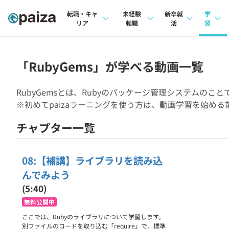
転職・キャ
未経験
新卒就
学
リア
転職
活
習
求人検索
求人検索
求人検索
講座
本選考
「RubyGems」が学べる動画一覧
インタビュー
インタビュー
問題
インターン
RubyGemsとは、Rubyのパッケージ管理システムの
転職成功ガイド
転職成功ガイド
4択課
※初めてpaizaラーニングを使う方は、動画学習を始める
新卒エージェント
転職エージェント
ナレ
チャプター一覧
イベント・セミナー
リフ
インタビュー
08:【補講】ライブラリを読み込
プラン
んでみよう
就活成功ガイド
個人
(5:40)
法人
無料公開中
ここでは、Rubyのライブラリについて学習します。
学校
別ファイルのコードを取り込む「require」で、標準