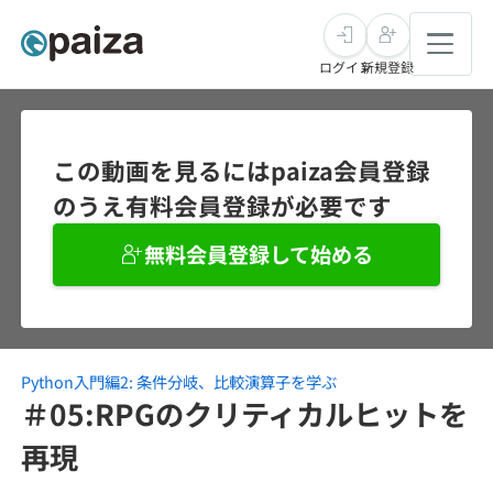
ログイン
新規登録
転職・キャリア
この動画を見るにはpaiza会員登録
のうえ有料会員登録が必要です
未経験転職
求人検索
無料会員登録して始める
新卒就活
求人検索
インタビュー
学習
求人検索
インタビュー
転職成功ガイド
本選考
Python入門編2: 条件分岐、比較演算子を学ぶ
スキルチェック
講座一覧
転職成功ガイド
転職エージェント
＃05:RPGのクリティカルヒットを
ゲーム・マンガ
インターン
プログラミング言語
再現
問題集