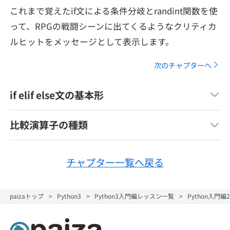
メディア
SQL
これまで覚えたif文による条件分岐とrandint関数を使
4択課題
新卒エージェント
って、RPGの戦闘シーンに出てくるようなクリティカ
paizaとは？
Tech Team Journal
評価結果一覧
ルヒットをメッセージとして表示します。
ナレッジ
イベント・セミナー
次のチャプターへ
paiza times
再チャレンジ結果一覧
リファレンス
インタビュー
if elif else文の基本形
note
就活成功ガイド
プラン
比較演算子の種類
個人向けプラン
チャプター一覧へ戻る
法人向けプラン
paizaトップ
Python3
Python3入門編レッスン一覧
Python入門
学校向けプラン