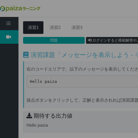
Python体験編1: Pythonをはじめよう
演習1
演習2
演習3
問題
ログインすると模範解答や
演習課題「メッセージを表示しよう - そ
右のコードエリアで、以下のメッセージを表示してくだ
Hello paiza
採点ボタンをクリックして、正解と表示されれば演習課
期待する出力値
Hello paiza