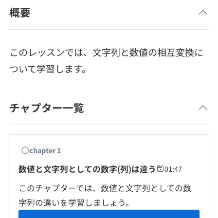
メディア
SQL
概要
4択課題
新卒エージェント
paizaとは？
Tech Team Journal
評価結果一覧
ナレッジ
イベント・セミナー
このレッスンでは、文字列と数値の相互変換に
paiza times
再チャレンジ結果一覧
ついて学習します。
リファレンス
インタビュー
note
チャプター一覧
就活成功ガイド
プラン
個人向けプラン
chapter
1
法人向けプラン
数値と文字列としての数字(列)は違う
01:47
このチャプターでは、数値と文字列としての数
学校向けプラン
字列の違いを学習しましょう。