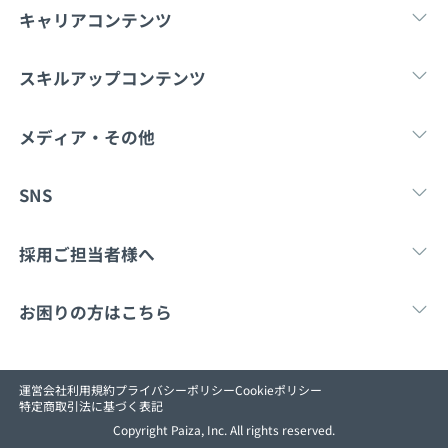
キャリアコンテンツ
転職・キャリア
未経験転職
新卒就
スキルアップコンテンツ
学習
スキルチェック
マンガ・ゲーム
メディア・その他
Tech Team Journal
paiza times
note
SNS
X
Facebook
採用ご担当者様へ
採用・教育をお考えの企業様へ
中途求人掲載はこ
お困りの方はこちら
paizaとは？
お問い合わせ
運営会社
利用規約
プライバシーポリシー
Cookieポリシー
特定商取引法に基づく表記
Copyright Paiza, Inc. All rights reserved.