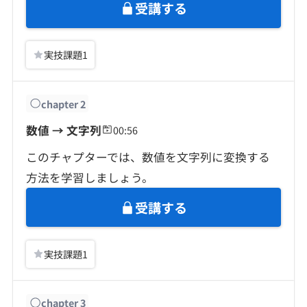
契約内容・クーポン
受講する
実技課題
1
chapter
2
数値 → 文字列
00:56
このチャプターでは、数値を文字列に変換する
方法を学習しましょう。
受講する
実技課題
1
chapter
3