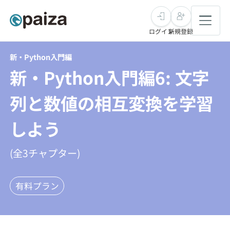
ログイン
新規登録
新・Python入門編
転職・キャリア
新・Python入門編6: 文字
未経験転職
求人検索
列と数値の相互変換を学習
しよう
新卒就活
求人検索
インタビュー
学習
(全
3
チャプター)
求人検索
インタビュー
転職成功ガイド
本選考
スキルチェック
講座一覧
転職成功ガイド
有料プラン
転職エージェント
ゲーム・マンガ
インターン
プログラミング言語
問題集