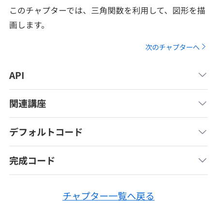
メディア
SQL
このチャプターでは、三角関数を利用して、図形を描
4択課題
新卒エージェント
画します。
paizaとは？
Tech Team Journal
評価結果一覧
ナレッジ
次のチャプターへ
イベント・セミナー
paiza times
再チャレンジ結果一覧
リファレンス
API
インタビュー
note
関連講座
就活成功ガイド
プラン
デフォルトコード
個人向けプラン
完成コード
法人向けプラン
学校向けプラン
チャプター一覧へ戻る