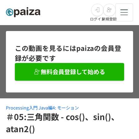
ログイン
新規登録
転職・キャリア
この動画を見るにはpaizaの会員登
録が必要です
未経験転職
求人検索
無料会員登録して始める
新卒就活
求人検索
インタビュー
学習
求人検索
インタビュー
転職成功ガイド
本選考
Processing入門 Java編4: モーション
スキルチェック
講座一覧
転職成功ガイド
転職エージェント
＃05:三角関数 - cos()、sin()、
ゲーム・マンガ
インターン
プログラミング言語
atan2()
問題集