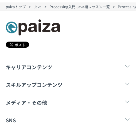
契約内容・クーポン
paizaトップ
Java
Processing入門 Java編レッスン一覧
Proces
キャリアコンテンツ
転職・キャリア
未経験転職
新卒就
スキルアップコンテンツ
学習
スキルチェック
マンガ・ゲーム
メディア・その他
Tech Team Journal
paiza times
note
SNS