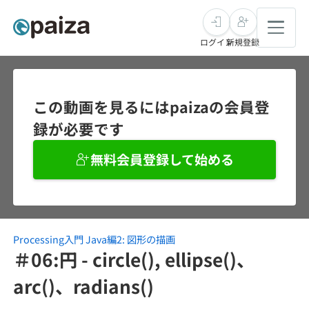
ログイン
新規登録
転職・キャリア
この動画を見るにはpaizaの会員登
録が必要です
未経験転職
求人検索
無料会員登録して始める
新卒就活
求人検索
インタビュー
学習
求人検索
インタビュー
転職成功ガイド
本選考
Processing入門 Java編2: 図形の描画
スキルチェック
講座一覧
転職成功ガイド
転職エージェント
＃06:円 - circle(), ellipse()、
ゲーム・マンガ
インターン
プログラミング言語
arc()、radians()
問題集