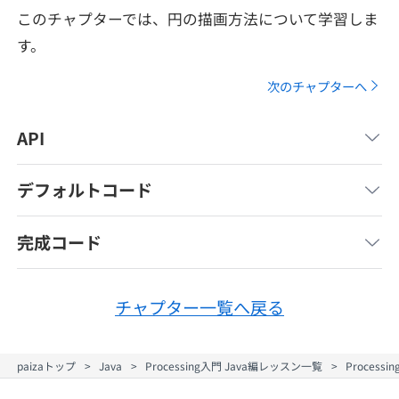
メディア
SQL
このチャプターでは、円の描画方法について学習しま
4択課題
新卒エージェント
す。
paizaとは？
Tech Team Journal
評価結果一覧
ナレッジ
次のチャプターへ
イベント・セミナー
paiza times
再チャレンジ結果一覧
リファレンス
API
インタビュー
note
デフォルトコード
就活成功ガイド
プラン
完成コード
個人向けプラン
法人向けプラン
チャプター一覧へ戻る
学校向けプラン
paizaトップ
Java
Processing入門 Java編レッスン一覧
Proces