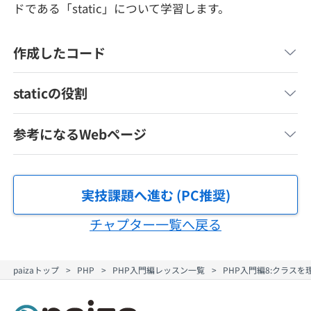
ドである「static」について学習します。
メディア
SQL
4択課題
新卒エージェント
paizaとは？
Tech Team Journal
作成したコード
評価結果一覧
ナレッジ
イベント・セミナー
paiza times
staticの役割
再チャレンジ結果一覧
リファレンス
インタビュー
note
参考になるWebページ
就活成功ガイド
プラン
個人向けプラン
実技課題へ進む (PC推奨)
チャプター一覧へ戻る
法人向けプラン
paizaトップ
PHP
PHP入門編レッスン一覧
PHP入門編8:クラス
学校向けプラン