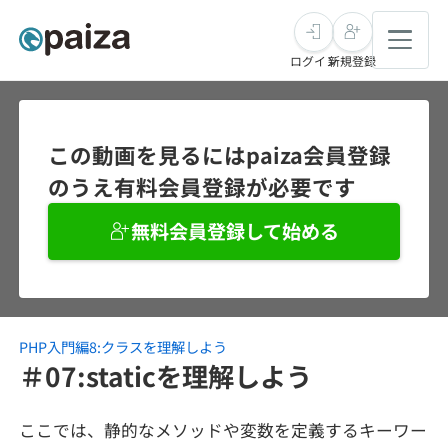
ログイン
新規登録
転職・キャリア
この動画を見るにはpaiza会員登録
のうえ有料会員登録が必要です
未経験転職
求人検索
無料会員登録して始める
新卒就活
求人検索
インタビュー
学習
求人検索
インタビュー
転職成功ガイド
本選考
PHP入門編8:クラスを理解しよう
スキルチェック
講座一覧
転職成功ガイド
転職エージェント
＃07:staticを理解しよう
ゲーム・マンガ
インターン
プログラミング言語
問題集
ここでは、静的なメソッドや変数を定義するキーワー