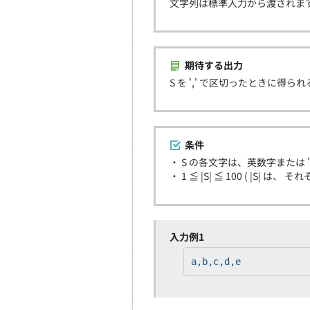
文字列は標準入力から渡されま
期待する出力
S を ',' で区切ったときに
条件
・ S の各文字は、英数字または ',
・ 1 ≦ |S| ≦ 100 ( |S| は、
入力例1
a,b,c,d,e