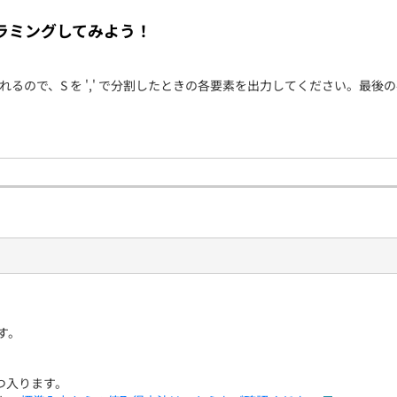
契約内容・クーポン
ラミングしてみよう！
与えられるので、S を ',' で分割したときの各要素を出力してください。
ます。
つ入ります。