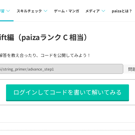
学習
スキルチェック
ゲーム・マンガ
メディア
paizaとは？
講座一覧
プログラミング言語
Tech Team Journal
ft編（paizaランク C 相当）
問題集
SQL
paiza times
解答を教え合ったり、コードを公開してみよう！
4択課題
評価結果一覧
note
ント
ナレッジ
再チャレンジ結果一覧
問
ミナー
リファレンス
ログインしてコードを書いて解いてみる
プラン
ド
個人向けプラン
法人向けプラン
学校向けプラン