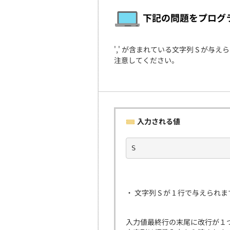
下記の問題をプログ
',' が含まれている文字列 S が
注意してください。
入力される値
S
・ 文字列 S が 1 行で与えられ
入力値最終行の末尾に改行が１