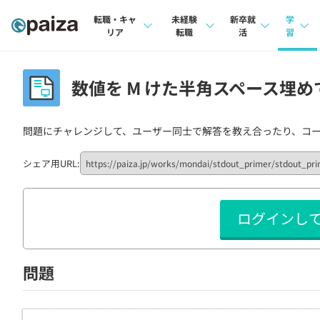
転職・キャ
未経験
新卒就
学
リア
転職
活
習
求人検索
求人検索
求人検索
講座
数値を M けた半角スペース埋めで
本選考
インタビュー
インタビュー
問題
インターン
問題にチャレンジして、ユーザー同士で解答を教え合ったり、コ
転職成功ガイド
転職成功ガイド
4択課
新卒エージェント
転職エージェント
ナレ
シェア用URL:
イベント・セミナー
リフ
ログインし
インタビュー
プラン
就活成功ガイド
個人
問題
法人
学校