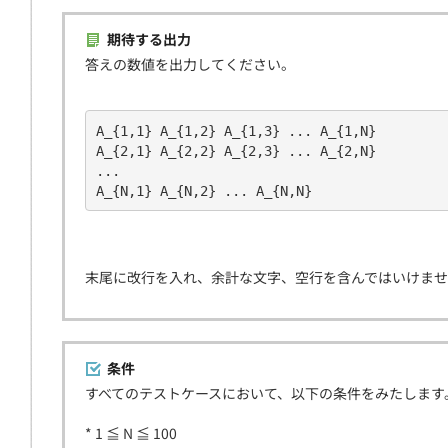
期待する出力
答えの数値を出力してください。
A_{1,1} A_{1,2} A_{1,3} ... A_{1,N}
A_{2,1} A_{2,2} A_{2,3} ... A_{2,N}
...
A_{N,1} A_{N,2} ... A_{N,N}
末尾に改行を入れ、余計な文字、空行を含んではいけま
条件
すべてのテストケースにおいて、以下の条件をみたします
* 1 ≦ N ≦ 100