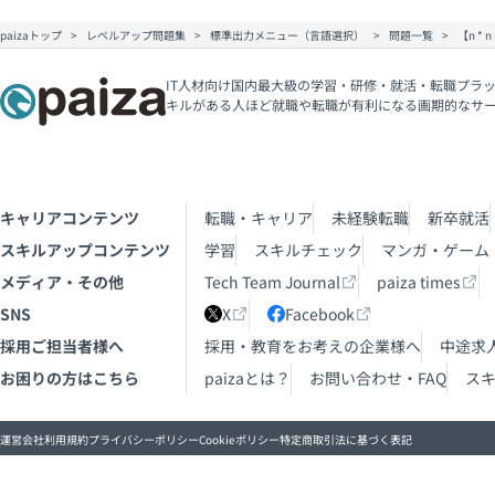
paizaトップ
レベルアップ問題集
標準出力メニュー（言語選択）
問題一覧
【n *
IT人材向け国内最大級の学習・研修・就活・転職プラッ
キルがある人ほど就職や転職が有利になる画期的なサ
キャリアコンテンツ
転職・キャリア
未経験転職
新卒就活
スキルアップコンテンツ
学習
スキルチェック
マンガ・ゲーム
メディア・その他
Tech Team Journal
paiza times
SNS
X
Facebook
採用ご担当者様へ
採用・教育をお考えの企業様へ
中途求
お困りの方はこちら
paizaとは？
お問い合わせ・FAQ
ス
運営会社
利用規約
プライバシーポリシー
Cookieポリシー
特定商取引法に基づく表記