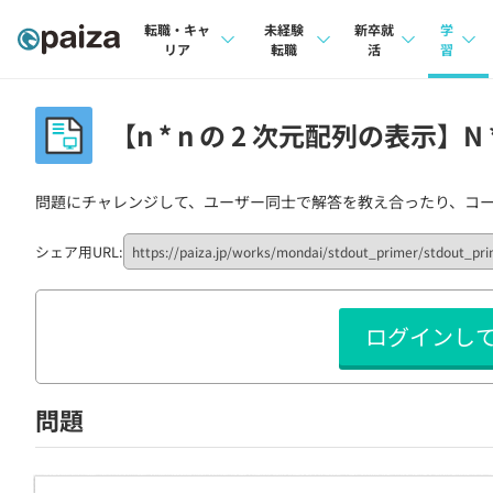
転職・キャ
未経験
新卒就
学
リア
転職
活
習
求人検索
求人検索
求人検索
講座
【n * n の 2 次元配列の表示】N
本選考
インタビュー
インタビュー
問題
インターン
問題にチャレンジして、ユーザー同士で解答を教え合ったり、コ
転職成功ガイド
転職成功ガイド
4択課
新卒エージェント
転職エージェント
ナレ
シェア用URL:
イベント・セミナー
リフ
ログインし
インタビュー
プラン
就活成功ガイド
個人
問題
法人
学校