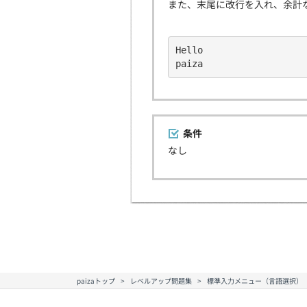
また、末尾に改行を入れ、余計
Hello
paiza
条件
なし
paizaトップ
レベルアップ問題集
標準入力メニュー（言語選択）