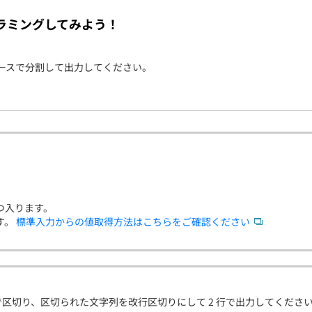
契約内容・クーポン
ラミングしてみよう！
ースで分割して出力してください。
つ入ります。
す。
標準入力からの値取得方法はこちらをご確認ください
区切り、区切られた文字列を改行区切りにして 2 行で出力してくださ