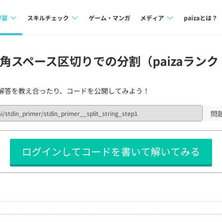
学習
スキルチェック
ゲーム・マンガ
メディア
paizaとは？
講座一覧
プログラミング言語
Tech Team Journal
角スペース区切りでの分割（paizaランク 
問題集
SQL
paiza times
解答を教え合ったり、コードを公開してみよう！
4択課題
評価結果一覧
note
ント
ナレッジ
再チャレンジ結果一覧
問
ミナー
リファレンス
ログインしてコードを書いて解いてみる
プラン
ド
個人向けプラン
法人向けプラン
学校向けプラン