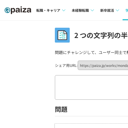
転職・キャリア
未経験転職
新卒就活
求人検索
求人検索
求人検索
2 つの文字列の半
本選考
インタビュー
インタビュー
インターン
問題にチャレンジして、ユーザー同士で
転職成功ガイド
転職成功ガイド
新卒エージェ
転職エージェント
シェア用URL:
イベント・セ
インタビュー
就活成功ガイ
問題