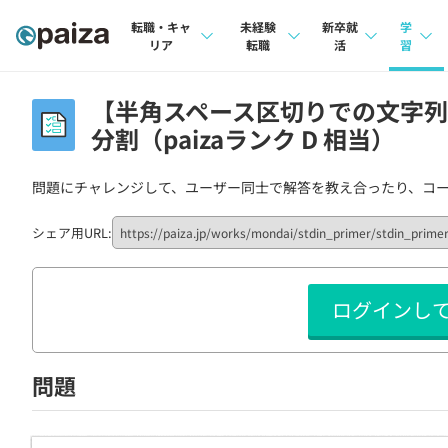
転職・キャ
未経験
新卒就
学
リア
転職
活
習
求人検索
求人検索
求人検索
講座
【半角スペース区切りでの文字列
本選考
分割（paizaランク D 相当）
インタビュー
インタビュー
問題
インターン
転職成功ガイド
転職成功ガイド
4択課
問題にチャレンジして、ユーザー同士で解答を教え合ったり、コ
新卒エージェント
転職エージェント
ナレ
シェア用URL:
イベント・セミナー
リフ
ログインし
インタビュー
プラン
就活成功ガイド
個人
問題
法人
学校