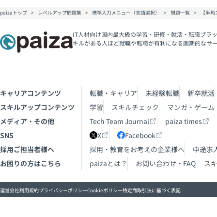
paizaトップ
レベルアップ問題集
標準入力メニュー（言語選択）
問題一覧
【半角
IT人材向け国内最大級の学習・研修・就活・転職プラッ
キルがある人ほど就職や転職が有利になる画期的なサ
キャリアコンテンツ
転職・キャリア
未経験転職
新卒就活
スキルアップコンテンツ
学習
スキルチェック
マンガ・ゲーム
メディア・その他
Tech Team Journal
paiza times
SNS
X
Facebook
採用ご担当者様へ
採用・教育をお考えの企業様へ
中途求
お困りの方はこちら
paizaとは？
お問い合わせ・FAQ
ス
運営会社
利用規約
プライバシーポリシー
Cookieポリシー
特定商取引法に基づく表記