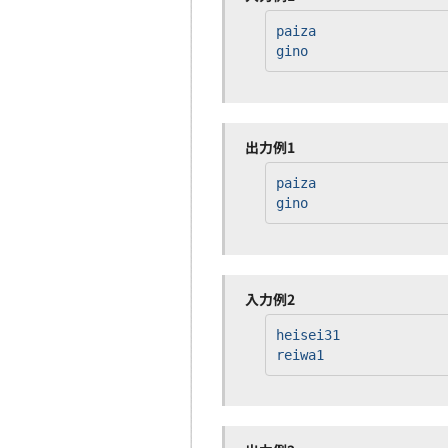
paiza
gino
出力例1
paiza
gino
入力例2
heisei31
reiwa1