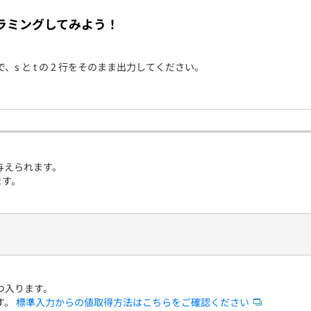
契約内容・クーポン
ラミングしてみよう！
ので、s と t の 2 行をそのまま出力してください。
与えられます。
ます。
つ入ります。
す。
標準入力からの値取得方法はこちらをご確認ください