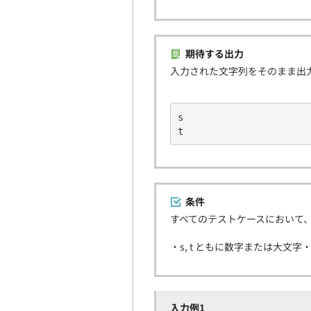
期待する出力
入力された文字列をそのまま出
s
t
条件
すべてのテストケースにおいて
・s, t ともに数字または大文字
入力例1