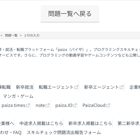
問題一覧へ戻る
問題一覧
2 行の入力
修・就活・転職プラットフォーム「paiza（パイザ）」。プログラミングスキルチ
サービスです。さらに、プログラミングの動画学習やゲームコンテンツなども公開
験転職
新卒就活
転職エージェント
新卒エージェント
企業
マンガ・ゲーム
paiza times
note
paiza.IO
PaizaCloud
企業様へ
中途求人掲載はこちら
新卒求人掲載はこちら
第二新卒求
わせ・FAQ
スキルチェック問題流出報告フォーム