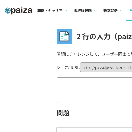
転職・キャリア
未経験転職
新卒就活
求人検索
求人検索
求人検索
2 行の入力（pai
本選考
インタビュー
インタビュー
インターン
問題にチャレンジして、ユーザー同士で
転職成功ガイド
転職成功ガイド
新卒エージェ
転職エージェント
シェア用URL:
イベント・セ
インタビュー
就活成功ガイ
問題