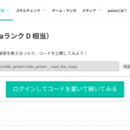
学習
スキルチェック
ゲーム・マンガ
メディア
paizaとは？
講座一覧
プログラミング言語
Tech Team Journal
zaランク D 相当）
問題集
SQL
paiza times
解答を教え合ったり、コードを公開してみよう！
4択課題
評価結果一覧
note
ント
ナレッジ
再チャレンジ結果一覧
問
ミナー
リファレンス
ログインしてコードを書いて解いてみる
プラン
ド
個人向けプラン
法人向けプラン
学校向けプラン