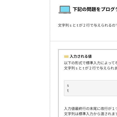
下記の問題をプログ
文字列 s と t が 2 行で与えられる
入力される値
以下の形式で標準入力によって
文字列 s と t が 2 行で与えられ
s
t
入力値最終行の末尾に改行が１
文字列は標準入力から渡されま