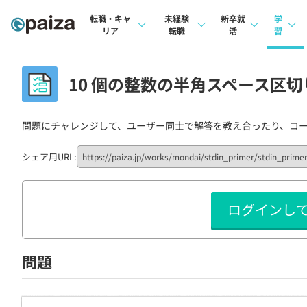
転職・キャ
未経験
新卒就
学
リア
転職
活
習
求人検索
求人検索
求人検索
講座
10 個の整数の半角スペース区切り
本選考
インタビュー
インタビュー
問題
インターン
問題にチャレンジして、ユーザー同士で解答を教え合ったり、コ
転職成功ガイド
転職成功ガイド
4択課
新卒エージェント
転職エージェント
ナレ
シェア用URL:
イベント・セミナー
リフ
ログインし
インタビュー
プラン
就活成功ガイド
個人
問題
法人
学校