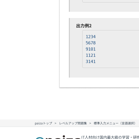
出力例2
1234
5678
9101
1121
3141
paizaトップ
レベルアップ問題集
標準入力メニュー（言語選択）
IT人材向け国内最大級の学習・研