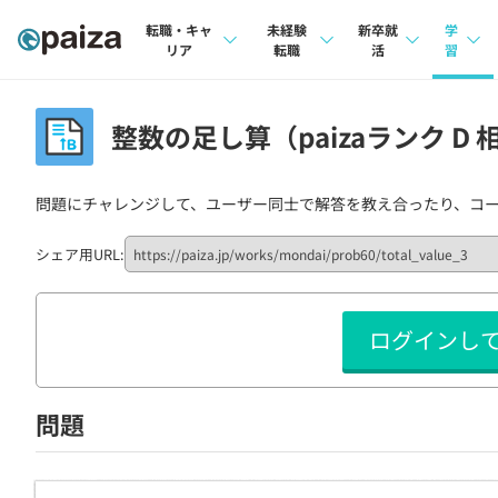
転職・キャ
未経験
新卒就
学
リア
転職
活
習
求人検索
求人検索
求人検索
講座
整数の足し算（paizaランク D 
本選考
インタビュー
インタビュー
問題
インターン
問題にチャレンジして、ユーザー同士で解答を教え合ったり、コ
転職成功ガイド
転職成功ガイド
4択課
新卒エージェント
転職エージェント
ナレ
シェア用URL:
イベント・セミナー
リフ
ログインし
インタビュー
プラン
就活成功ガイド
個人
問題
法人
学校