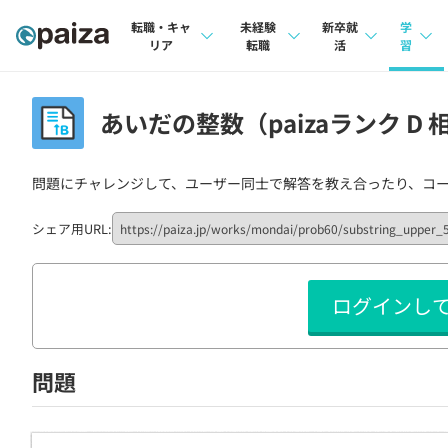
転職・キャ
未経験
新卒就
学
リア
転職
活
習
求人検索
求人検索
求人検索
講座
あいだの整数（paizaランク D 
本選考
インタビュー
インタビュー
問題
インターン
問題にチャレンジして、ユーザー同士で解答を教え合ったり、コ
転職成功ガイド
転職成功ガイド
4択課
新卒エージェント
転職エージェント
ナレ
シェア用URL:
イベント・セミナー
リフ
ログインし
インタビュー
プラン
就活成功ガイド
個人
問題
法人
学校