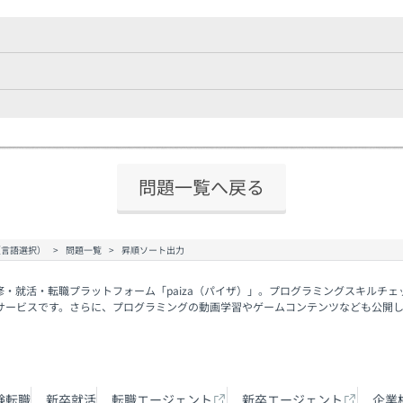
問題一覧へ戻る
（言語選択）
問題一覧
昇順ソート出力
修・就活・転職プラットフォーム「paiza（パイザ）」。プログラミングスキルチ
サービスです。さらに、プログラミングの動画学習やゲームコンテンツなども公開
験転職
新卒就活
転職エージェント
新卒エージェント
企業