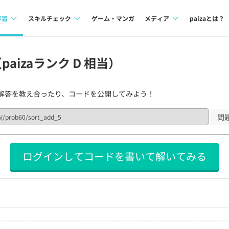
学習
スキルチェック
ゲーム・マンガ
メディア
paizaとは？
講座一覧
プログラミング言語
Tech Team Journal
aizaランク D 相当）
問題集
SQL
paiza times
解答を教え合ったり、コードを公開してみよう！
4択課題
評価結果一覧
note
ント
ナレッジ
再チャレンジ結果一覧
問
ミナー
リファレンス
ログインしてコードを書いて解いてみる
プラン
ド
個人向けプラン
法人向けプラン
学校向けプラン