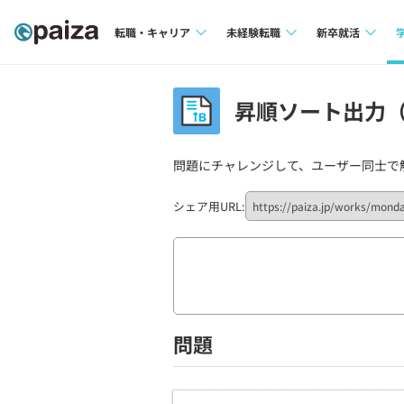
転職・キャリア
未経験転職
新卒就活
求人検索
求人検索
求人検索
昇順ソート出力（p
本選考
インタビュー
インタビュー
インターン
問題にチャレンジして、ユーザー同士で
転職成功ガイド
転職成功ガイド
新卒エージェ
転職エージェント
シェア用URL:
イベント・セ
インタビュー
就活成功ガイ
問題