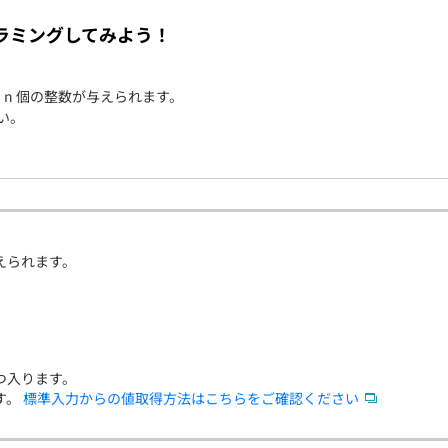
契約内容・クーポン
ラミングしてみよう！
で n 個の整数が与えられます。
い。
えられます。
つ入ります。
す。
標準入力からの値取得方法はこちらをご確認ください