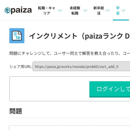
転職・キャ
未経験
新卒就
学
リア
転職
活
習
求人検索
求人検索
求人検索
講座
インクリメント（paizaランク D
本選考
インタビュー
インタビュー
問題
インターン
問題にチャレンジして、ユーザー同士で解答を教え合ったり、コ
転職成功ガイド
転職成功ガイド
4択課
新卒エージェント
転職エージェント
ナレ
シェア用URL:
イベント・セミナー
リフ
ログインし
インタビュー
プラン
就活成功ガイド
個人
問題
法人
学校