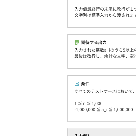
入力値最終行の末尾に改行が１
文字列は標準入力から渡されま
期待する出力
入力された整数a_iのうち5以
最後は改行し、余計な文字、空
条件
すべてのテストケースにおいて
1 ≦ n ≦ 1,000
-1,000,000 ≦ a_i ≦ 1,000,000
入力例1