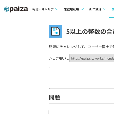
転職・キャリア
未経験転職
新卒就活
求人検索
求人検索
求人検索
5以上の整数の合計
本選考
インタビュー
インタビュー
インターン
問題にチャレンジして、ユーザー同士で
転職成功ガイド
転職成功ガイド
新卒エージェ
転職エージェント
シェア用URL:
イベント・セ
インタビュー
就活成功ガイ
問題