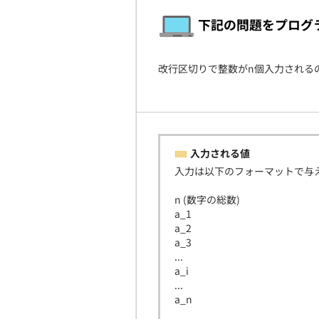
下記の問題をプログ
改行区切りで整数がn個入力される
入力される値
入力は以下のフォーマットで与
n (数字の総数)
a_1
a_2
a_3
...
a_i
...
a_n