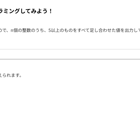
契約内容・クーポン
ラミングしてみよう！
ので、n個の整数のうち、5以上のものをすべて足し合わせた値を出力し
えられます。