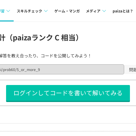
学習
スキルチェック
ゲーム・マンガ
メディア
paizaとは？
講座一覧
プログラミング言語
Tech Team Journal
（paizaランク C 相当）
問題集
SQL
paiza times
解答を教え合ったり、コードを公開してみよう！
4択課題
評価結果一覧
note
ント
ナレッジ
再チャレンジ結果一覧
問
ミナー
リファレンス
ログインしてコードを書いて解いてみる
プラン
ド
個人向けプラン
法人向けプラン
学校向けプラン