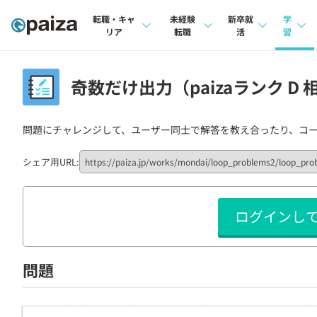
転職・キャ
未経験
新卒就
学
リア
転職
活
習
求人検索
求人検索
求人検索
講座
奇数だけ出力（paizaランク D 
本選考
インタビュー
インタビュー
問題
インターン
問題にチャレンジして、ユーザー同士で解答を教え合ったり、コ
転職成功ガイド
転職成功ガイド
4択課
新卒エージェント
転職エージェント
ナレ
シェア用URL:
イベント・セミナー
リフ
ログインし
インタビュー
プラン
就活成功ガイド
個人
問題
法人
学校