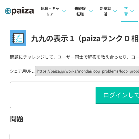
転職・キャ
未経験
新卒就
学
リア
転職
活
習
求人検索
求人検索
求人検索
講座
九九の表示 1（paizaランク D 
本選考
インタビュー
インタビュー
問題
インターン
問題にチャレンジして、ユーザー同士で解答を教え合ったり、コ
転職成功ガイド
転職成功ガイド
4択課
新卒エージェント
転職エージェント
ナレ
シェア用URL:
イベント・セミナー
リフ
ログインし
インタビュー
プラン
就活成功ガイド
個人
問題
法人
学校