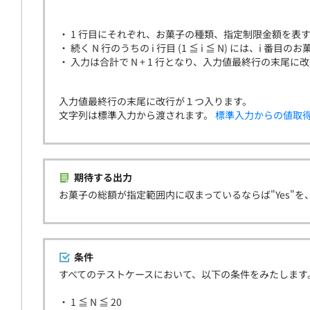
・ 1 行目にそれぞれ、お菓子の種類、指定制限金額を表す N
・ 続く N 行のうちの i 行目 (1 ≦ i ≦ N) には、i
・ 入力は合計で N + 1 行となり、入力値最終行の末尾に
入力値最終行の末尾に改行が１つ入ります。
文字列は標準入力から渡されます。
標準入力からの値取
期待する出力
お菓子の総額が指定範囲内に収まっているならば"Yes"を
条件
すべてのテストケースにおいて、以下の条件をみたします
・ 1 ≦ N ≦ 20