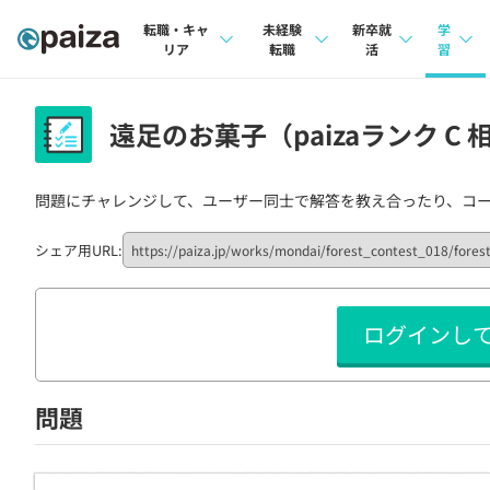
転職・キャ
未経験
新卒就
学
リア
転職
活
習
求人検索
求人検索
求人検索
講座
遠足のお菓子（paizaランク C 
本選考
インタビュー
インタビュー
問題
インターン
問題にチャレンジして、ユーザー同士で解答を教え合ったり、コ
転職成功ガイド
転職成功ガイド
4択課
新卒エージェント
転職エージェント
ナレ
シェア用URL:
イベント・セミナー
リフ
ログインし
インタビュー
プラン
就活成功ガイド
個人
問題
法人
学校