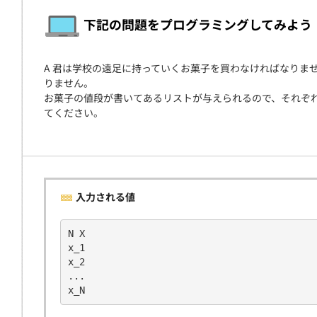
契約
下記の問題をプログラミングしてみよう
A 君は学校の遠足に持っていくお菓子を買わなければなりま
りません。
お菓子の値段が書いてあるリストが与えられるので、それぞ
てください。
入力される値
N X
x_1
x_2
...
x_N